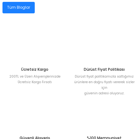
blo
ndle PLG Encoder
Tüm Bloglar
blosu
Kablosu
ş Membranı
Ücretsiz Kargo
Dürüst Fiyat Politikası
200TL ve Üzeri Alışverişlerinizde
Dürüst fiyat politikamızla sattığımız
Ücretsiz Kargo Fırsatı
ürünlere en doğru fiyatı vererek sizler
için
güvenin adresi oluyoruz.
Güvenli Alışveriş
%100 Memnuniyet