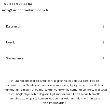
+90 533 624 22 83
info@smcncmakina.com.tr
Kurumsal
Üyelik
Sözleşmeler
© Tüm hakları saklıdır. Kredi kartı bilgileriniz 256bit SSL sertifikası ile
korunmaktadır. Sitede yer alan logo ve markalar, ilgili şirketlerin tescilli ticari
markalarıdır. Şirketimiz, bu markaların sahipleriyle herhangi bir iş ortaklığı veya
resmi bağlantıya sahip değildir. İlgili markalara ait özel servis hizmetleri
sunulmakta olup, söz konusu logo ve markalar altında sıfır ürün satışı
yapılmamaktadır.