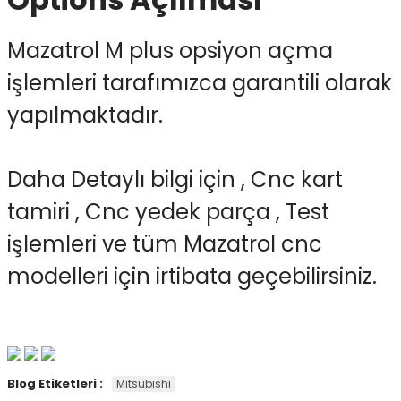
Mazatrol M plus opsiyon açma
 Ekran
işlemleri tarafımızca garantili olarak
yapılmaktadır.
an
vo Motor
otor
Daha Detaylı bilgi için , Cnc kart
 Panelleri
 Kart Yuvası
tamiri , Cnc yedek parça , Test
işlemleri ve tüm Mazatrol cnc
oder Kablo
modelleri için irtibata geçebilirsiniz.
t Yuvası
arkı
 Kablo
ik Kablo
ablosu
C Tuş Membranı
Blog Etiketleri :
Mitsubishi