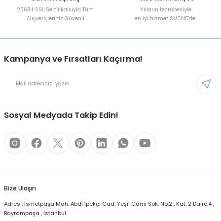
256Bit SSL Sertifikalsıyla Tüm
Yılların tecrübesiyle
Alışverişleriniz Güvenli
en iyi hizmet SMCNC'de!
Kampanya ve Fırsatları Kaçırma!
Sosyal Medyada Takip Edin!
Bize Ulaşın
Adres : İsmetpaşa Mah. Abdi İpekçi Cad. Yeşil Cami Sok. No:2 , Kat: 2 Daire:4 ,
Bayrampaşa , İstanbul