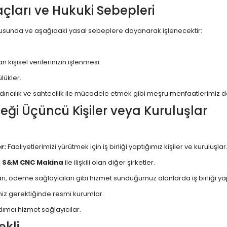
maçları ve Hukuki Sebepleri
rultusunda ve aşağıdaki yasal sebeplere dayanarak işlenecektir:
 kişisel verilerinizin işlenmesi.
lükler.
ırıcılık ve sahtecilik ile mücadele etmek gibi meşru menfaatlerimiz doğ
leceği Üçüncü Kişiler veya Kuruluşlar
r:
Faaliyetlerimizi yürütmek için iş birliği yaptığımız kişiler ve kuruluşlar
:
S&M CNC Makina
ile ilişkili olan diğer şirketler.
ı, ödeme sağlayıcıları gibi hizmet sunduğumuz alanlarda iş birliği yapt
iz gerektiğinde resmi kurumlar.
dımcı hizmet sağlayıcılar.
ekli