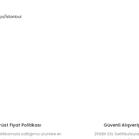
şa/İstanbul
üst Fiyat Politikası
Güvenli Alışveri
olitikamızla sattığımız ürünlere en
256Bit SSL Sertifikalsıy