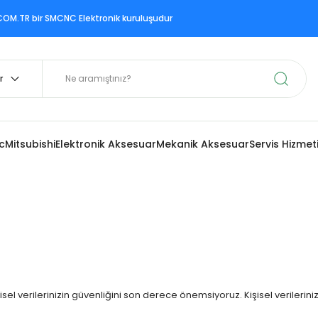
ir SMCNC Elektronik kuruluşudur
c
Mitsubishi
Elektronik Aksesuar
Mekanik Aksesuar
Servis Hizmet
isel verilerinizin güvenliğini son derece önemsiyoruz. Kişisel verilerin