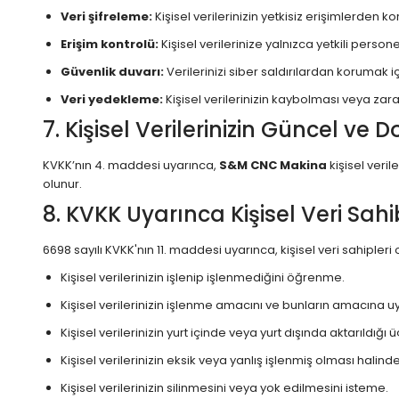
Veri şifreleme:
Kişisel verilerinizin yetkisiz erişimlerden kor
Erişim kontrolü:
Kişisel verilerinize yalnızca yetkili personel
Güvenlik duvarı:
Verilerinizi siber saldırılardan korumak içi
Veri yedekleme:
Kişisel verilerinizin kaybolması veya z
7. Kişisel Verilerinizin Güncel ve
KVKK’nın 4. maddesi uyarınca,
S&M CNC Makina
kişisel veri
olunur.
8. KVKK Uyarınca Kişisel Veri Sahi
6698 sayılı KVKK'nın 11. maddesi uyarınca, kişisel veri sahipler
Kişisel verilerinizin işlenip işlenmediğini öğrenme.
Kişisel verilerinizin işlenme amacını ve bunların amacına u
Kişisel verilerinizin yurt içinde veya yurt dışında aktarıldığı ü
Kişisel verilerinizin eksik veya yanlış işlenmiş olması halind
Kişisel verilerinizin silinmesini veya yok edilmesini isteme.