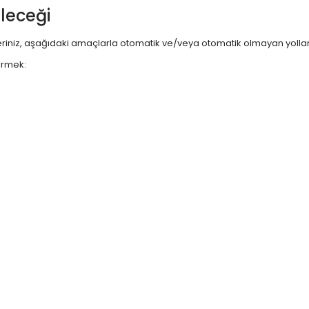
ileceği
rileriniz, aşağıdaki amaçlarla otomatik ve/veya otomatik olmayan yollarl
irmek: