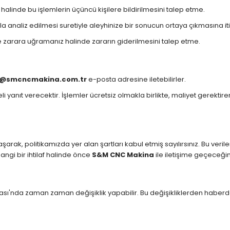
i halinde bu işlemlerin üçüncü kişilere bildirilmesini talep etme.
yla analiz edilmesi suretiyle aleyhinize bir sonucun ortaya çıkmasına it
yle zarara uğramanız halinde zararın giderilmesini talep etme.
o@smcncmakina.com.tr
e-posta adresine iletebilirler.
li yanıt verecektir. İşlemler ücretsiz olmakla birlikte, maliyet gerektire
aşarak, politikamızda yer alan şartları kabul etmiş sayılırsınız. Bu ver
hangi bir ihtilaf halinde önce
S&M CNC Makina
ile iletişime geçeceğin
litikası'nda zaman zaman değişiklik yapabilir. Bu değişikliklerden haber