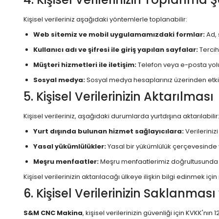
Kişisel verileriniz aşağıdaki yöntemlerle toplanabilir:
Web sitemiz ve mobil uygulamamızdaki formlar:
Ad, 
Kullanıcı adı ve şifresi ile giriş yapılan sayfalar:
Tercihl
Müşteri hizmetleri ile iletişim:
Telefon veya e-posta yoluy
Sosyal medya:
Sosyal medya hesaplarınız üzerinden etkile
5. Kişisel Verilerinizin Aktarılması
Kişisel verileriniz, aşağıdaki durumlarda yurtdışına aktarılabilir
Yurt dışında bulunan hizmet sağlayıcılara:
Verileriniz
Yasal yükümlülükler:
Yasal bir yükümlülük çerçevesinde y
Meşru menfaatler:
Meşru menfaatlerimiz doğrultusunda ve
Kişisel verilerinizin aktarılacağı ülkeye ilişkin bilgi edinmek için
6. Kişisel Verilerinizin Saklanma
S&M CNC Makina
, kişisel verilerinizin güvenliği için KVKK'nı