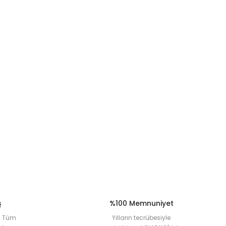
ş
%100 Memnuniyet
la Tüm
Yılların tecrübesiyle