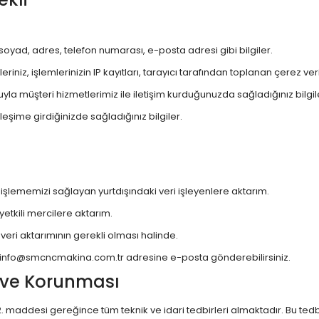
soyad, adres, telefon numarası, e-posta adresi gibi bilgiler.
eriniz, işlemlerinizin IP kayıtları, tarayıcı tarafından toplanan çerez ve
la müşteri hizmetlerimiz ile iletişim kurduğunuzda sağladığınız bilgil
şime girdiğinizde sağladığınız bilgiler.
:
i işlememizi sağlayan yurtdışındaki veri işleyenlere aktarım.
etkili mercilere aktarım.
ri aktarımının gerekli olması halinde.
info@smcncmakina.com.tr
adresine e-posta gönderebilirsiniz.
sı ve Korunması
n 12. maddesi gereğince tüm teknik ve idari tedbirleri almaktadır. Bu tedbir