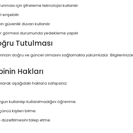
unması için şifreleme teknolojisi kullanılır.
 erişebilir.
n güvenlik duvarı kullanılır.
arar görmesi durumunda yedekleme yapılır.
 Doğru Tutulması
lerinizin doğru ve güncel olmasını sağlamakla yükümlüdür. Bilgilerinizd
binin Hakları
i olarak aşağıdaki haklara sahipsiniz:
ygun kullanılıp kullanılmadığını öğrenme.
çüncü kişileri bilme.
e düzeltilmesini talep etme.