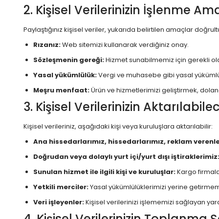
2. Kişisel Verilerinizin İşlenme A
Paylaştığınız kişisel veriler, yukarıda belirtilen amaçlar doğ
Rızanız:
Web sitemizi kullanarak verdiğiniz onay.
Sözleşmenin gereği:
Hizmet sunabilmemiz için gerekli olan
Yasal yükümlülük:
Vergi ve muhasebe gibi yasal yükümlü
Meşru menfaat:
Ürün ve hizmetlerimizi geliştirmek, doland
3. Kişisel Verilerinizin Aktarılabi
Kişisel verileriniz, aşağıdaki kişi veya kuruluşlara aktarılabilir:
Ana hissedarlarımız, hissedarlarımız, reklam verenle
Doğrudan veya dolaylı yurt içi/yurt dışı iştiraklerimiz
Sunulan hizmet ile ilgili kişi ve kuruluşlar:
Kargo firmalar
Yetkili merciler:
Yasal yükümlülüklerimizi yerine getirmem
Veri işleyenler:
Kişisel verilerinizi işlememizi sağlayan yar
4. Kişisel Verilerinizin Toplanma Ş