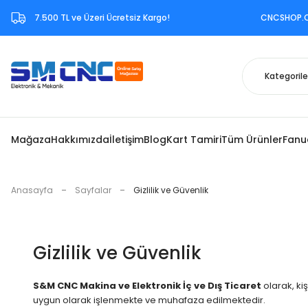
7.500 TL ve Üzeri Ücretsiz Kargo!‎ CNCSHOP.COM.TR ‎b
Mağaza
Hakkımızda
İletişim
Blog
Kart Tamiri
Tüm Ürünler
Fanu
Anasayfa
Sayfalar
Gizlilik ve Güvenlik
Gizlilik ve Güvenlik
S&M CNC Makina ve Elektronik İç ve Dış Ticaret
olarak, kiş
uygun olarak işlenmekte ve muhafaza edilmektedir.