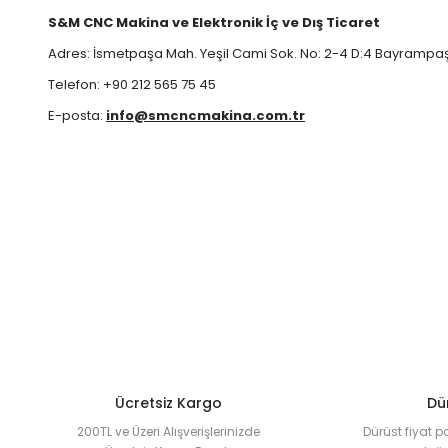
S&M CNC Makina ve Elektronik İç ve Dış Ticaret
Adres: İsmetpaşa Mah. Yeşil Cami Sok. No: 2-4 D:4 Bayrampa
Telefon: +90 212 565 75 45
E-posta:
info@smcncmakina.com.tr
Ücretsiz Kargo
Dür
200TL ve Üzeri Alışverişlerinizde
Dürüst fiyat p