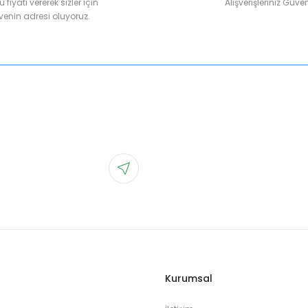
 fiyatı vererek sizler için
Alışverişleriniz Güven
enin adresi oluyoruz.
Kurumsal