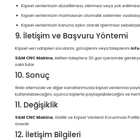
Kişisel verilerinizin düzeltilmesi, silinmesi veya yok edilmes
Kişisel verilerinizin münhasıran otomatik sistemler vasıtası
Kişisel verilerinizin kanuna aykırı olarak işlenmesi sebebi
9. İletişim ve Başvuru Yöntemi
Kişisel veri sahipleri sorularını, görüşlerini veya taleplerini
inf
S&M CNC Makina
, iletilen taleplere 30 gün içerisinde gerekçe
saklı tutar.
10. Sonuç
Web sitemizde ve diğer kanallarımızda kişisel verilerinizi payl
kullanılabileceğini, üçüncü kişilerle paylaşılabileceğini ve her
11. Değişiklik
S&M CNC Makina
, Gizlilik ve Kişisel Verilerin Korunması Po
önerilir.
12. İletişim Bilgileri