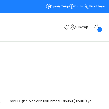
Sipariş Takip
Yardım
Bize Ulaşın
Giriş Yap
i
iz, 6698 sayılı Kişisel Verilerin Korunması Kanunu ("KVKK")'ya