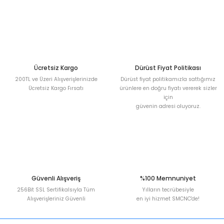
blo
ndle PLG Encoder
blosu
Kablosu
Ücretsiz Kargo
Dürüst Fiyat Politikası
200TL ve Üzeri Alışverişlerinizde
Dürüst fiyat politikamızla sattığımız
Ücretsiz Kargo Fırsatı
ürünlere en doğru fiyatı vererek sizler
için
ş Membranı
güvenin adresi oluyoruz.
Güvenli Alışveriş
%100 Memnuniyet
256Bit SSL Sertifikalsıyla Tüm
Yılların tecrübesiyle
Alışverişleriniz Güvenli
en iyi hizmet SMCNC'de!