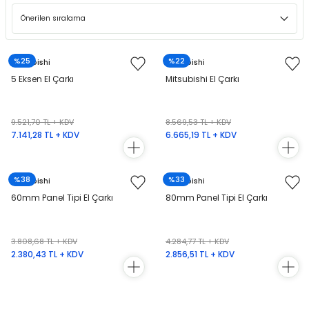
 Ekran
%25
%22
Mitsubishi
Mitsubishi
5 Eksen El Çarkı
Mitsubishi El Çarkı
an
vo Motor
otor
9.521,70 TL + KDV
8.569,53 TL + KDV
7.141,28 TL + KDV
6.665,19 TL + KDV
 Panelleri
 Kart Yuvası
%38
%33
Mitsubishi
Mitsubishi
oder Kablo
60mm Panel Tipi El Çarkı
80mm Panel Tipi El Çarkı
t Yuvası
arkı
3.808,68 TL + KDV
4.284,77 TL + KDV
 Kablo
ik Kablo
2.380,43 TL + KDV
2.856,51 TL + KDV
ablosu
C Tuş Membranı