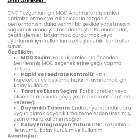
Ürün Özellikleri :
blo
ndle PLG Encoder
CNC Tezgahları için MOD Anahtarları, işlemleri
optimize etmek ve kullanıcıların tezgahın
blosu
performansını daha verimli bir şekilde yönetmesini
sağlamak amacıyla tasarlanmıştır. Bu anahtarlar,
çeşitli işlemleri başlatmak, durdurmak veya
Kablosu
ayarlamak için kullanılan özelleştirilebilir kontroller
sunar.
Özellikler:
MOD Seçim
: Farklı işlemler için önceden
belirlenmiş MOD seçeneklerine geçiş yapma
ş Membranı
imkanı.
Rapid ve Feedrate Kontrolü
: Hızlı
hareketler ve besleme hızlarını ayarlamak için
kolay kullanım.
Taret ve Eksen Seçimi
: Farklı taretler veya
eksenler arasında geçiş yapma ve kontrol etme
yeteneği.
Dayanıklı Tasarım
: Endüstriyel standartlara
uygun olarak dayanıklı malzemelerden üretilmiş,
uzun ömürlü kullanım sağlar.
Kolay Entegrasyon
:
Future
CNC Tezgahları
ile uyumlu, kolay kurulum ve kullanım.
Avantajlar: