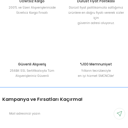
Ücretsiz Kargo
Dürüst Fiyat Politikası
200TL ve Üzeri Alışverişlerinizde
Dürüst fiyat politikamızla sattığımız
Ücretsiz Kargo Fırsatı
ürünlere en doğru fiyatı vererek sizler
için
güvenin adresi oluyoruz.
Gönder
Güvenli Alışveriş
%100 Memnuniyet
256Bit SSL Sertifikalsıyla Tüm
Yılların tecrübesiyle
Alışverişleriniz Güvenli
en iyi hizmet SMCNC'de!
Kampanya ve Fırsatları Kaçırma!