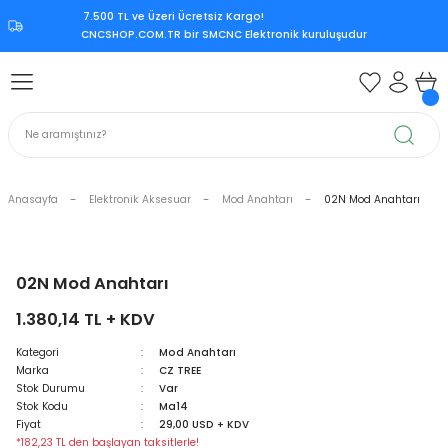
7.500 TL ve Üzeri Ücretsiz Kargo!‎
Geri Dön
Geri Dön
Geri Dön
Geri Dön
CNCSHOP.COM.TR ‎bir SMCNC Elektronik kuruluşudur
 Aksesuar
ksesuar
Mitsubishi CNC Kontrol Ünite
rol Ünitesi
 Kontrol Ünitesi
iri
Citizen CNC Kontrol Ünitesi
kart
Mazak CNC Kontrol Ünitesi
Anasayfa
Elektronik Aksesuar
Mod Anahtarı
02N Mod Anahtarı
ürücü
vo Sürücü
r
Mitsubishi M70
 Sürücü
ndle Sürücü
si
Mitsubishi M80
02N Mod Anahtarı
1.380,14 TL + KDV
upply
er Supply
Mitsubishi Meldas M500
Kategori
Mod Anahtarı
Marka
CZ TREE
oder
Mitsubishi Meldas M60
Stok Durumu
Var
Stok Kodu
Ma14
 Encoder
Kart
ri
Mori Seiki CNC Kontrol Ünitesi
Fiyat
29,00 USD + KDV
*182,23 TL den başlayan taksitlerle!