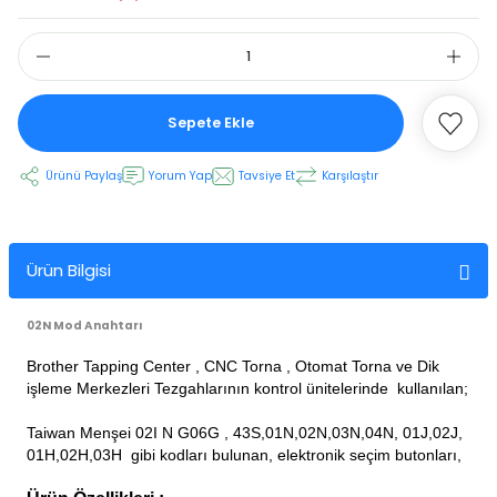
 Ekran
Sepete Ekle
an
vo Motor
Ürünü Paylaş
Yorum Yap
Tavsiye Et
Karşılaştır
otor
 Panelleri
 Kart Yuvası
Ürün Bilgisi
oder Kablo
02N Mod Anahtarı
t Yuvası
arkı
Brother Tapping Center , CNC Torna , Otomat Torna ve Dik
işleme Merkezleri Tezgahlarının kontrol ünitelerinde kullanılan;
 Kablo
ik Kablo
Taiwan Menşei 02I N G06G , 43S,01N,02N,03N,04N, 01J,02J,
01H,02H,03H gibi kodları bulunan, elektronik seçim butonları,
ablosu
C Tuş Membranı