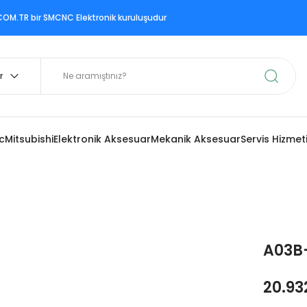
ir SMCNC Elektronik kuruluşudur
c
Mitsubishi
Elektronik Aksesuar
Mekanik Aksesuar
Servis Hizmet
A03B
20.93