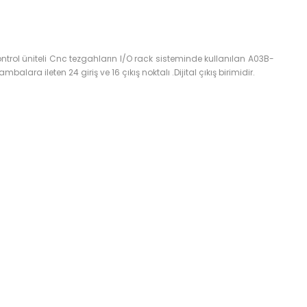
ntrol üniteli Cnc tezgahların I/O rack sisteminde kullanılan A03B-
lara ileten 24 giriş ve 16 çıkış noktalı .Dijital çıkış birimidir.
za iletebilirsiniz.