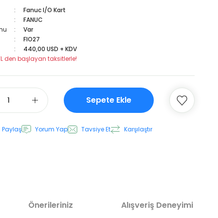
Fanuc I/O Kart
FANUC
mu
Var
FIO27
440,00 USD + KDV
TL den başlayan taksitlerle!
Sepete Ekle
 Paylaş
Yorum Yap
Tavsiye Et
Karşılaştır
Önerileriniz
Alışveriş Deneyimi