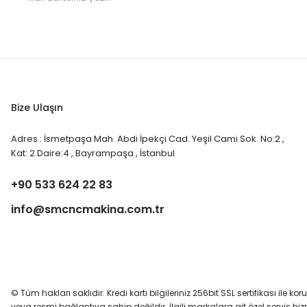
Bize Ulaşın
Adres : İsmetpaşa Mah. Abdi İpekçi Cad. Yeşil Cami Sok. No:2 ,
Kat: 2 Daire:4 , Bayrampaşa , İstanbul
+90 533 624 22 83
info@smcncmakina.com.tr
© Tüm hakları saklıdır. Kredi kartı bilgileriniz 256bit SSL sertifikası ile ko
veya resmi bağlantıya sahip değildir. İlgili markalara ait özel servis h