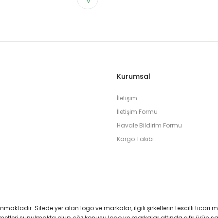
Kurumsal
İletişim
İletişim Formu
Havale Bildirim Formu
Kargo Takibi
runmaktadır. Sitede yer alan logo ve markalar, ilgili şirketlerin tescilli ticari 
izmetleri sunulmakta olup, söz konusu logo ve markalar altında sıfır ürün 