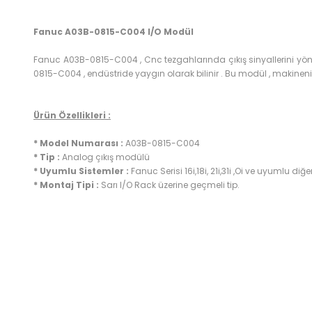
Fanuc A03B-0815-C004 I/O Modül
Fanuc A03B-0815-C004 , Cnc tezgahlarında çıkış sinyallerini yönet
0815-C004 , endüstride yaygın olarak bilinir . Bu modül , makinenizin
Ürün Özellikleri :
* Model Numarası :
A03B-0815-C004
* Tip :
Analog
çıkış modülü
* Uyumlu Sistemler :
Fanuc Serisi 16i,18i, 21i,31i ,Oi ve uyumlu diğ
* Montaj Tipi :
Sarı I/O Rack üzerine geçmeli tip.
Bu ürünün fiyat bilgisi, resim, ürün açıklamalarında ve diğer k
Görüş ve önerileriniz için teşekkür ederiz.
Ürün resmi kalitesiz, bozuk veya görüntülenemiyor.