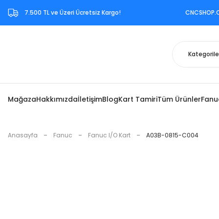
7.500 TL ve Üzeri Ücretsiz Kargo!‎ CNCSHOP.COM.TR ‎b
Mağaza
Hakkımızda
İletişim
Blog
Kart Tamiri
Tüm Ürünler
Fanu
Anasayfa
Fanuc
Fanuc I/O Kart
A03B-0815-C004