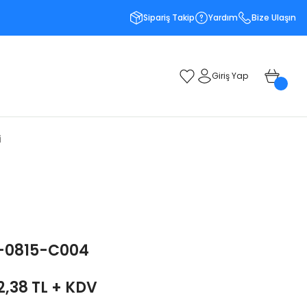
Sipariş Takip
Yardım
Bize Ulaşın
Giriş Yap
i
-0815-C004
2,38 TL + KDV