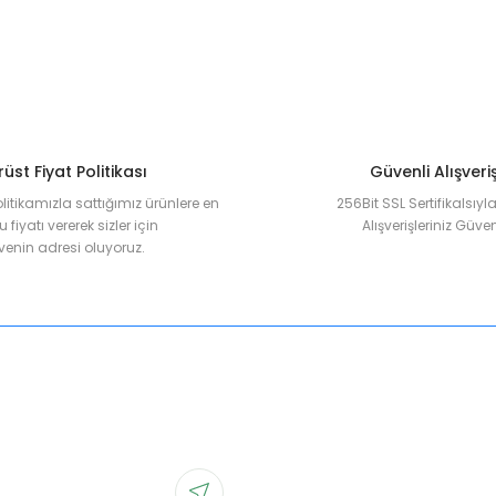
üst Fiyat Politikası
Güvenli Alışveri
olitikamızla sattığımız ürünlere en
256Bit SSL Sertifikalsıy
 fiyatı vererek sizler için
Alışverişleriniz Güven
enin adresi oluyoruz.
Gönder