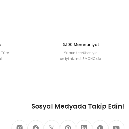
ş
%100 Memnuniyet
la Tüm
Yılların tecrübesiyle
li
en iyi hizmet SMCNC'de!
Sosyal Medyada Takip Edin!