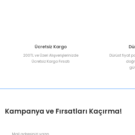
Ürün açıklamasında eksik bilgiler bulunuyor.
Ürün bilgilerinde hatalar bulunuyor.
Ürün fiyatı diğer sitelerden daha pahalı.
Bu ürüne benzer farklı alternatifler olmalı.
Ücretsiz Kargo
Dür
200TL ve Üzeri Alışverişlerinizde
Dürüst fiyat p
Ücretsiz Kargo Fırsatı
doğru
güv
Kampanya ve Fırsatları Kaçırma!