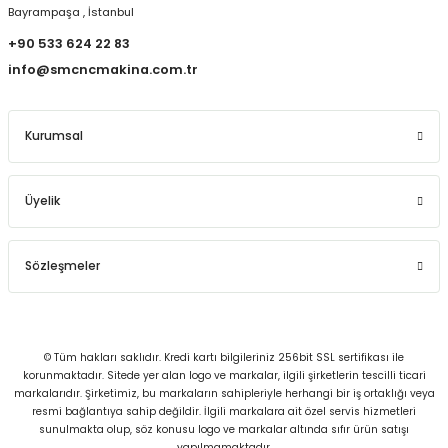
Bayrampaşa , İstanbul
+90 533 624 22 83
info@smcncmakina.com.tr
Kurumsal
Üyelik
Sözleşmeler
© Tüm hakları saklıdır. Kredi kartı bilgileriniz 256bit SSL sertifikası ile
korunmaktadır. Sitede yer alan logo ve markalar, ilgili şirketlerin tescilli ticari
markalarıdır. Şirketimiz, bu markaların sahipleriyle herhangi bir iş ortaklığı veya
resmi bağlantıya sahip değildir. İlgili markalara ait özel servis hizmetleri
sunulmakta olup, söz konusu logo ve markalar altında sıfır ürün satışı
yapılmamaktadır.