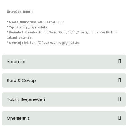
blo
ndle PLG Encoder
Ürün Özellikleri :
blosu
* Model Numarası :
A03B-0824-C003
* Tip :
Analog
çıkış modülü
* Uyumlu Sistemler :
Fanuc Serisi 16i,18i, 21i,31i ,Oi ve uyumlu diğer I/O Link
Kablosu
tabanlı sistemler.
* Montaj Tipi :
Sarı I/O Rack üzerine geçmeli tip.
ş Membranı
Yorumlar
Soru & Cevap
Bu ürüne ilk yorumu siz yapın!
Taksit Seçenekleri
Yorum Yaz
Ürün hakkında henüz soru sorulmamış.
Önerileriniz
Soru Sor