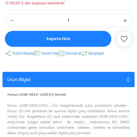
*2.763,92 TL den başlayan taksitlerle!
 Ekran
an
vo Motor
Sepete Ekle
otor
Ürünü Paylaş
Yorum Yap
Tavsiye Et
Karşılaştır
 Panelleri
 Kart Yuvası
Ürün Bilgisi
oder Kablo
Fanuc A03B-0824-C003 I/O Modül
t Yuvası
arkı
Fanuc A03B-0824-C003 , Cnc tezgahlarında çıkış sinyallerini yöneten ,
Fanuc I/O link protokolü ile uyumlu Dijital çıkış modülüdür. Fanuc kontrol
 Kablo
ik Kablo
üniteli Cnc tezgahların I/O rack sisteminde kullanılan A03B-0824-C003 ,
endüstride yaygın olarak bilinir . Bu modül , makinenizin PLC (PMC)
ablosu
C Tuş Membranı
ünitesinden gelen komutları sistemdeki rölelere , valflere ve lambalara
ileten 24 giriş ve 16 çıkış noktalı .Dijital çıkış birimidir.