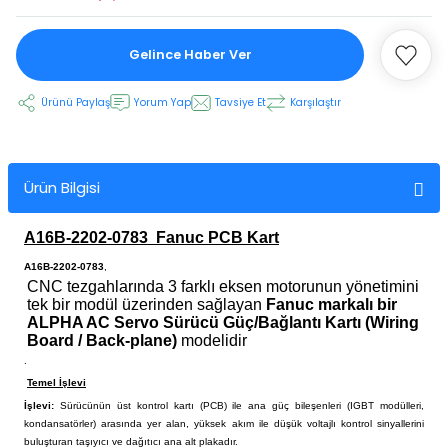
Gelince Haber Ver
 Ekran
Ürünü Paylaş
Yorum Yap
Tavsiye Et
Karşılaştır
an
vo Motor
otor
Ürün Bilgisi
 Panelleri
 Kart Yuvası
A16B-2202-0783
Fanuc PCB Kart
oder Kablo
A16B-2202-0783
,
CNC tezgahlarında 3 farklı eksen motorunun yönetimini
tek bir modül üzerinden sağlayan
Fanuc markalı bir
t Yuvası
arkı
ALPHA AC Servo Sürücü Güç/Bağlantı Kartı (Wiring
Board / Back-plane)
modelidir
.
 Kablo
ik Kablo
Temel İşlevi
İşlevi:
Sürücünün üst kontrol kartı (PCB) ile ana güç bileşenleri (IGBT modülleri,
ablosu
C Tuş Membranı
kondansatörler) arasında yer alan, yüksek akım ile düşük voltajlı kontrol sinyallerini
buluşturan taşıyıcı ve dağıtıcı ana alt plakadır.