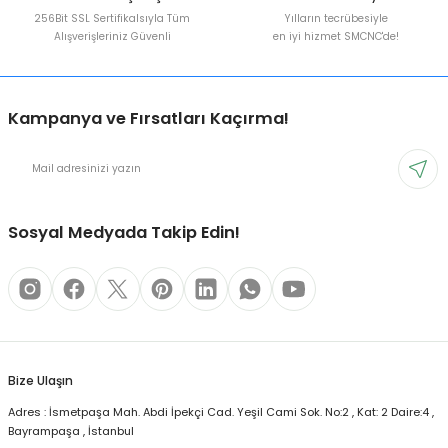
256Bit SSL Sertifikalsıyla Tüm
Yılların tecrübesiyle
Alışverişleriniz Güvenli
en iyi hizmet SMCNC'de!
Kampanya ve Fırsatları Kaçırma!
Sosyal Medyada Takip Edin!
Bize Ulaşın
Adres : İsmetpaşa Mah. Abdi İpekçi Cad. Yeşil Cami Sok. No:2 , Kat: 2 Daire:4 ,
Bayrampaşa , İstanbul