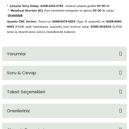
blo
ndle PLG Encoder
*
Çalışma Giriş Voltajı:
A16B-2202-0783
nominal çalışma gerilimi
5V DC
'dir.
*
Mantıksal Devreler (IC):
Kart üzerindeki entegreler ve işlemci
5V DC
ile çalışır.
Uyumluluk
blosu
Uyumlu CNC Serileri:
Fanuc'un
A06B-6079-H304
(Type B arayüzlü) ve
A06B-6080-
H304
(FSSB optik haberleşme arayüzlü) ürün koduna sahip
SVM3-20/20/20
ALPHA
serisi üç eksenli servo sürücü modüllerinde kullanılır.
Kablosu
Yorumlar
ş Membranı
Soru & Cevap
Bu ürüne ilk yorumu siz yapın!
Taksit Seçenekleri
Yorum Yaz
Ürün hakkında henüz soru sorulmamış.
Önerileriniz
Soru Sor
Bu ürünün fiyat bilgisi, resim, ürün açıklamalarında ve diğer