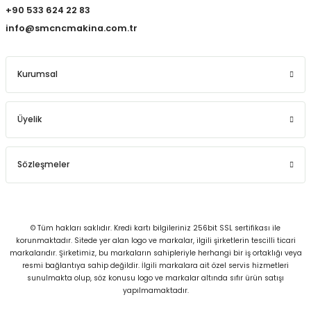
+90 533 624 22 83
info@smcncmakina.com.tr
Kurumsal
Üyelik
Sözleşmeler
© Tüm hakları saklıdır. Kredi kartı bilgileriniz 256bit SSL sertifikası ile
korunmaktadır. Sitede yer alan logo ve markalar, ilgili şirketlerin tescilli ticari
markalarıdır. Şirketimiz, bu markaların sahipleriyle herhangi bir iş ortaklığı veya
resmi bağlantıya sahip değildir. İlgili markalara ait özel servis hizmetleri
sunulmakta olup, söz konusu logo ve markalar altında sıfır ürün satışı
yapılmamaktadır.