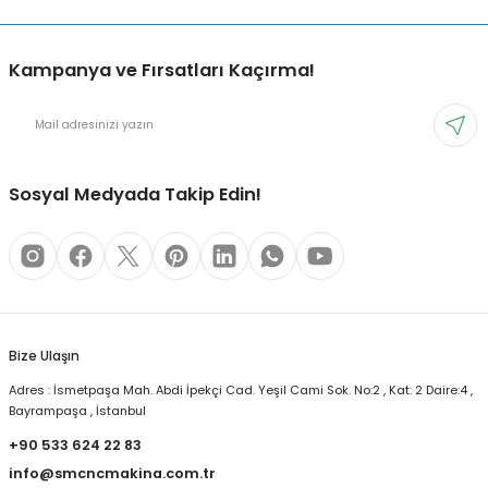
Kampanya ve Fırsatları Kaçırma!
Sosyal Medyada Takip Edin!
Bize Ulaşın
Adres : İsmetpaşa Mah. Abdi İpekçi Cad. Yeşil Cami Sok. No:2 , Kat: 2 Daire:4 ,
Bayrampaşa , İstanbul
+90 533 624 22 83
info@smcncmakina.com.tr