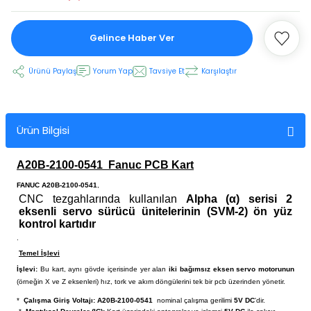
Gelince Haber Ver
 Ekran
Ürünü Paylaş
Yorum Yap
Tavsiye Et
Karşılaştır
an
vo Motor
otor
Ürün Bilgisi
 Panelleri
 Kart Yuvası
A20B-2100-0541
Fanuc PCB Kart
oder Kablo
FANUC A20B-2100-0541
,
CNC tezgahlarında kullanılan
Alpha (α) serisi 2
eksenli servo sürücü ünitelerinin (SVM-2) ön yüz
t Yuvası
arkı
kontrol kartıdır
.
 Kablo
ik Kablo
Temel İşlevi
İşlevi:
Bu kart, aynı gövde içerisinde yer alan
iki bağımsız eksen servo motorunun
(örneğin X ve Z eksenleri) hız, tork ve akım döngülerini tek bir pcb üzerinden yönetir.
ablosu
C Tuş Membranı
*
Çalışma Giriş Voltajı:
A20B-2100-0541
nominal çalışma gerilimi
5V DC
'dir.