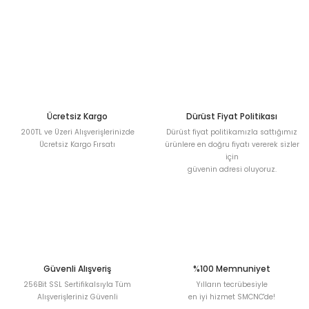
Sitemize ilk yorumu siz yapın!
Ürün resmi kalitesiz, bozuk veya görüntülenemiyor.
Ürün açıklamasında eksik bilgiler bulunuyor.
Deneyimini Paylaş
Ürün bilgilerinde hatalar bulunuyor.
Ürün fiyatı diğer sitelerden daha pahalı.
Bu ürüne benzer farklı alternatifler olmalı.
Ücretsiz Kargo
Dürüst Fiyat Politikası
200TL ve Üzeri Alışverişlerinizde
Dürüst fiyat politikamızla sattığımız
Ücretsiz Kargo Fırsatı
ürünlere en doğru fiyatı vererek sizler
için
güvenin adresi oluyoruz.
Gönder
Güvenli Alışveriş
%100 Memnuniyet
256Bit SSL Sertifikalsıyla Tüm
Yılların tecrübesiyle
Alışverişleriniz Güvenli
en iyi hizmet SMCNC'de!