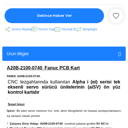
Gelince Haber Ver
 Ekran
Ürünü Paylaş
Yorum Yap
Tavsiye Et
Karşılaştır
an
vo Motor
otor
Ürün Bilgisi
 Panelleri
 Kart Yuvası
A20B-2100-0740
Fanuc PCB Kart
oder Kablo
FANUC A20B-2100-0740
,
CNC tezgahlarında kullanılan
Alpha i (αi) serisi tek
eksenli servo sürücü ünitelerinin (aiSV) ön yüz
t Yuvası
arkı
kontrol kartıdır
.
 Kablo
ik Kablo
Temel İşlevi
İşlevi:
Bir adet servo motorun hız, tork, akım döngülerini ve hassas pozisyonlamasını
eş zamanlı olarak yönetir.
ablosu
C Tuş Membranı
*
Çalışma Giriş Voltajı:
A20B-2100-0740
nominal çalışma gerilimi
5V DC
'dir.