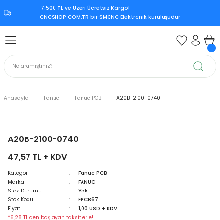
7.500 TL ve Üzeri Ücretsiz Kargo!‎
Geri Dön
Geri Dön
Geri Dön
Geri Dön
CNCSHOP.COM.TR ‎bir SMCNC Elektronik kuruluşudur
 Aksesuar
ksesuar
Mitsubishi CNC Kontrol Ünite
rol Ünitesi
 Kontrol Ünitesi
iri
Citizen CNC Kontrol Ünitesi
kart
Mazak CNC Kontrol Ünitesi
Anasayfa
Fanuc
Fanuc PCB
A20B-2100-0740
ürücü
vo Sürücü
r
Mitsubishi M70
 Sürücü
ndle Sürücü
si
Mitsubishi M80
A20B-2100-0740
47,57 TL + KDV
upply
er Supply
Mitsubishi Meldas M500
Kategori
Fanuc PCB
Marka
FANUC
oder
Mitsubishi Meldas M60
Stok Durumu
Yok
Stok Kodu
FPCB67
 Encoder
Kart
ri
Mori Seiki CNC Kontrol Ünitesi
Fiyat
1,00 USD + KDV
*6,28 TL den başlayan taksitlerle!