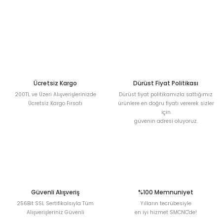
Sitemize ilk yorumu siz yapın!
Ürün resmi kalitesiz, bozuk veya görüntülenemiyor.
Ürün açıklamasında eksik bilgiler bulunuyor.
Deneyimini Paylaş
Ürün bilgilerinde hatalar bulunuyor.
Ürün fiyatı diğer sitelerden daha pahalı.
Bu ürüne benzer farklı alternatifler olmalı.
Ücretsiz Kargo
Dürüst Fiyat Politikası
200TL ve Üzeri Alışverişlerinizde
Dürüst fiyat politikamızla sattığımız
Ücretsiz Kargo Fırsatı
ürünlere en doğru fiyatı vererek sizler
için
güvenin adresi oluyoruz.
Gönder
Güvenli Alışveriş
%100 Memnuniyet
256Bit SSL Sertifikalsıyla Tüm
Yılların tecrübesiyle
Alışverişleriniz Güvenli
en iyi hizmet SMCNC'de!