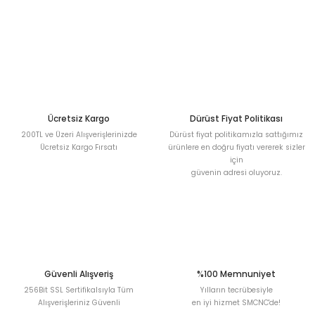
Sitemize ilk yorumu siz yapın!
Ürün resmi kalitesiz, bozuk veya görüntülenemiyor.
Ürün açıklamasında eksik bilgiler bulunuyor.
Deneyimini Paylaş
Ürün bilgilerinde hatalar bulunuyor.
Ürün fiyatı diğer sitelerden daha pahalı.
Bu ürüne benzer farklı alternatifler olmalı.
Ücretsiz Kargo
Dürüst Fiyat Politikası
200TL ve Üzeri Alışverişlerinizde
Dürüst fiyat politikamızla sattığımız
Ücretsiz Kargo Fırsatı
ürünlere en doğru fiyatı vererek sizler
için
güvenin adresi oluyoruz.
Gönder
Güvenli Alışveriş
%100 Memnuniyet
256Bit SSL Sertifikalsıyla Tüm
Yılların tecrübesiyle
Alışverişleriniz Güvenli
en iyi hizmet SMCNC'de!