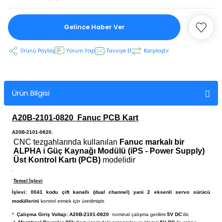
Gelince Haber Ver
 Ekran
Ürünü Paylaş
Yorum Yap
Tavsiye Et
Karşılaştır
an
vo Motor
otor
Ürün Bilgisi
 Panelleri
 Kart Yuvası
A20B-2101-0820
Fanuc PCB Kart
oder Kablo
A20B-2101-0820
,
CNC tezgahlarında kullanılan
Fanuc markalı bir
ALPHA i Güç Kaynağı Modülü (iPS - Power Supply)
t Yuvası
arkı
Üst Kontrol Kartı (PCB)
modelidir
.
 Kablo
ik Kablo
Temel İşlevi
İşlevi:
0041 kodu çift kanallı (dual channel) yani 2 eksenli servo sürücü
modüllerini
kontrol etmek için üretilmiştir.
ablosu
C Tuş Membranı
*
Çalışma Giriş Voltajı:
A20B-2101-0820
nominal çalışma gerilimi
5V DC
'dir.