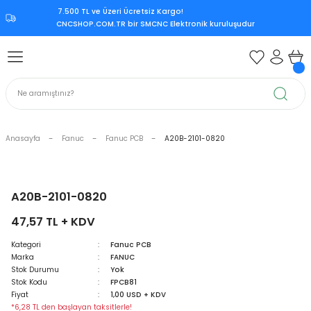
7.500 TL ve Üzeri Ücretsiz Kargo!‎
Geri Dön
Geri Dön
Geri Dön
Geri Dön
CNCSHOP.COM.TR ‎bir SMCNC Elektronik kuruluşudur
 Aksesuar
ksesuar
Mitsubishi CNC Kontrol Ünite
rol Ünitesi
 Kontrol Ünitesi
iri
Citizen CNC Kontrol Ünitesi
kart
Mazak CNC Kontrol Ünitesi
Anasayfa
Fanuc
Fanuc PCB
A20B-2101-0820
ürücü
vo Sürücü
r
Mitsubishi M70
 Sürücü
ndle Sürücü
si
Mitsubishi M80
A20B-2101-0820
47,57 TL + KDV
upply
er Supply
Mitsubishi Meldas M500
Kategori
Fanuc PCB
Marka
FANUC
oder
Mitsubishi Meldas M60
Stok Durumu
Yok
Stok Kodu
FPCB81
 Encoder
Kart
ri
Mori Seiki CNC Kontrol Ünitesi
Fiyat
1,00 USD + KDV
*6,28 TL den başlayan taksitlerle!