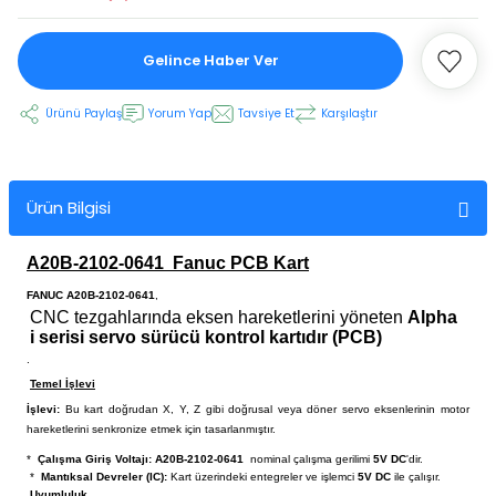
Gelince Haber Ver
 Ekran
Ürünü Paylaş
Yorum Yap
Tavsiye Et
Karşılaştır
an
vo Motor
otor
Ürün Bilgisi
 Panelleri
 Kart Yuvası
A20B-2102-0641
Fanuc PCB Kart
oder Kablo
FANUC A20B-2102-0641
,
CNC tezgahlarında eksen hareketlerini yöneten
Alpha
i serisi servo sürücü kontrol kartıdır (PCB)
t Yuvası
arkı
.
Temel İşlevi
 Kablo
ik Kablo
İşlevi:
Bu kart doğrudan X, Y, Z gibi doğrusal veya döner servo eksenlerinin motor
hareketlerini senkronize etmek için tasarlanmıştır.
ablosu
C Tuş Membranı
*
Çalışma Giriş Voltajı:
A20B-2102-0641
nominal çalışma gerilimi
5V DC
'dir.
*
Mantıksal Devreler (IC):
Kart üzerindeki entegreler ve işlemci
5V DC
ile çalışır.
Uyumluluk