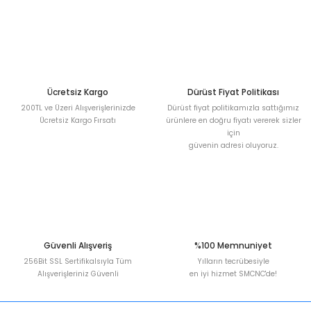
Ürün resmi kalitesiz, bozuk veya görüntülenemiyor.
Ürün açıklamasında eksik bilgiler bulunuyor.
Deneyimini Paylaş
Ürün bilgilerinde hatalar bulunuyor.
Ürün fiyatı diğer sitelerden daha pahalı.
Bu ürüne benzer farklı alternatifler olmalı.
Ücretsiz Kargo
Dürüst Fiyat Politikası
200TL ve Üzeri Alışverişlerinizde
Dürüst fiyat politikamızla sattığımız
Ücretsiz Kargo Fırsatı
ürünlere en doğru fiyatı vererek sizler
için
güvenin adresi oluyoruz.
Gönder
Güvenli Alışveriş
%100 Memnuniyet
256Bit SSL Sertifikalsıyla Tüm
Yılların tecrübesiyle
Alışverişleriniz Güvenli
en iyi hizmet SMCNC'de!