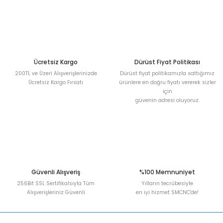
Ürün açıklamasında eksik bilgiler bulunuyor.
Deneyimini Paylaş
Ürün bilgilerinde hatalar bulunuyor.
Ürün fiyatı diğer sitelerden daha pahalı.
Bu ürüne benzer farklı alternatifler olmalı.
Ücretsiz Kargo
Dürüst Fiyat Politikası
200TL ve Üzeri Alışverişlerinizde
Dürüst fiyat politikamızla sattığımız
Ücretsiz Kargo Fırsatı
ürünlere en doğru fiyatı vererek sizler
için
güvenin adresi oluyoruz.
Gönder
Güvenli Alışveriş
%100 Memnuniyet
256Bit SSL Sertifikalsıyla Tüm
Yılların tecrübesiyle
Alışverişleriniz Güvenli
en iyi hizmet SMCNC'de!