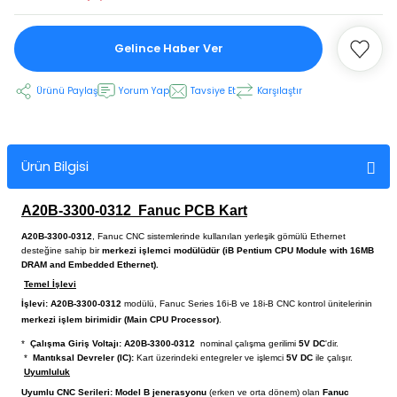
Gelince Haber Ver
 Ekran
Ürünü Paylaş
Yorum Yap
Tavsiye Et
Karşılaştır
an
vo Motor
otor
Ürün Bilgisi
 Panelleri
 Kart Yuvası
A20B-3300-0312
Fanuc PCB Kart
oder Kablo
A20B-3300-0312
, Fanuc CNC sistemlerinde kullanılan yerleşik gömülü Ethernet
desteğine sahip bir
merkezi işlemci modülüdür (iB Pentium CPU Module with 16MB
DRAM and Embedded Ethernet).
t Yuvası
arkı
Temel İşlevi
İşlevi:
A20B-3300-0312
modülü, Fanuc Series 16i-B ve 18i-B CNC kontrol ünitelerinin
merkezi işlem birimidir (Main CPU Processor)
.
 Kablo
ik Kablo
*
Çalışma Giriş Voltajı:
A20B-3300-0312
nominal çalışma gerilimi
5V DC
'dir.
*
Mantıksal Devreler (IC):
Kart üzerindeki entegreler ve işlemci
5V DC
ile çalışır.
ablosu
C Tuş Membranı
Uyumluluk
Uyumlu CNC Serileri:
Model B jenerasyonu
(erken ve orta dönem) olan
Fanuc