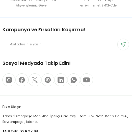
256Bit SSL Sertifikalsıyla Tüm
Yılların tecrübesiyle
Alışverişleriniz Güvenli
en iyi hizmet SMCNC'de!
Kampanya ve Fırsatları Kaçırma!
Sosyal Medyada Takip Edin!
Bize Ulaşın
Adres : İsmetpaşa Mah. Abdi İpekçi Cad. Yeşil Cami Sok. No:2 , Kat: 2 Daire:4 ,
Bayrampaşa , İstanbul
+90 533 624 22 83