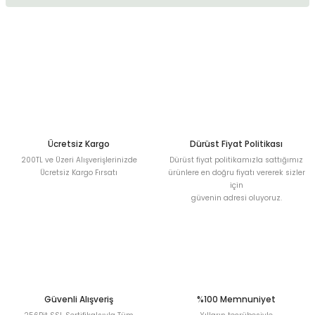
kullanarak tarafımıza iletebilirsiniz.
Görüş ve önerileriniz için teşekkür ederiz.
Sitemize ilk yorumu siz yapın!
Ürün resmi kalitesiz, bozuk veya görüntülenemiyor.
Ürün açıklamasında eksik bilgiler bulunuyor.
Deneyimini Paylaş
Ürün bilgilerinde hatalar bulunuyor.
Ürün fiyatı diğer sitelerden daha pahalı.
Bu ürüne benzer farklı alternatifler olmalı.
Ücretsiz Kargo
Dürüst Fiyat Politikası
200TL ve Üzeri Alışverişlerinizde
Dürüst fiyat politikamızla sattığımız
Ücretsiz Kargo Fırsatı
ürünlere en doğru fiyatı vererek sizler
için
güvenin adresi oluyoruz.
Gönder
Güvenli Alışveriş
%100 Memnuniyet