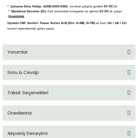
blo
ndle PLG Encoder
*
Çalışma Giriş Voltajı:
A20B-3300-0362
nominal çalışma gerilimi
5V DC
'dir.
*
Mantıksal Devreler (IC):
Kart üzerindeki entegreler ve işlemci
5V DC
ile çalışır.
Uyumluluk
blosu
Uyumlu CNC Serileri:
Fanuc Series 0i-B (Örn: 0i-MB, 0i-TB)
ve bazı
16i / 18i / 21i
kontrol sistemlerinde görev yapar.
Kablosu
Yorumlar
ş Membranı
Soru & Cevap
Bu ürüne ilk yorumu siz yapın!
Taksit Seçenekleri
Yorum Yaz
Ürün hakkında henüz soru sorulmamış.
Önerileriniz
Soru Sor
Bu ürünün fiyat bilgisi, resim, ürün açıklamalarında ve diğer
Alışveriş Deneyimi
konularda yetersiz gördüğünüz noktaları öneri formunu