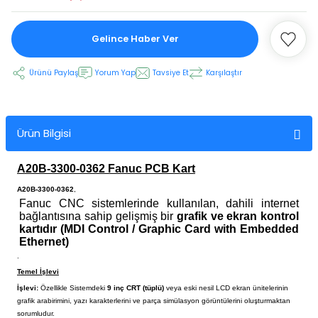
Gelince Haber Ver
 Ekran
Ürünü Paylaş
Yorum Yap
Tavsiye Et
Karşılaştır
an
vo Motor
otor
Ürün Bilgisi
 Panelleri
 Kart Yuvası
A20B-3300-0362 Fanuc PCB Kart
oder Kablo
A20B-3300-0362
,
Fanuc CNC sistemlerinde kullanılan, dahili internet
bağlantısına sahip gelişmiş bir
grafik ve ekran kontrol
t Yuvası
arkı
kartıdır (MDI Control / Graphic Card with Embedded
Ethernet)
.
 Kablo
ik Kablo
Temel İşlevi
İşlevi:
Özellikle
Sistemdeki
9 inç CRT (tüplü)
veya eski nesil LCD ekran ünitelerinin
ablosu
C Tuş Membranı
grafik arabirimini, yazı karakterlerini ve parça simülasyon görüntülerini oluşturmaktan
sorumludur.