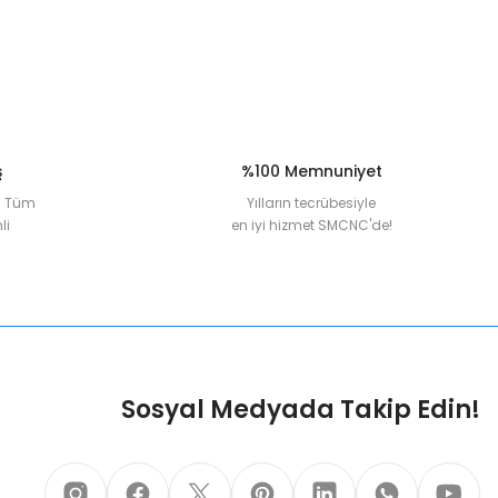
ş
%100 Memnuniyet
la Tüm
Yılların tecrübesiyle
li
en iyi hizmet SMCNC'de!
Sosyal Medyada Takip Edin!