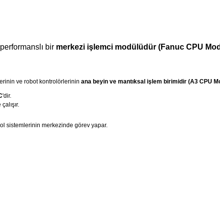
performanslı bir
merkezi işlemci modülüdür (Fanuc CPU Mod
rinin ve robot kontrolörlerinin
ana beyin ve mantıksal işlem birimidir (A3 CPU M
C
'dir.
 çalışır.
ol sistemlerinin merkezinde görev yapar.
onularda yetersiz gördüğünüz noktaları öneri formunu kullanarak tarafımı
Ürün hakkında henüz soru sorulmamış.
Bu ürüne ilk yorumu siz yapın!
Sitemize ilk yorumu siz yapın!
Deneyimini Paylaş
Yorum Yaz
Soru Sor