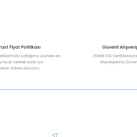
üst Fiyat Politikası
Güvenli Alışveri
olitikamızla sattığımız ürünlere en
256Bit SSL Sertifikalsıy
 fiyatı vererek sizler için
Alışverişleriniz Güven
enin adresi oluyoruz.
Gönder