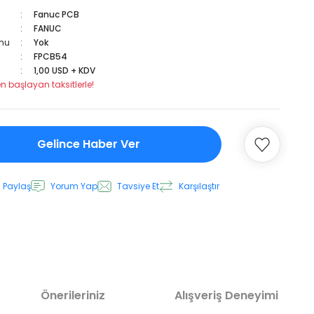
Fanuc PCB
FANUC
mu
Yok
FPCB54
1,00 USD + KDV
en başlayan taksitlerle!
Gelince Haber Ver
 Paylaş
Yorum Yap
Tavsiye Et
Karşılaştır
Önerileriniz
Alışveriş Deneyimi