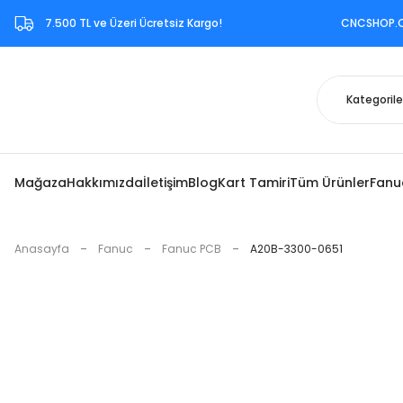
7.500 TL ve Üzeri Ücretsiz Kargo!‎ CNCSHOP.COM.TR ‎b
Mağaza
Hakkımızda
İletişim
Blog
Kart Tamiri
Tüm Ürünler
Fanu
Anasayfa
Fanuc
Fanuc PCB
A20B-3300-0651