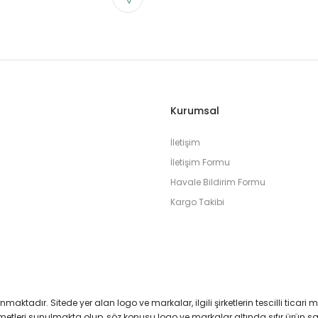
Kurumsal
İletişim
İletişim Formu
Havale Bildirim Formu
Kargo Takibi
runmaktadır. Sitede yer alan logo ve markalar, ilgili şirketlerin tescilli ticari 
izmetleri sunulmakta olup, söz konusu logo ve markalar altında sıfır ürün 