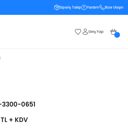
Sipariş Takip
Yardım
Bize Ulaşın
Giriş Yap
i
-3300-0651
 TL + KDV