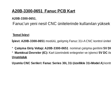
A20B-3300-0651
Fanuc PCB Kart
A20B-3300-0651
,
Fanuc'un yeni nesil CNC ünitelerinde kullanılan yüksek 
.
Temel İşlevi
İşlevi:
A20B-3300-0651
modülü, gelişmiş Fanuc 31i-A CNC kontrol ünitele
*
Çalışma Giriş Voltajı:
A20B-3300-0651
nominal çalışma gerilimi
5V D
*
Mantıksal Devreler (IC):
Kart üzerindeki entegreler ve işlemci
5V DC
ile
Uyumluluk
Uyumlu CNC Serileri:
Fanuc Series 30i, 31i (özellikle 31i-Model A)
kontr
Bu ürünün fiyat bilgisi, resim, ürün açıklamalarında ve diğer k
Görüş ve önerileriniz için teşekkür ederiz.
Ürün resmi kalitesiz, bozuk veya görüntülenemiyor.