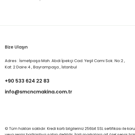
Bize Ulaşın
Adres : İsmetpaşa Mah. Abdi İpekçi Cad. Yeşil Cami Sok. No:2 ,
Kat: 2 Daire:4 , Bayrampaşa , İstanbul
+90 533 624 22 83
info@smcncmakina.com.tr
© Tüm hakları saklıdır. Kredi kartı bilgileriniz 256bit SSL sertifikası ile ko
veya resmi bağlantıya sahip değildir. İlgili markalara ait özel servis h