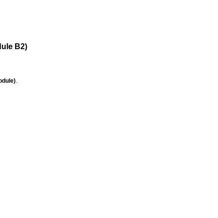
ule B2)
odule)
.
za iletebilirsiniz.