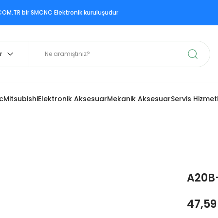
ir SMCNC Elektronik kuruluşudur
c
Mitsubishi
Elektronik Aksesuar
Mekanik Aksesuar
Servis Hizmet
A20B
47,59