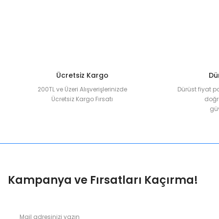
Ürün açıklamasında eksik bilgiler bulunuyor.
Ürün bilgilerinde hatalar bulunuyor.
Ürün fiyatı diğer sitelerden daha pahalı.
Bu ürüne benzer farklı alternatifler olmalı.
Ücretsiz Kargo
Dür
200TL ve Üzeri Alışverişlerinizde
Dürüst fiyat p
Ücretsiz Kargo Fırsatı
doğru
güv
Kampanya ve Fırsatları Kaçırma!