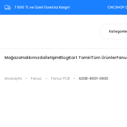
7.500 TL ve Üzeri Ücretsiz Kargo!‎ CNCSHOP.COM.TR ‎b
Mağaza
Hakkımızda
İletişim
Blog
Kart Tamiri
Tüm Ürünler
Fanu
Anasayfa
Fanuc
Fanuc PCB
A20B-8001-0630