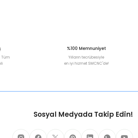
ş
%100 Memnuniyet
la Tüm
Yılların tecrübesiyle
li
en iyi hizmet SMCNC'de!
Sosyal Medyada Takip Edin!