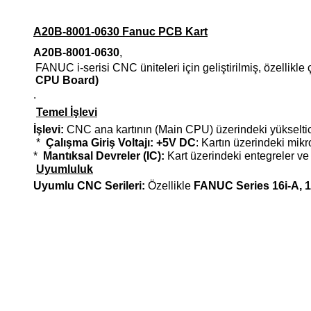
A20B-8001-0630 Fanuc PCB Kart
A20B-8001-0630
,
FANUC i-serisi CNC üniteleri için geliştirilmiş, özellikle
CPU Board)
.
Temel İşlevi
İşlevi:
CNC ana kartının (Main CPU) üzerindeki yükseltici ka
*
Çalışma Giriş Voltajı:
+5V DC
: Kartın üzerindeki mikr
*
Mantıksal Devreler (IC):
Kart üzerindeki entegreler ve
Uyumluluk
Uyumlu CNC Serileri:
Özellikle
FANUC Series 16i-A, 1
Bu ürünün fiyat bilgisi, resim, ürün açıklamalarında ve diğer k
Görüş ve önerileriniz için teşekkür ederiz.
Ürün resmi kalitesiz, bozuk veya görüntülenemiyor.