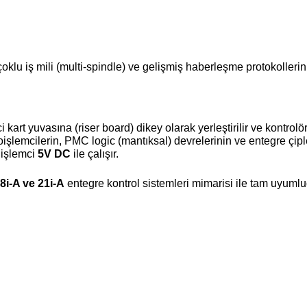
 çoklu iş mili (multi-spindle) ve gelişmiş haberleşme protokolleri
rt yuvasına (riser board) dikey olarak yerleştirilir ve kontrolörü
oişlemcilerin, PMC logic (mantıksal) devrelerinin ve entegre çiple
 işlemci
5V DC
ile çalışır.
8i-A ve 21i-A
entegre kontrol sistemleri mimarisi ile tam uyumlu
onularda yetersiz gördüğünüz noktaları öneri formunu kullanarak tarafımı
Ürün hakkında henüz soru sorulmamış.
Bu ürüne ilk yorumu siz yapın!
Sitemize ilk yorumu siz yapın!
Deneyimini Paylaş
Yorum Yaz
Soru Sor