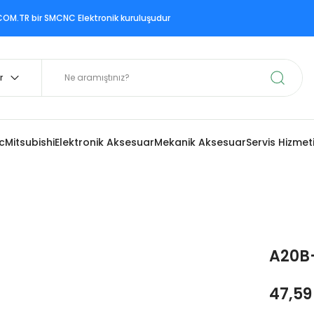
ir SMCNC Elektronik kuruluşudur
c
Mitsubishi
Elektronik Aksesuar
Mekanik Aksesuar
Servis Hizmet
A20B
47,59