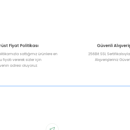
üst Fiyat Politikası
Güvenli Alışveri
olitikamızla sattığımız ürünlere en
256Bit SSL Sertifikalsıy
 fiyatı vererek sizler için
Alışverişleriniz Güven
enin adresi oluyoruz.
Gönder