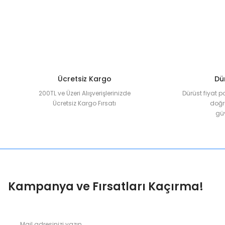
Ürün açıklamasında eksik bilgiler bulunuyor.
Ürün bilgilerinde hatalar bulunuyor.
Ürün fiyatı diğer sitelerden daha pahalı.
Bu ürüne benzer farklı alternatifler olmalı.
Ücretsiz Kargo
Dür
200TL ve Üzeri Alışverişlerinizde
Dürüst fiyat p
Ücretsiz Kargo Fırsatı
doğru
güv
Kampanya ve Fırsatları Kaçırma!