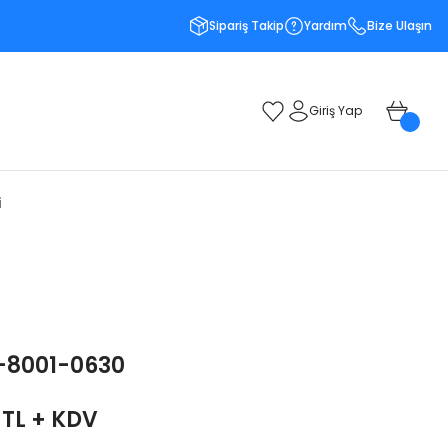
Sipariş Takip
Yardım
Bize Ulaşın
Giriş Yap
i
-8001-0630
 TL + KDV