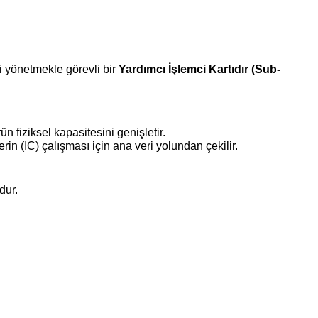
ni yönetmekle görevli bir
Yardımcı İşlemci Kartıdır (Sub-
n fiziksel kapasitesini genişletir.
rin (IC) çalışması için ana veri yolundan çekilir.
dur.
za iletebilirsiniz.