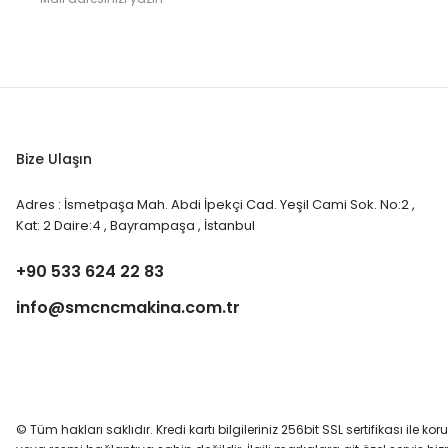
Bize Ulaşın
Adres : İsmetpaşa Mah. Abdi İpekçi Cad. Yeşil Cami Sok. No:2 ,
Kat: 2 Daire:4 , Bayrampaşa , İstanbul
+90 533 624 22 83
info@smcncmakina.com.tr
© Tüm hakları saklıdır. Kredi kartı bilgileriniz 256bit SSL sertifikası ile ko