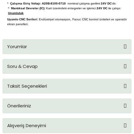
*
Çalışma Giriş Voltajı:
A20B-8100-0710
nominal çalışma gerilimi
24V DC
'dir.
blo
ndle PLG Encoder
*
Mantıksal Devreler (IC):
Kart üzerindeki entegreler ve işlemci
24V DC
ile çalışır.
Uyumluluk
blosu
Uyumlu CNC Serileri:
Endüstriyel otomasyon, Fanuc CNC kontrol üniteleri ve operatör
ekran panelleri.
Kablosu
Yorumlar
ş Membranı
Soru & Cevap
Bu ürüne ilk yorumu siz yapın!
Taksit Seçenekleri
Yorum Yaz
Ürün hakkında henüz soru sorulmamış.
Önerileriniz
Soru Sor
Bu ürünün fiyat bilgisi, resim, ürün açıklamalarında ve diğer
Alışveriş Deneyimi
konularda yetersiz gördüğünüz noktaları öneri formunu
kullanarak tarafımıza iletebilirsiniz.