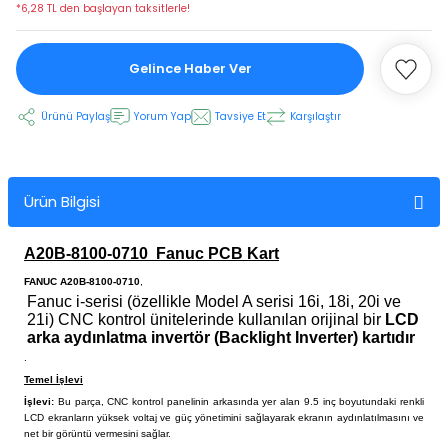
*6,28 TL den başlayan taksitlerle!
Gelince Haber Ver
 Ekran
Ürünü Paylaş
Yorum Yap
Tavsiye Et
Karşılaştır
an
vo Motor
otor
Ürün Bilgisi
 Panelleri
 Kart Yuvası
A20B-8100-0710 Fanuc PCB Kart
oder Kablo
FANUC A20B-8100-0710
,
Fanuc i-serisi (özellikle Model A serisi 16i, 18i, 20i ve
t Yuvası
arkı
21i) CNC kontrol ünitelerinde kullanılan orijinal bir
LCD
arka aydınlatma invertör (Backlight Inverter) kartıdır
.
 Kablo
ik Kablo
Temel İşlevi
İşlevi:
Bu parça, CNC kontrol panelinin arkasında yer alan 9.5 inç boyutundaki renkli
ablosu
C Tuş Membranı
LCD ekranların yüksek voltaj ve güç yönetimini sağlayarak ekranın aydınlatılmasını ve
net bir görüntü vermesini sağlar.