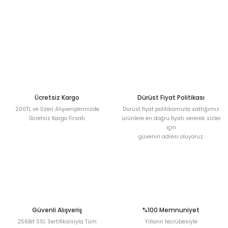
Görüş ve önerileriniz için teşekkür ederiz.
Sitemize ilk yorumu siz yapın!
Ürün resmi kalitesiz, bozuk veya görüntülenemiyor.
Ürün açıklamasında eksik bilgiler bulunuyor.
Deneyimini Paylaş
Ürün bilgilerinde hatalar bulunuyor.
Ürün fiyatı diğer sitelerden daha pahalı.
Bu ürüne benzer farklı alternatifler olmalı.
Ücretsiz Kargo
Dürüst Fiyat Politikası
200TL ve Üzeri Alışverişlerinizde
Dürüst fiyat politikamızla sattığımız
Ücretsiz Kargo Fırsatı
ürünlere en doğru fiyatı vererek sizler
için
güvenin adresi oluyoruz.
Gönder
Güvenli Alışveriş
%100 Memnuniyet
256Bit SSL Sertifikalsıyla Tüm
Yılların tecrübesiyle