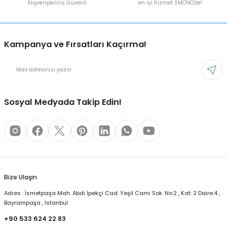
Alışverişleriniz Güvenli
en iyi hizmet SMCNC'de!
Kampanya ve Fırsatları Kaçırma!
Sosyal Medyada Takip Edin!
Bize Ulaşın
Adres : İsmetpaşa Mah. Abdi İpekçi Cad. Yeşil Cami Sok. No:2 , Kat: 2 Daire:4 ,
Bayrampaşa , İstanbul
+90 533 624 22 83