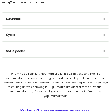
info@smcncmakina.com.tr
Kurumsal
Üyelik
Sözleşmeler
© Tüm hakları saklıdır. Kredi kartı bilgileriniz 256bit SSL sertifikası ile
korunmaktadır. Sitede yer alan logo ve markalar, ilgili şirketlerin tescilli ticari
markalarıdır. Şirketimiz, bu markaların sahipleriyle herhangi bir iş ortaklığı veya
resmi bağlantıya sahip değildir. İlgili markalara ait özel servis hizmetleri
sunulmakta olup, söz konusu logo ve markalar altında sıfır ürün satışı
yapılmamaktadır.
ideasoft
ile
e-