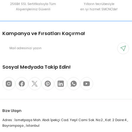
256Bit SSL Sertifikalsıyla Tüm
Yılların tecrübesiyle
Alışverişleriniz Güvenli
en iyi hizmet SMCNC'de!
Kampanya ve Fırsatları Kaçırma!
Sosyal Medyada Takip Edin!
Bize Ulaşın
Adres : İsmetpaşa Mah. Abdi İpekçi Cad. Yeşil Cami Sok. No:2 , Kat: 2 Daire:4 ,
Bayrampaşa , İstanbul