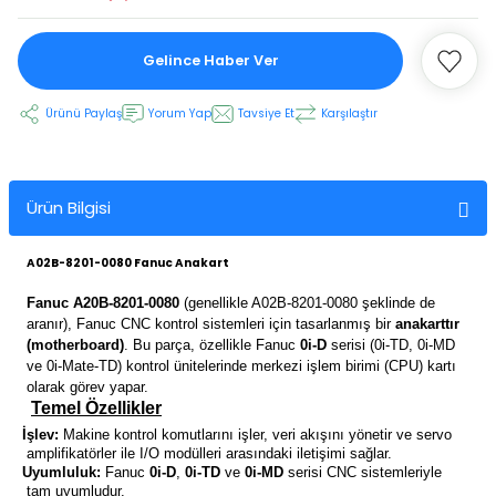
Gelince Haber Ver
 Ekran
Ürünü Paylaş
Yorum Yap
Tavsiye Et
Karşılaştır
an
vo Motor
otor
Ürün Bilgisi
 Panelleri
 Kart Yuvası
A02B-8201-0080 Fanuc Anakart
oder Kablo
Fanuc A20B-8201-0080
(genellikle A02B-8201-0080 şeklinde de
aranır), Fanuc CNC kontrol sistemleri için tasarlanmış bir
anakarttır
(motherboard)
. Bu parça, özellikle Fanuc
0i-D
serisi (0i-TD, 0i-MD
t Yuvası
arkı
ve 0i-Mate-TD) kontrol ünitelerinde merkezi işlem birimi (CPU) kartı
olarak görev yapar.
 Kablo
ik Kablo
Temel Özellikler
·
İşlev:
Makine kontrol komutlarını işler, veri akışını yönetir ve servo
amplifikatörler ile I/O modülleri arasındaki iletişimi sağlar.
ablosu
C Tuş Membranı
·
Uyumluluk:
Fanuc
0i-D
,
0i-TD
ve
0i-MD
serisi CNC sistemleriyle
tam uyumludur.