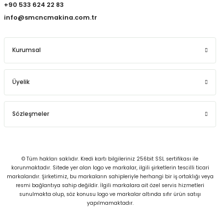
+90 533 624 22 83
info@smcncmakina.com.tr
Kurumsal
Üyelik
Sözleşmeler
© Tüm hakları saklıdır. Kredi kartı bilgileriniz 256bit SSL sertifikası ile
korunmaktadır. Sitede yer alan logo ve markalar, ilgili şirketlerin tescilli ticari
markalarıdır. Şirketimiz, bu markaların sahipleriyle herhangi bir iş ortaklığı veya
resmi bağlantıya sahip değildir. İlgili markalara ait özel servis hizmetleri
sunulmakta olup, söz konusu logo ve markalar altında sıfır ürün satışı
yapılmamaktadır.