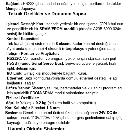
·
Bağlantı:
RS232 gibi standart endüstriyel iletişim portlarını destekler.
blo
ndle PLG Encoder
·
Menşei:
Japonya.
Teknik Özellikler ve Donanım Yapısı
blosu
·
İşlemci Desteği:
Kart üzerinde yerleşik bir ana işlemci (CPU) bulunur
ve genellikle ek bir
SRAM/FROM modülü
(örneğin A20B-3900-024x
Kablosu
serisi) ile birlikte çalışır.
·
Kontrol Kapasitesi:
Tek kanal (path) sistemlerde
8 eksene kadar
kontrol desteği sunar.
o
Aynı anda (simültane)
4 eksenli interpolasyon
yeteneğine sahiptir.
o
·
İletişim Portları ve Arayüzler:
RS232C:
Veri transferi ve program yükleme için standart seri port.
o
ş Membranı
FSSB (Fanuc Serial Servo Bus):
Servo sürücülerle yüksek hızlı
o
optik iletişim için.
I/O Link:
Giriş/çıkış modülleriyle bağlantı kurar.
o
Ethernet:
Bazı konfigürasyonlarda gömülü ethernet desteği ile ağ
o
bağlantısı sağlar.
·
Hafıza Yapısı:
Sistem yazılımı, parametreler ve kullanıcı programları
için ayrılabilir FROM/SRAM modül soketlerine sahiptir.
·
Fiziksel Özellikler:
Ağırlık:
Yaklaşık
0.2 kg
(oldukça hafif ve kompakttır).
o
Kart Kalınlığı:
Standart
1.6 mm
.
o
Besleme:
Genellikle kontrol ünitesi üzerinden sağlanan
24V DC
ile
o
çalışır; ancak 110V/220V/240V gibi farklı giriş gerilimlerine sahip güç
kaynağı modülleriyle entegre edilebilir.
Uyumlu Olduğu Sistemler