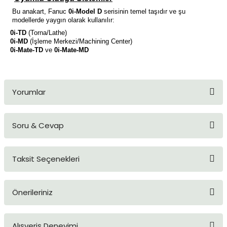
Bu anakart, Fanuc
0i-Model D
serisinin temel taşıdır ve şu
modellerde yaygın olarak kullanılır:
·
0i-TD
(Torna/Lathe)
·
0i-MD
(İşleme Merkezi/Machining Center)
·
0i-Mate-TD
ve
0i-Mate-MD
Yorumlar
Soru & Cevap
Bu ürüne ilk yorumu siz yapın!
Taksit Seçenekleri
Yorum Yaz
Ürün hakkında henüz soru sorulmamış.
Önerileriniz
Soru Sor
Bu ürünün fiyat bilgisi, resim, ürün açıklamalarında ve diğer
Alışveriş Deneyimi
konularda yetersiz gördüğünüz noktaları öneri formunu