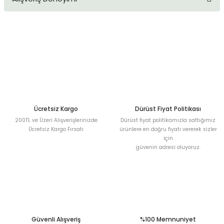
kullanarak tarafımıza iletebilirsiniz.
Görüş ve önerileriniz için teşekkür ederiz.
Sitemize ilk yorumu siz yapın!
Ürün resmi kalitesiz, bozuk veya görüntülenemiyor.
Ürün açıklamasında eksik bilgiler bulunuyor.
Deneyimini Paylaş
Ürün bilgilerinde hatalar bulunuyor.
Ürün fiyatı diğer sitelerden daha pahalı.
Bu ürüne benzer farklı alternatifler olmalı.
Ücretsiz Kargo
Dürüst Fiyat Politikası
200TL ve Üzeri Alışverişlerinizde
Dürüst fiyat politikamızla sattığımız
Ücretsiz Kargo Fırsatı
ürünlere en doğru fiyatı vererek sizler
için
güvenin adresi oluyoruz.
Gönder
Güvenli Alışveriş
%100 Memnuniyet