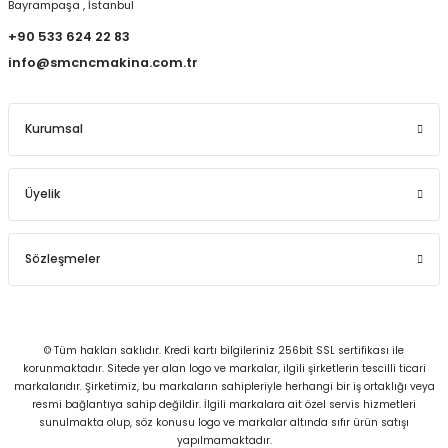
Bayrampaşa , İstanbul
+90 533 624 22 83
info@smcncmakina.com.tr
Kurumsal
Üyelik
Sözleşmeler
© Tüm hakları saklıdır. Kredi kartı bilgileriniz 256bit SSL sertifikası ile
korunmaktadır. Sitede yer alan logo ve markalar, ilgili şirketlerin tescilli ticari
markalarıdır. Şirketimiz, bu markaların sahipleriyle herhangi bir iş ortaklığı veya
resmi bağlantıya sahip değildir. İlgili markalara ait özel servis hizmetleri
sunulmakta olup, söz konusu logo ve markalar altında sıfır ürün satışı
yapılmamaktadır.