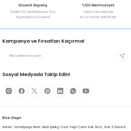
Güvenli Alışveriş
%100 Memnuniyet
256Bit SSL Sertifikalsıyla Tüm
Yılların tecrübesiyle
Alışverişleriniz Güvenli
en iyi hizmet SMCNC'de!
Kampanya ve Fırsatları Kaçırma!
Sosyal Medyada Takip Edin!
Bize Ulaşın
Adres : İsmetpaşa Mah. Abdi İpekçi Cad. Yeşil Cami Sok. No:2 , Kat: 2 Daire:4 ,