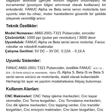
sağlayan absolute (gerçek konum bilgisini unutmayan) ve
blo
ndle PLG Encoder
incramental (pozisyon bilgisi artırımsal olarak kodlanan) bir
enkoderdir. FANUC Alpha ve Beta serisi servo motorlarla tam
uyumlu olan bu cihaz, motor hareketlerini güvenilir bir şekilde
blosu
izleyerek verimliliği artırır.
Teknik Özellikler:
Kablosu
Model Numarası:
A860-2001-T321 Pulsecoder, encoder
·
Çözünürlük:
1000 ppr (pulse per revolution) / 3000 devir
·
Uyumluluk:
FANUC Alpha ve Beta serisi servo motorlar, Fanuc
·
robotlar ve robodrill makinalar
Çalışma Gerilimi:
5V DC – 3V DC
0.22A
- 0,16 A
·
ş Membranı
Uyumlu Sistemler:
FANUC A860-2001-T321 Pulsecoder, özellikle FANUC
αi-b / αi
,
iS, Alpha S, Beta iS ve Beta S
β
i-b
/
β
i Serisi sürücü ve motorlarda,
Alpha
serisi servo sürücü ve motorlarda, stabil olarak kullanılabilir.
Herhangi bir ayar ve yazılım müdahelesine ihtiyaç bulunmaz.
Kullanım Alanları:
CNC Makineleri:
CNC Yatay işleme merkezleri, Cnc kayar
·
otomatlar, Cnc Torna tezgahları , Cnc Tornalama merkezleri,
Cnc dik işleme merkezleri, Cnc tapping center, Cnc transfer
tezgahları, Cnc erezyon makinaları, Cnc lazer tezgahları, Cnc