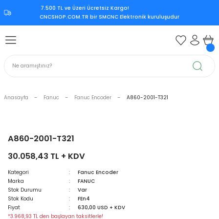
7.500 TL ve Üzeri Ücretsiz Kargo!‎
Geri Dön
Geri Dön
Geri Dön
Geri Dön
CNCSHOP.COM.TR ‎bir SMCNC Elektronik kuruluşudur
 Aksesuar
ksesuar
Mitsubishi CNC Kontrol Ünite
rol Ünitesi
 Kontrol Ünitesi
iri
Citizen CNC Kontrol Ünitesi
kart
Mazak CNC Kontrol Ünitesi
Anasayfa
Fanuc
Fanuc Encoder
A860-2001-T321
ürücü
vo Sürücü
r
Mitsubishi M70
 Sürücü
ndle Sürücü
si
Mitsubishi M80
A860-2001-T321
30.058,43 TL + KDV
upply
er Supply
Mitsubishi Meldas M500
Kategori
Fanuc Encoder
Marka
FANUC
oder
Mitsubishi Meldas M60
Stok Durumu
Var
Stok Kodu
FEn4
 Encoder
Kart
ri
Mori Seiki CNC Kontrol Ünitesi
Fiyat
630,00 USD + KDV
*3.968,93 TL den başlayan taksitlerle!