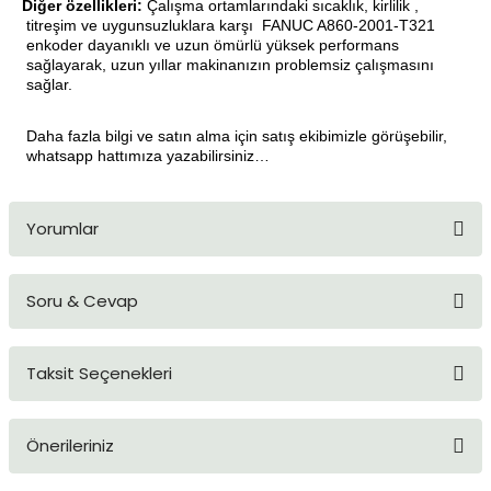
Diğer özellikleri:
Çalışma ortamlarındaki sıcaklık, kirlilik ,
·
titreşim ve uygunsuzluklara karşı
FANUC A860-2001-T321
enkoder dayanıklı ve uzun ömürlü yüksek performans
sağlayarak, uzun yıllar makinanızın problemsiz çalışmasını
sağlar.
Daha fazla bilgi ve satın alma için satış ekibimizle görüşebilir,
whatsapp hattımıza yazabilirsiniz…
Yorumlar
Soru & Cevap
Bu ürüne ilk yorumu siz yapın!
Taksit Seçenekleri
Yorum Yaz
Ürün hakkında henüz soru sorulmamış.
Önerileriniz
Soru Sor