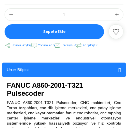
 Ekran
Sepete Ekle
an
vo Motor
Ürünü Paylaş
Yorum Yap
Tavsiye Et
Karşılaştır
otor
 Panelleri
 Kart Yuvası
Ürün Bilgisi
oder Kablo
FANUC A860-2001-T321
t Yuvası
arkı
Pulsecoder
FANUC A860-2001-T321 Pulsecoder, CNC makineleri, Cnc
 Kablo
ik Kablo
Torna tezgahları, cnc dik işleme merkezleri, cnc yatay işleme
merkezleri, cnc kayar otomatlar, fanuc cnc robotlar, cnc tapping
center işleme merkezleri ve endüstriyel otomasyon
ablosu
C Tuş Membranı
sistemlerinde yüksek hassasiyetli pozisyon ve hız kontrolü