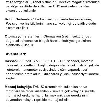
freze tezgahları
, robot sistmeleri, Taret ve magazin sistemleri
ve
diğer sektörlerde kullanılan CNC makinelerinde tüm
eksenlerde kullanılır
·
Robot Sistemleri :
Endüstriyel robotlarda hassas konum,
·
Pozisyon ve hız bilgilerini nano saniyeler içinde bağlı olduğu
sistemlere iletir
Otomasyon sistemleri :
Otomasyon üretim sektöründe ,
·
doğrusal , eksenel ve bir çok hareket kabilyeti gerektiren
alanlarda kullanılır
·
Avantajları:
Hassaslık :
FANUC A860-2001-T321 Pulsecoder, motorun
·
dairesel hareketlerini bağlı olduğu sisteme çok hızlı bir şekilde
ileteterek, nanometer seviyesinde ölçüm yaparak , seri
haberleşme protokolünü kullanarak yüksek hassasiyet kontrolü
sağlar.
Montaj kolaylığı:
FANUC sistemlerde kullanılan servo
·
motorlara ve diğer kullanılan kısımlara çok kolay bir şekilde
montaj edilerek, herhangi bir mekanik ayar gereksinimi
duymadan kolay bir şekilde montaj edilelir.