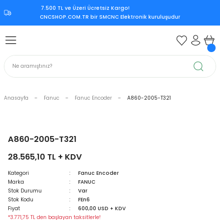
7.500 TL ve Üzeri Ücretsiz Kargo!‎
Geri Dön
Geri Dön
Geri Dön
Geri Dön
CNCSHOP.COM.TR ‎bir SMCNC Elektronik kuruluşudur
 Aksesuar
ksesuar
Mitsubishi CNC Kontrol Ünite
rol Ünitesi
 Kontrol Ünitesi
iri
Citizen CNC Kontrol Ünitesi
kart
Mazak CNC Kontrol Ünitesi
Anasayfa
Fanuc
Fanuc Encoder
A860-2005-T321
ürücü
vo Sürücü
r
Mitsubishi M70
 Sürücü
ndle Sürücü
si
Mitsubishi M80
A860-2005-T321
28.565,10 TL + KDV
upply
er Supply
Mitsubishi Meldas M500
Kategori
Fanuc Encoder
Marka
FANUC
oder
Mitsubishi Meldas M60
Stok Durumu
Var
Stok Kodu
FEn6
 Encoder
Kart
ri
Mori Seiki CNC Kontrol Ünitesi
Fiyat
600,00 USD + KDV
*3.771,75 TL den başlayan taksitlerle!