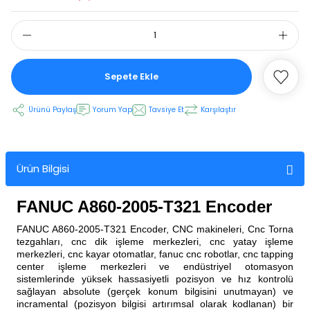
 Ekran
Sepete Ekle
an
vo Motor
Ürünü Paylaş
Yorum Yap
Tavsiye Et
Karşılaştır
otor
 Panelleri
 Kart Yuvası
Ürün Bilgisi
oder Kablo
FANUC A860-2005-T321 Encoder
t Yuvası
arkı
FANUC A860-2005-T321 Encoder, CNC makineleri, Cnc Torna
tezgahları, cnc dik işleme merkezleri, cnc yatay işleme
 Kablo
ik Kablo
merkezleri, cnc kayar otomatlar, fanuc cnc robotlar, cnc tapping
center işleme merkezleri ve endüstriyel otomasyon
sistemlerinde yüksek hassasiyetli pozisyon ve hız kontrolü
ablosu
C Tuş Membranı
sağlayan absolute (gerçek konum bilgisini unutmayan) ve
incramental (pozisyon bilgisi artırımsal olarak kodlanan) bir