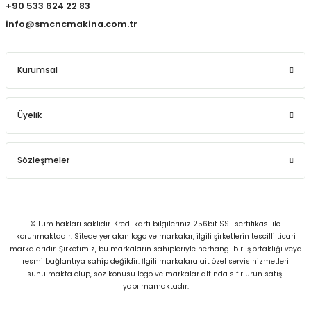
+90 533 624 22 83
info@smcncmakina.com.tr
Kurumsal
Üyelik
Sözleşmeler
© Tüm hakları saklıdır. Kredi kartı bilgileriniz 256bit SSL sertifikası ile
korunmaktadır. Sitede yer alan logo ve markalar, ilgili şirketlerin tescilli ticari
markalarıdır. Şirketimiz, bu markaların sahipleriyle herhangi bir iş ortaklığı veya
resmi bağlantıya sahip değildir. İlgili markalara ait özel servis hizmetleri
sunulmakta olup, söz konusu logo ve markalar altında sıfır ürün satışı
yapılmamaktadır.