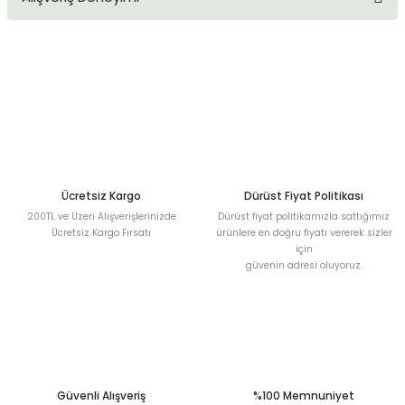
kullanarak tarafımıza iletebilirsiniz.
Görüş ve önerileriniz için teşekkür ederiz.
Sitemize ilk yorumu siz yapın!
Ürün resmi kalitesiz, bozuk veya görüntülenemiyor.
Ürün açıklamasında eksik bilgiler bulunuyor.
Deneyimini Paylaş
Ürün bilgilerinde hatalar bulunuyor.
Ürün fiyatı diğer sitelerden daha pahalı.
Bu ürüne benzer farklı alternatifler olmalı.
Ücretsiz Kargo
Dürüst Fiyat Politikası
200TL ve Üzeri Alışverişlerinizde
Dürüst fiyat politikamızla sattığımız
Ücretsiz Kargo Fırsatı
ürünlere en doğru fiyatı vererek sizler
için
güvenin adresi oluyoruz.
Gönder
Güvenli Alışveriş
%100 Memnuniyet