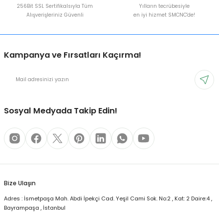
256Bit SSL Sertifikalsıyla Tüm
Yılların tecrübesiyle
Alışverişleriniz Güvenli
en iyi hizmet SMCNC'de!
Kampanya ve Fırsatları Kaçırma!
Sosyal Medyada Takip Edin!
Bize Ulaşın
Adres : İsmetpaşa Mah. Abdi İpekçi Cad. Yeşil Cami Sok. No:2 , Kat: 2 Daire:4 ,
Bayrampaşa , İstanbul