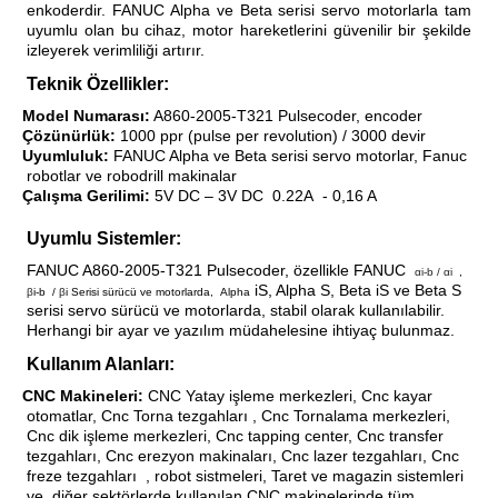
enkoderdir. FANUC Alpha ve Beta serisi servo motorlarla tam
blo
ndle PLG Encoder
uyumlu olan bu cihaz, motor hareketlerini güvenilir bir şekilde
izleyerek verimliliği artırır.
blosu
Teknik Özellikler:
Model Numarası:
A860-2005-T321 Pulsecoder, encoder
·
Kablosu
Çözünürlük:
1000 ppr (pulse per revolution) / 3000 devir
·
Uyumluluk:
FANUC Alpha ve Beta serisi servo motorlar, Fanuc
·
robotlar ve robodrill makinalar
Çalışma Gerilimi:
5V DC – 3V DC
0.22A
- 0,16 A
·
ş Membranı
Uyumlu Sistemler:
FANUC A860-2005-T321 Pulsecoder, özellikle FANUC
αi-b / αi
,
iS, Alpha S, Beta iS ve Beta S
β
i-b
/
β
i Serisi sürücü ve motorlarda,
Alpha
serisi servo sürücü ve motorlarda, stabil olarak kullanılabilir.
Herhangi bir ayar ve yazılım müdahelesine ihtiyaç bulunmaz.
Kullanım Alanları:
CNC Makineleri:
CNC Yatay işleme merkezleri, Cnc kayar
·
otomatlar, Cnc Torna tezgahları , Cnc Tornalama merkezleri,
Cnc dik işleme merkezleri, Cnc tapping center, Cnc transfer
tezgahları, Cnc erezyon makinaları, Cnc lazer tezgahları, Cnc
freze tezgahları
, robot sistmeleri, Taret ve magazin sistemleri
ve
diğer sektörlerde kullanılan CNC makinelerinde tüm