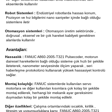
eksenlerde kullanılır
·
Robot Sistemleri :
Endüstriyel robotlarda hassas konum,
·
Pozisyon ve hız bilgilerini nano saniyeler içinde bağlı olduğu
sistemlere iletir
Otomasyon sistemleri :
Otomasyon üretim sektöründe ,
·
doğrusal , eksenel ve bir çok hareket kabilyeti gerektiren
alanlarda kullanılır
·
Avantajları:
Hassaslık :
FANUC A860-2005-T321 Pulsecoder, motorun
·
dairesel hareketlerini bağlı olduğu sisteme çok hızlı bir şekilde
ileteterek, nanometer seviyesinde ölçüm yaparak , seri
haberleşme protokolünü kullanarak yüksek hassasiyet kontrolü
sağlar.
Montaj kolaylığı:
FANUC sistemlerde kullanılan servo
·
motorlara ve diğer kullanılan kısımlara çok kolay bir şekilde
montaj edilerek, herhangi bir mekanik ayar gereksinimi
duymadan kolay bir şekilde montaj edilelir.
Diğer özellikleri:
Çalışma ortamlarındaki sıcaklık, kirlilik ,
·
titreşim ve uygunsuzluklara karşı
FANUC A860-2005-T321