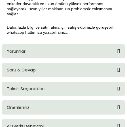
enkoder dayanıklı ve uzun ömürlü yüksek performans
sağlayarak, uzun yıllar makinanızın problemsiz çalışmasını
sağlar.
Daha fazla bilgi ve satın alma için satış ekibimizle görüşebilir,
whatsapp hattımıza yazabilirsiniz…
Yorumlar
Soru & Cevap
Bu ürüne ilk yorumu siz yapın!
Taksit Seçenekleri
Yorum Yaz
Ürün hakkında henüz soru sorulmamış.
Önerileriniz
Soru Sor
Bu ürünün fiyat bilgisi, resim, ürün açıklamalarında ve diğer
Alışveriş Deneyimi
konularda yetersiz gördüğünüz noktaları öneri formunu