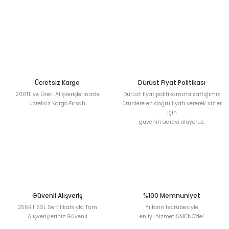
Sitemize ilk yorumu siz yapın!
Ürün resmi kalitesiz, bozuk veya görüntülenemiyor.
Ürün açıklamasında eksik bilgiler bulunuyor.
Deneyimini Paylaş
Ürün bilgilerinde hatalar bulunuyor.
Ürün fiyatı diğer sitelerden daha pahalı.
Bu ürüne benzer farklı alternatifler olmalı.
Ücretsiz Kargo
Dürüst Fiyat Politikası
200TL ve Üzeri Alışverişlerinizde
Dürüst fiyat politikamızla sattığımız
Ücretsiz Kargo Fırsatı
ürünlere en doğru fiyatı vererek sizler
için
güvenin adresi oluyoruz.
Gönder
Güvenli Alışveriş
%100 Memnuniyet
256Bit SSL Sertifikalsıyla Tüm
Yılların tecrübesiyle
Alışverişleriniz Güvenli
en iyi hizmet SMCNC'de!