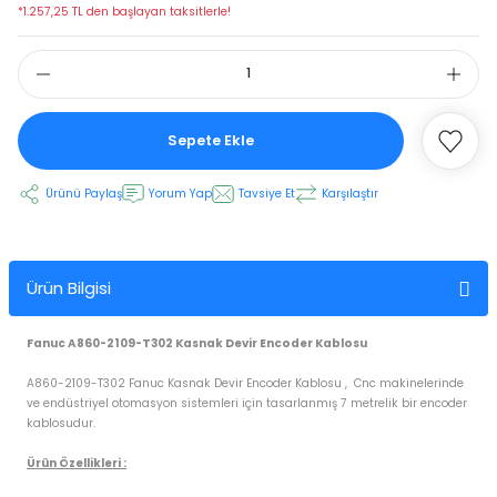
*1.257,25 TL den başlayan taksitlerle!
 Ekran
an
vo Motor
Sepete Ekle
otor
Ürünü Paylaş
Yorum Yap
Tavsiye Et
Karşılaştır
 Panelleri
 Kart Yuvası
Ürün Bilgisi
oder Kablo
Fanuc A860-2109-T302 Kasnak Devir Encoder Kablosu
t Yuvası
arkı
A860-2109-T302 Fanuc Kasnak Devir Encoder Kablosu , Cnc makinelerinde
ve endüstriyel otomasyon sistemleri için tasarlanmış 7 metrelik bir encoder
 Kablo
ik Kablo
kablosudur.
ablosu
C Tuş Membranı
Ürün Özellikleri :