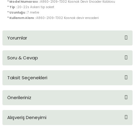
* Model Numarası :
A860-2109-T302 Kasnak Devir Encoder Kablosu
blo
ndle PLG Encoder
* Tip :
20-22s Askeri tip soket
* Uzunluğu :
7 metre
* Kullanım Alanı :
A860-2109-T302 Kasnak devir encoderi
blosu
Kablosu
Yorumlar
Soru & Cevap
Bu ürüne ilk yorumu siz yapın!
ş Membranı
Taksit Seçenekleri
Yorum Yaz
Ürün hakkında henüz soru sorulmamış.
Önerileriniz
Soru Sor
Bu ürünün fiyat bilgisi, resim, ürün açıklamalarında ve diğer
Alışveriş Deneyimi
konularda yetersiz gördüğünüz noktaları öneri formunu
kullanarak tarafımıza iletebilirsiniz.
Görüş ve önerileriniz için teşekkür ederiz.