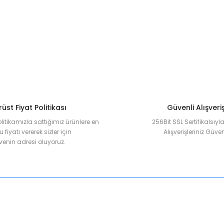
Deneyimini Paylaş
Yorum Yaz
Soru Sor
üst Fiyat Politikası
Güvenli Alışveri
olitikamızla sattığımız ürünlere en
256Bit SSL Sertifikalsıy
 fiyatı vererek sizler için
Alışverişleriniz Güven
enin adresi oluyoruz.
Gönder