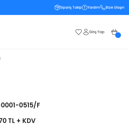
Sipariş Takip
Yardım
Bize Ulaşın
Giriş Yap
i
0001-0515/F
,70 TL + KDV