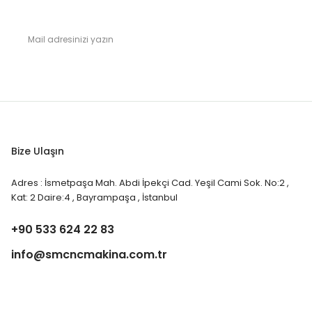
Bize Ulaşın
Adres : İsmetpaşa Mah. Abdi İpekçi Cad. Yeşil Cami Sok. No:2 ,
Kat: 2 Daire:4 , Bayrampaşa , İstanbul
+90 533 624 22 83
info@smcncmakina.com.tr