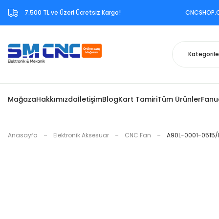
7.500 TL ve Üzeri Ücretsiz Kargo!‎ CNCSHOP.COM.TR ‎b
Mağaza
Hakkımızda
İletişim
Blog
Kart Tamiri
Tüm Ürünler
Fanu
Anasayfa
Elektronik Aksesuar
CNC Fan
A90L-0001-0515/