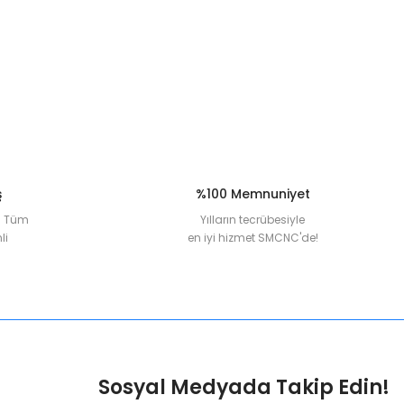
ş
%100 Memnuniyet
la Tüm
Yılların tecrübesiyle
li
en iyi hizmet SMCNC'de!
Sosyal Medyada Takip Edin!