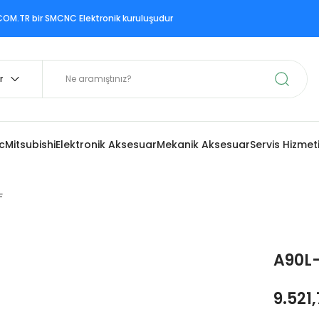
ir SMCNC Elektronik kuruluşudur
c
Mitsubishi
Elektronik Aksesuar
Mekanik Aksesuar
Servis Hizmet
F
A90L-
9.521