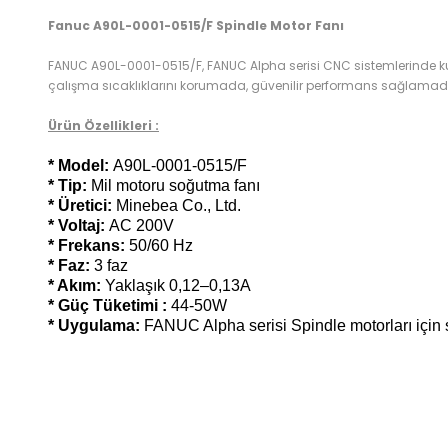
Fanuc A90L-0001-0515/F Spindle Motor Fanı
FANUC A90L-0001-0515/F, FANUC Alpha serisi CNC sistemlerinde kul
çalışma sıcaklıklarını korumada, güvenilir performans sağlamada 
Ürün Özellikleri :
* Model:
A90L-0001-0515/F
* Tip:
Mil motoru soğutma fanı
* Üretici:
Minebea Co., Ltd.
* Voltaj:
AC 200V
* Frekans:
50/60 Hz
* Faz:
3 faz
* Akım:
Yaklaşık 0,12–0,13A
* Güç Tüketimi :
44-50W
* Uygulama:
FANUC Alpha serisi Spindle motorları için
Bu ürünün fiyat bilgisi, resim, ürün açıklamalarında ve diğer k
Görüş ve önerileriniz için teşekkür ederiz.