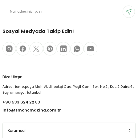
Sosyal Medyada Takip Edin!
Bize Ulaşın
Adres : İsmetpaşa Mah. Abdi İpekçi Cad. Yeşil Cami Sok. No:2 , Kat: 2 Daire:4 ,
Bayrampaşa , İstanbul
+90 533 624 22 83
info@smcncmakina.com.tr
Kurumsal