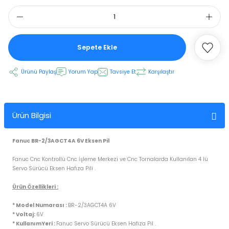
 Ekran
Sepete Ekle
an
vo Motor
Ürünü Paylaş
Yorum Yap
Tavsiye Et
Karşılaştır
otor
 Panelleri
 Kart Yuvası
Ürün Bilgisi
oder Kablo
Fanuc BR-2/3AGCT4A 6V Eksen Pil
Fanuc Cnc Kontrollü Cnc İşleme Merkezi ve Cnc Tornalarda Kullanılan 4 lü
t Yuvası
arkı
Servo Sürücü Eksen Hafıza Pili .
 Kablo
ik Kablo
Ürün Özellikleri :
* Model Numarası :
BR-2/3AGCT4A 6V
ablosu
C Tuş Membranı
* Voltaj:
6V
* KullanımYeri :
Fanuc Servo Sürücü Eksen Hafıza Pil .