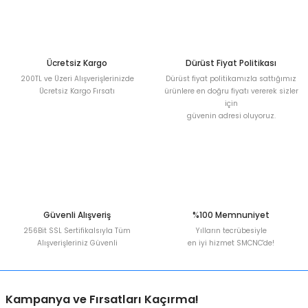
Deneyimini Paylaş
Ürün bilgilerinde hatalar bulunuyor.
Ürün fiyatı diğer sitelerden daha pahalı.
Bu ürüne benzer farklı alternatifler olmalı.
Ücretsiz Kargo
Dürüst Fiyat Politikası
200TL ve Üzeri Alışverişlerinizde
Dürüst fiyat politikamızla sattığımız
Ücretsiz Kargo Fırsatı
ürünlere en doğru fiyatı vererek sizler
için
güvenin adresi oluyoruz.
Gönder
Güvenli Alışveriş
%100 Memnuniyet
256Bit SSL Sertifikalsıyla Tüm
Yılların tecrübesiyle
Alışverişleriniz Güvenli
en iyi hizmet SMCNC'de!
Kampanya ve Fırsatları Kaçırma!