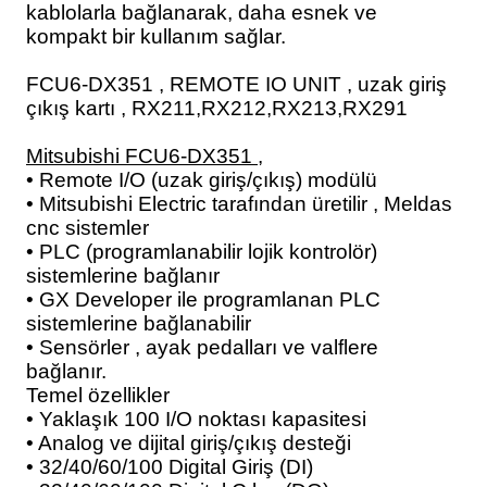
kablolarla bağlanarak, daha esnek ve
blo
ndle PLG Encoder
kompakt bir kullanım sağlar.
blosu
FCU6-DX351 , REMOTE IO UNIT , uzak giriş
çıkış kartı , RX211,RX212,RX213,RX291
Kablosu
Mitsubishi FCU6-DX351 ,
• Remote I/O (uzak giriş/çıkış) modülü
• Mitsubishi Electric tarafından üretilir , Meldas
cnc sistemler
ş Membranı
• PLC (programlanabilir lojik kontrolör)
sistemlerine bağlanır
• GX Developer ile programlanan PLC
sistemlerine bağlanabilir
• Sensörler , ayak pedalları ve valflere
bağlanır.
Temel özellikler
• Yaklaşık 100 I/O noktası kapasitesi
• Analog ve dijital giriş/çıkış desteği
• 32/40/60/100 Digital Giriş (DI)