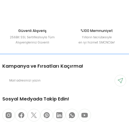
Güvenli Alışveriş
%100 Memnuniyet
256Bit SSL Sertifikalsıyla Tüm
Yılların tecrübesiyle
Alışverişleriniz Güvenli
en iyi hizmet SMCNC'de!
Kampanya ve Fırsatları Kaçırma!
Sosyal Medyada Takip Edin!