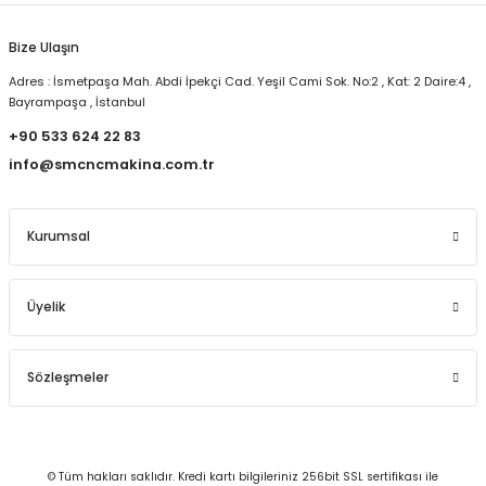
Bize Ulaşın
Adres : İsmetpaşa Mah. Abdi İpekçi Cad. Yeşil Cami Sok. No:2 , Kat: 2 Daire:4 ,
Bayrampaşa , İstanbul
+90 533 624 22 83
info@smcncmakina.com.tr
Kurumsal
Üyelik
Sözleşmeler
© Tüm hakları saklıdır. Kredi kartı bilgileriniz 256bit SSL sertifikası ile