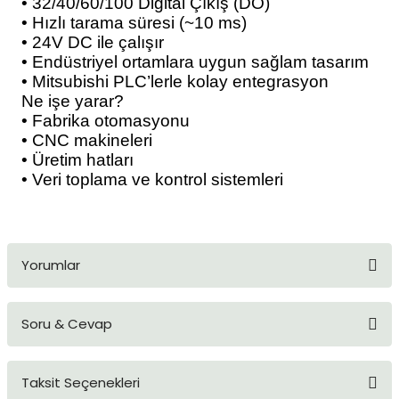
• 32/40/60/100 Digital Çıkış (DO)
• Hızlı tarama süresi (~10 ms)
• 24V DC ile çalışır
• Endüstriyel ortamlara uygun sağlam tasarım
• Mitsubishi PLC’lerle kolay entegrasyon
Ne işe yarar?
• Fabrika otomasyonu
• CNC makineleri
• Üretim hatları
• Veri toplama ve kontrol sistemleri
Yorumlar
Soru & Cevap
Bu ürüne ilk yorumu siz yapın!
Taksit Seçenekleri
Yorum Yaz
Ürün hakkında henüz soru sorulmamış.