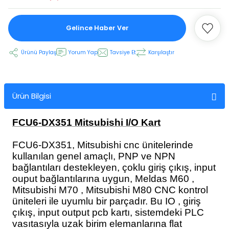
Gelince Haber Ver
 Ekran
Ürünü Paylaş
Yorum Yap
Tavsiye Et
Karşılaştır
an
vo Motor
otor
Ürün Bilgisi
 Panelleri
 Kart Yuvası
FCU6-DX351 Mitsubishi I/O Kart
oder Kablo
FCU6-DX351, Mitsubishi cnc ünitelerinde
kullanılan genel amaçlı, PNP ve NPN
t Yuvası
arkı
bağlantıları destekleyen, çoklu giriş çıkış, input
ouput bağlantılarına uygun, Meldas M60 ,
 Kablo
ik Kablo
Mitsubishi M70 , Mitsubishi M80 CNC kontrol
üniteleri ile uyumlu bir parçadır. Bu IO , giriş
çıkış, input output pcb kartı, sistemdeki PLC
ablosu
C Tuş Membranı
vasıtasıyla uzak birim elemanlarına flat