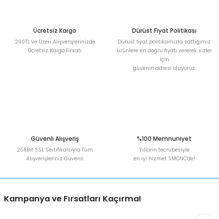
Ürün fiyatı diğer sitelerden daha pahalı.
Bu ürüne benzer farklı alternatifler olmalı.
Ücretsiz Kargo
Dürüst Fiyat Politikası
200TL ve Üzeri Alışverişlerinizde
Dürüst fiyat politikamızla sattığımız
Ücretsiz Kargo Fırsatı
ürünlere en doğru fiyatı vererek sizler
için
güvenin adresi oluyoruz.
Gönder
Güvenli Alışveriş
%100 Memnuniyet
256Bit SSL Sertifikalsıyla Tüm
Yılların tecrübesiyle
Alışverişleriniz Güvenli
en iyi hizmet SMCNC'de!
Kampanya ve Fırsatları Kaçırma!