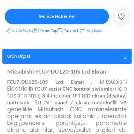
Gelince Haber Ver
 Ekran
Ürünü Paylaş
Yorum Yap
Tavsiye Et
Karşılaştır
an
vo Motor
otor
Ürün Bilgisi
 Panelleri
 Kart Yuvası
Mitsubishi FCU7-DU120-10S Lcd Ekran
oder Kablo
, Mitsubishi
FCU7-DU120-10S Lcd Ekran
Electric’in
için
FCU7 serisi CNC kontrol sistemleri
tasarlanmış
t Yuvası
arkı
8.4 inç color TFT LCD ekran (display)
. Bu bir
dir ve
ünitesidir
panel / ekran modülü
genellikle Mitsubishi CNC makinelerinde
 Kablo
ik Kablo
operatör ekranı olarak kullanılır , operatör
bilgi/pencere görüntüsü, parametre
ablosu
C Tuş Membranı
ekranı, alarmlar, servo/palet bilgileri vb.