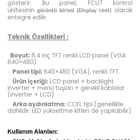
gösterir. Bu panel, FCU7 kontrol
blo
ndle PLG Encoder
ünitesinin
olarak
görüntü birimi (Display Unit)
entegre edilir.
blosu
Teknik Özellikleri :
Kablosu
Boyut:
8.4 inç TFT renkli LCD panel (VGA
·
640×480).
ş Membranı
Panel tipi:
640×480 (VGA), renkli TFT.
·
Ürün içeriği:
LCD panel + backlight
·
inverter + menü tuşları + gerekli kablolar
(inverter + LCD).
Arka aydınlatma:
CCFL tipi (genellikle
·
dahildir; LED yükseltme kitleri de yapılabilir).
Kullanım Alanları: