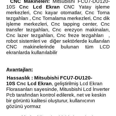
·
CNC Makineleri:
Mitsubishi FCU7-DU120-
10S
Cnc
Lcd Ekran
CNC Yatay işleme
merkezleri, Cnc kayar otomatlar, Cnc Torna
tezgahları , Cnc Tornalama merkezleri, Cnc dik
işleme merkezleri, Cnc tapping center, Cnc
transfer tezgahları, Cnc erezyon makinaları,
Cnc lazer tezgahları, Cnc freze tezgahları ,
robot sistemleri ve diğer sektörlerde kullanılan
CNC makinelerinde bulunan tüm LCD
ekranlarda kullanılabilir
Avantajları:
·
Hassaslık :
Mitsubishi FCU7-DU120-
10S
Cnc
Lcd Ekran
, geliştirilmiş Lcd Ekran
Florasanları sayesinde, Mitusbishi Lcd İnverter
Pcb tarafından kontrol edilerek, net ve keskin
bir görüntü kalitesi oluşturur, kullanıcının
gözünü yormaz