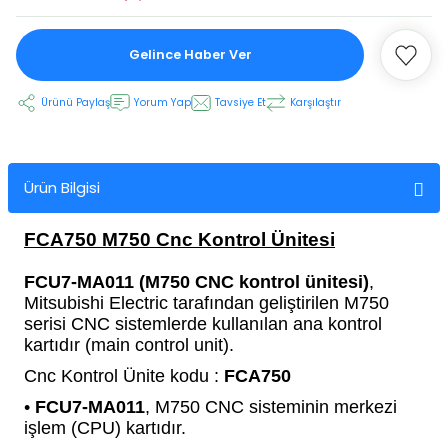
Gelince Haber Ver
 Ekran
Ürünü Paylaş
Yorum Yap
Tavsiye Et
Karşılaştır
an
vo Motor
otor
Ürün Bilgisi
 Panelleri
 Kart Yuvası
FCA750 M750 Cnc Kontrol Ünitesi
oder Kablo
FCU7-MA011 (M750 CNC kontrol ünitesi)
,
Mitsubishi Electric tarafından geliştirilen M750
t Yuvası
arkı
serisi CNC sistemlerde kullanılan ana kontrol
kartıdır (main control unit).
 Kablo
ik Kablo
Cnc Kontrol Ünite kodu :
FCA750
•
FCU7-MA011
, M750 CNC sisteminin merkezi
ablosu
C Tuş Membranı
işlem (CPU) kartıdır.