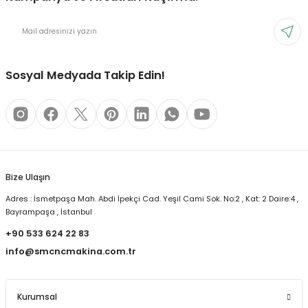
Sosyal Medyada Takip Edin!
Bize Ulaşın
Adres : İsmetpaşa Mah. Abdi İpekçi Cad. Yeşil Cami Sok. No:2 , Kat: 2 Daire:4 ,
Bayrampaşa , İstanbul
+90 533 624 22 83
info@smcncmakina.com.tr
Kurumsal