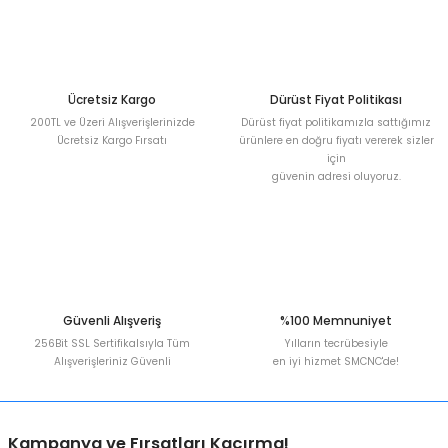
Deneyimini Paylaş
Ürün bilgilerinde hatalar bulunuyor.
Ürün fiyatı diğer sitelerden daha pahalı.
Bu ürüne benzer farklı alternatifler olmalı.
Ücretsiz Kargo
Dürüst Fiyat Politikası
200TL ve Üzeri Alışverişlerinizde
Dürüst fiyat politikamızla sattığımız
Ücretsiz Kargo Fırsatı
ürünlere en doğru fiyatı vererek sizler
için
güvenin adresi oluyoruz.
Gönder
Güvenli Alışveriş
%100 Memnuniyet
256Bit SSL Sertifikalsıyla Tüm
Yılların tecrübesiyle
Alışverişleriniz Güvenli
en iyi hizmet SMCNC'de!
Kampanya ve Fırsatları Kaçırma!