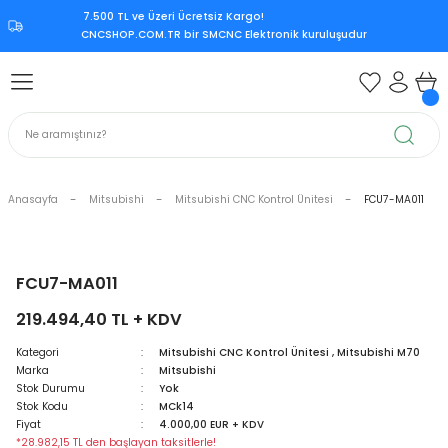
7.500 TL ve Üzeri Ücretsiz Kargo!‎
Geri Dön
Geri Dön
Geri Dön
Geri Dön
CNCSHOP.COM.TR ‎bir SMCNC Elektronik kuruluşudur
 Aksesuar
ksesuar
Mitsubishi CNC Kontrol Ünite
rol Ünitesi
 Kontrol Ünitesi
iri
Citizen CNC Kontrol Ünitesi
kart
Mazak CNC Kontrol Ünitesi
Anasayfa
Mitsubishi
Mitsubishi CNC Kontrol Ünitesi
FCU7-MA011
ürücü
vo Sürücü
r
Mitsubishi M70
 Sürücü
ndle Sürücü
si
Mitsubishi M80
FCU7-MA011
219.494,40 TL + KDV
upply
er Supply
Mitsubishi Meldas M500
Kategori
Mitsubishi CNC Kontrol Ünitesi
,
Mitsubishi M70
Marka
Mitsubishi
oder
Mitsubishi Meldas M60
Stok Durumu
Yok
Stok Kodu
MCk14
 Encoder
Kart
ri
Mori Seiki CNC Kontrol Ünitesi
Fiyat
4.000,00 EUR + KDV
*28.982,15 TL den başlayan taksitlerle!