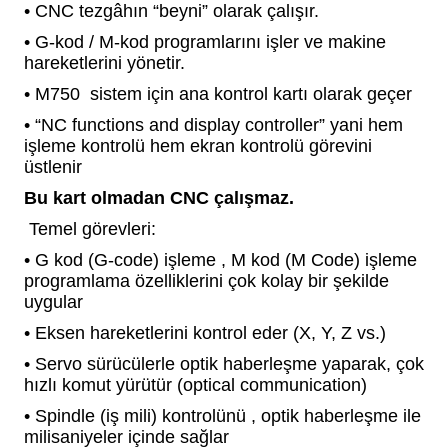
• CNC tezgâhın “beyni” olarak çalışır.
blo
ndle PLG Encoder
• G-kod / M-kod programlarını işler ve makine
hareketlerini yönetir.
blosu
• M750 sistem için ana kontrol kartı olarak geçer
Kablosu
• “NC functions and display controller” yani hem
işleme kontrolü hem ekran kontrolü görevini
üstlenir
Bu kart olmadan CNC çalışmaz.
ş Membranı
Temel görevleri:
• G kod (G-code) işleme , M kod (M Code) işleme
programlama özelliklerini çok kolay bir şekilde
uygular
• Eksen hareketlerini kontrol eder (X, Y, Z vs.)
• Servo sürücülerle optik haberleşme yaparak, çok
hızlı komut yürütür (optical communication)
• Spindle (iş mili) kontrolünü , optik haberleşme ile
milisaniyeler içinde sağlar