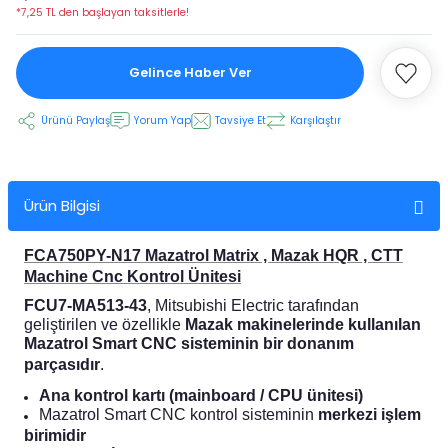
*7,25 TL den başlayan taksitlerle!
 Ekran
Gelince Haber Ver
an
vo Motor
Ürünü Paylaş
Yorum Yap
Tavsiye Et
Karşılaştır
otor
Ürün Bilgisi
 Panelleri
 Kart Yuvası
FCA750PY-N17 Mazatrol Matrix , Mazak HQR , CTT
oder Kablo
Machine Cnc Kontrol Ünitesi
FCU7-MA513-43
, Mitsubishi Electric tarafından
t Yuvası
arkı
geliştirilen ve özellikle
Mazak makinelerinde kullanılan
Mazatrol Smart CNC sisteminin bir donanım
parçasıdır
.
 Kablo
ik Kablo
Ana kontrol kartı (mainboard / CPU ünitesi)
Mazatrol Smart CNC kontrol sisteminin
merkezi işlem
ablosu
C Tuş Membranı
birimidir