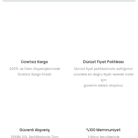
kullanarak tarafımıza iletebilirsiniz.
Görüş ve önerileriniz için teşekkür ederiz.
Sitemize ilk yorumu siz yapın!
Ürün resmi kalitesiz, bozuk veya görüntülenemiyor.
Ürün açıklamasında eksik bilgiler bulunuyor.
Deneyimini Paylaş
Ürün bilgilerinde hatalar bulunuyor.
Ürün fiyatı diğer sitelerden daha pahalı.
Bu ürüne benzer farklı alternatifler olmalı.
Ücretsiz Kargo
Dürüst Fiyat Politikası
200TL ve Üzeri Alışverişlerinizde
Dürüst fiyat politikamızla sattığımız
Ücretsiz Kargo Fırsatı
ürünlere en doğru fiyatı vererek sizler
için
güvenin adresi oluyoruz.
Gönder
Güvenli Alışveriş
%100 Memnuniyet
256Bit SSL Sertifikalsıyla Tüm
Yılların tecrübesiyle