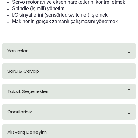
Servo motorları ve eksen hareketlerini kontrol etmek
Spindle (iş mili) yönetimi
I/O sinyallerini (sensörler, switchler) işlemek
Makinenin gerçek zamanlı çalışmasını yönetmek
Yorumlar
Soru & Cevap
Bu ürüne ilk yorumu siz yapın!
Taksit Seçenekleri
Yorum Yaz
Ürün hakkında henüz soru sorulmamış.
Önerileriniz
Soru Sor
Bu ürünün fiyat bilgisi, resim, ürün açıklamalarında ve diğer
Alışveriş Deneyimi
konularda yetersiz gördüğünüz noktaları öneri formunu