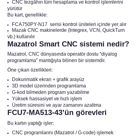
CNC tezgâhın tüm hesaplama ve kontrol işlemlerini
blo
ndle PLG Encoder
yürütür
Bu kart, genellikle:
blosu
FCA750PY-N17 serisi kontrol üniteleri içinde yer alır
Mazak CNC makinelerde (Integrex, VCN, QuickTurn
Kablosu
vb.) kullanılır
Mazatrol Smart CNC sistemi nedir?
Mazatrol, CNC dünyasında operatör dostu “diyalog
programlama” mantığıyla bilinen bir sistemdir.
ş Membranı
Öne çıkan özellikleri:
Dokunmatik ekran + grafik arayüz
3D model üzerinden programlama
G-kod bilmeden program yazabilme
Yüksek hassasiyet ve hızlı işlem
Üretim süresini ve ayar zamanını azaltma
FCU7-MA513-43’ün görevleri
Bu kartın yaptığı işler:
CNC programlarını (Mazatrol / G-code) işlemek