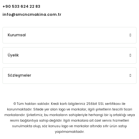
+90 533 624 22 83
info@smcncmakina.com.tr
Kurumsal
Üyelik
Sözleşmeler
© Tüm hakları saklıdır. Kredi kartı bilgileriniz 256bit SSL sertifikası ile
korunmaktadır. Sitede yer alan logo ve markalar, ilgili şirketlerin tescilli ticari
markalarıdır. Şirketimiz, bu markaların sahipleriyle herhangi bir iş ortaklığı veya
resmi bağlantıya sahip değildir. İlgili markalara ait özel servis hizmetleri
sunulmakta olup, söz konusu logo ve markalar altında sıfır ürün satışı
yapılmamaktadır.