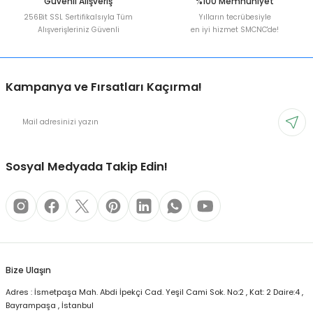
Güvenli Alışveriş
%100 Memnuniyet
256Bit SSL Sertifikalsıyla Tüm
Yılların tecrübesiyle
Alışverişleriniz Güvenli
en iyi hizmet SMCNC'de!
Kampanya ve Fırsatları Kaçırma!
Sosyal Medyada Takip Edin!
Bize Ulaşın
Adres : İsmetpaşa Mah. Abdi İpekçi Cad. Yeşil Cami Sok. No:2 , Kat: 2 Daire:4 ,
Bayrampaşa , İstanbul