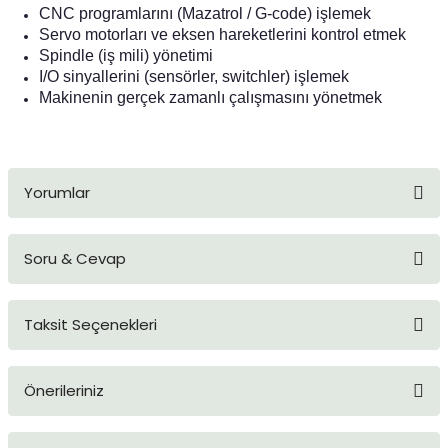
CNC programlarını (Mazatrol / G-code) işlemek
Servo motorları ve eksen hareketlerini kontrol etmek
Spindle (iş mili) yönetimi
I/O sinyallerini (sensörler, switchler) işlemek
Makinenin gerçek zamanlı çalışmasını yönetmek
Yorumlar
Soru & Cevap
Bu ürüne ilk yorumu siz yapın!
Taksit Seçenekleri
Yorum Yaz
Ürün hakkında henüz soru sorulmamış.
Önerileriniz
Soru Sor
Bu ürünün fiyat bilgisi, resim, ürün açıklamalarında ve diğer