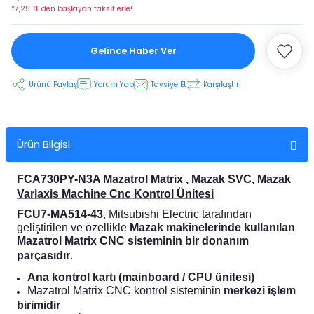
*7,25 TL den başlayan taksitlerle!
 Ekran
Gelince Haber Ver
an
vo Motor
Ürünü Paylaş
Yorum Yap
Tavsiye Et
Karşılaştır
otor
Ürün Bilgisi
 Panelleri
 Kart Yuvası
FCA730PY-N3A Mazatrol Matrix , Mazak SVC, Mazak
oder Kablo
Variaxis Machine Cnc Kontrol Ünitesi
FCU7-MA514-43
, Mitsubishi Electric tarafından
t Yuvası
arkı
geliştirilen ve özellikle
Mazak makinelerinde kullanılan
Mazatrol Matrix CNC sisteminin bir donanım
parçasıdır
.
 Kablo
ik Kablo
Ana kontrol kartı (mainboard / CPU ünitesi)
Mazatrol Matrix CNC kontrol sisteminin
merkezi işlem
ablosu
C Tuş Membranı
birimidir