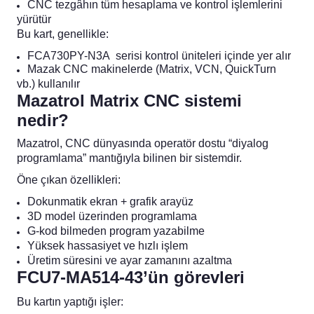
CNC tezgâhın tüm hesaplama ve kontrol işlemlerini
blo
ndle PLG Encoder
yürütür
Bu kart, genellikle:
blosu
FCA730PY-N3A serisi kontrol üniteleri içinde yer alır
Mazak CNC makinelerde (Matrix, VCN, QuickTurn
Kablosu
vb.) kullanılır
Mazatrol Matrix CNC sistemi
nedir?
Mazatrol, CNC dünyasında operatör dostu “diyalog
ş Membranı
programlama” mantığıyla bilinen bir sistemdir.
Öne çıkan özellikleri:
Dokunmatik ekran + grafik arayüz
3D model üzerinden programlama
G-kod bilmeden program yazabilme
Yüksek hassasiyet ve hızlı işlem
Üretim süresini ve ayar zamanını azaltma
FCU7-MA514-43’ün görevleri
Bu kartın yaptığı işler: