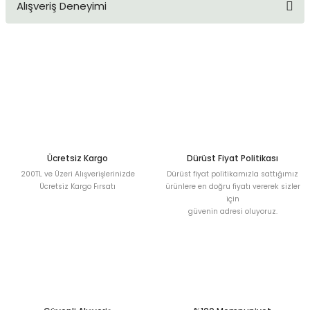
Alışveriş Deneyimi
konularda yetersiz gördüğünüz noktaları öneri formunu
kullanarak tarafımıza iletebilirsiniz.
Görüş ve önerileriniz için teşekkür ederiz.
Sitemize ilk yorumu siz yapın!
Ürün resmi kalitesiz, bozuk veya görüntülenemiyor.
Ürün açıklamasında eksik bilgiler bulunuyor.
Deneyimini Paylaş
Ürün bilgilerinde hatalar bulunuyor.
Ürün fiyatı diğer sitelerden daha pahalı.
Bu ürüne benzer farklı alternatifler olmalı.
Ücretsiz Kargo
Dürüst Fiyat Politikası
200TL ve Üzeri Alışverişlerinizde
Dürüst fiyat politikamızla sattığımız
Ücretsiz Kargo Fırsatı
ürünlere en doğru fiyatı vererek sizler
için
güvenin adresi oluyoruz.
Gönder