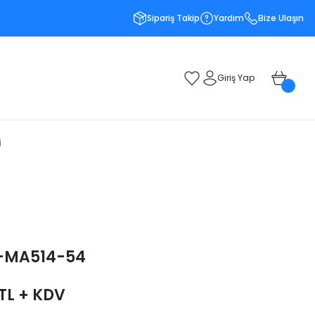
Sipariş Takip
Yardım
Bize Ulaşın
Giriş Yap
i
-MA514-54
 TL + KDV