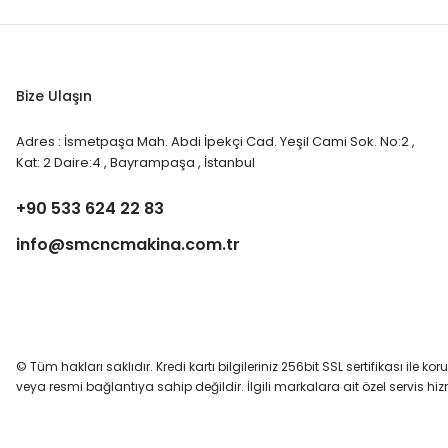
Bize Ulaşın
Adres : İsmetpaşa Mah. Abdi İpekçi Cad. Yeşil Cami Sok. No:2 ,
Kat: 2 Daire:4 , Bayrampaşa , İstanbul
+90 533 624 22 83
info@smcncmakina.com.tr
© Tüm hakları saklıdır. Kredi kartı bilgileriniz 256bit SSL sertifikası ile ko
veya resmi bağlantıya sahip değildir. İlgili markalara ait özel servis h