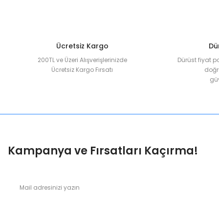
Ürün fiyatı diğer sitelerden daha pahalı.
Bu ürüne benzer farklı alternatifler olmalı.
Ücretsiz Kargo
Dür
200TL ve Üzeri Alışverişlerinizde
Dürüst fiyat p
Ücretsiz Kargo Fırsatı
doğru
güv
Kampanya ve Fırsatları Kaçırma!