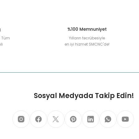
ş
%100 Memnuniyet
la Tüm
Yılların tecrübesiyle
li
en iyi hizmet SMCNC'de!
Sosyal Medyada Takip Edin!