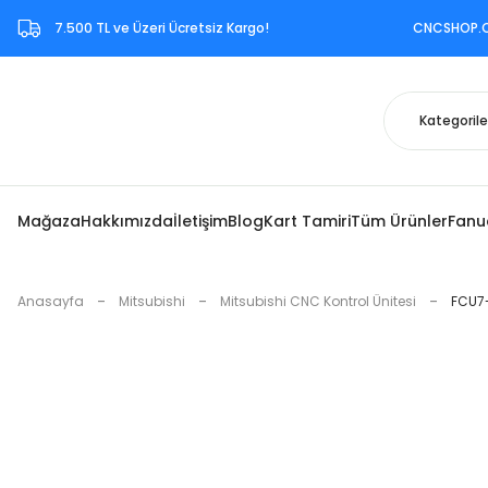
7.500 TL ve Üzeri Ücretsiz Kargo!‎ CNCSHOP.COM.TR ‎b
Mağaza
Hakkımızda
İletişim
Blog
Kart Tamiri
Tüm Ürünler
Fanu
Anasayfa
Mitsubishi
Mitsubishi CNC Kontrol Ünitesi
FCU7