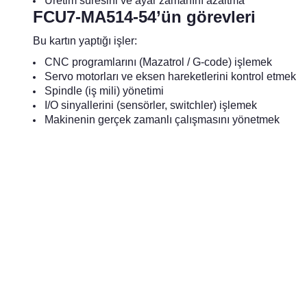
Üretim süresini ve ayar zamanını azaltma
FCU7-MA514-54’ün görevleri
Bu kartın yaptığı işler:
CNC programlarını (Mazatrol / G-code) işlemek
Servo motorları ve eksen hareketlerini kontrol etmek
Spindle (iş mili) yönetimi
I/O sinyallerini (sensörler, switchler) işlemek
Makinenin gerçek zamanlı çalışmasını yönetmek
Bu ürünün fiyat bilgisi, resim, ürün açıklamalarında ve diğer k
Görüş ve önerileriniz için teşekkür ederiz.
Ürün resmi kalitesiz, bozuk veya görüntülenemiyor.
Ürün açıklamasında eksik bilgiler bulunuyor.
Ürün bilgilerinde hatalar bulunuyor.