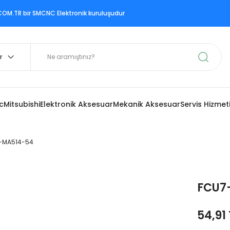
ir SMCNC Elektronik kuruluşudur
c
Mitsubishi
Elektronik Aksesuar
Mekanik Aksesuar
Servis Hizmet
-MA514-54
FCU7
54,91