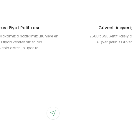
üst Fiyat Politikası
Güvenli Alışveri
olitikamızla sattığımız ürünlere en
256Bit SSL Sertifikalsıy
 fiyatı vererek sizler için
Alışverişleriniz Güven
enin adresi oluyoruz.
Gönder