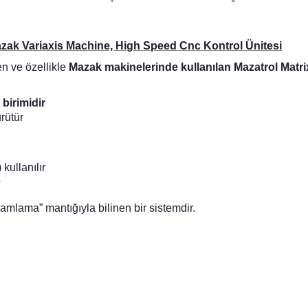
ak Variaxis Machine, High Speed Cnc Kontrol Ünitesi
len ve özellikle
Mazak makinelerinde kullanılan Mazatrol Matr
birimidir
rütür
ullanılır
?
mlama” mantığıyla bilinen bir sistemdir.