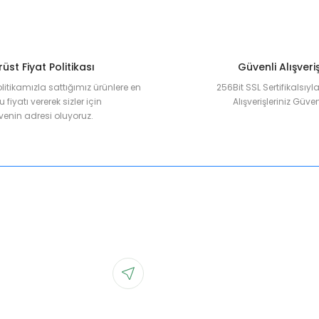
üst Fiyat Politikası
Güvenli Alışveri
olitikamızla sattığımız ürünlere en
256Bit SSL Sertifikalsıy
 fiyatı vererek sizler için
Alışverişleriniz Güven
enin adresi oluyoruz.
Gönder