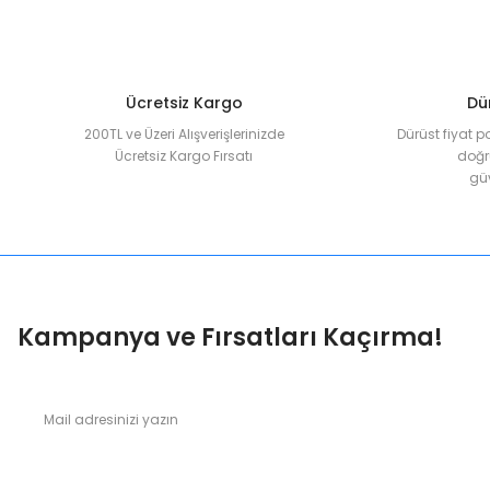
Ürün fiyatı diğer sitelerden daha pahalı.
Bu ürüne benzer farklı alternatifler olmalı.
Ücretsiz Kargo
Dür
200TL ve Üzeri Alışverişlerinizde
Dürüst fiyat p
Ücretsiz Kargo Fırsatı
doğru
güv
Kampanya ve Fırsatları Kaçırma!