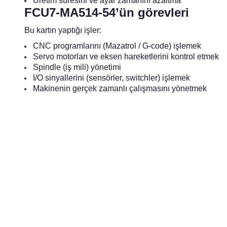
Üretim süresini ve ayar zamanını azaltma
FCU7-MA514-54’ün görevleri
Bu kartın yaptığı işler:
CNC programlarını (Mazatrol / G-code) işlemek
Servo motorları ve eksen hareketlerini kontrol etmek
Spindle (iş mili) yönetimi
I/O sinyallerini (sensörler, switchler) işlemek
Makinenin gerçek zamanlı çalışmasını yönetmek
Bu ürünün fiyat bilgisi, resim, ürün açıklamalarında ve diğer k
Görüş ve önerileriniz için teşekkür ederiz.
Ürün resmi kalitesiz, bozuk veya görüntülenemiyor.
Ürün açıklamasında eksik bilgiler bulunuyor.
Ürün bilgilerinde hatalar bulunuyor.