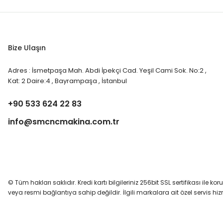
Bize Ulaşın
Adres : İsmetpaşa Mah. Abdi İpekçi Cad. Yeşil Cami Sok. No:2 ,
Kat: 2 Daire:4 , Bayrampaşa , İstanbul
+90 533 624 22 83
info@smcncmakina.com.tr
© Tüm hakları saklıdır. Kredi kartı bilgileriniz 256bit SSL sertifikası ile ko
veya resmi bağlantıya sahip değildir. İlgili markalara ait özel servis h