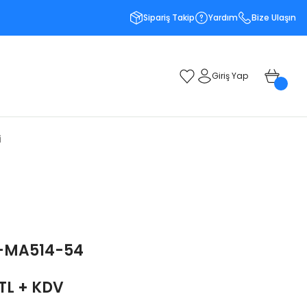
Sipariş Takip
Yardım
Bize Ulaşın
Giriş Yap
i
-MA514-54
 TL + KDV