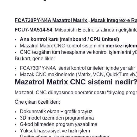
FCA730PY-N4A Mazatrol Matrix , Mazak Integrex-e R
FCU7-MA514-54
, Mitsubishi Electric tarafından geliştiri
Ana kontrol kartı (mainboard / CPU ünitesi)
Mazatrol Matrix CNC kontrol sisteminin
merkezi işlem 
CNC tezgâhın tüm hesaplama ve kontrol işlemlerini yü
Bu kart, genellikle:
FCA730PY-N4A serisi kontrol üniteleri içinde yer alır
Mazak CNC makinelerde (Matrix, VCN, QuickTurn vb.) k
Mazatrol Matrix CNC sistemi nedir
Mazatrol, CNC dünyasında operatör dostu “diyalog progra
Öne çıkan özellikleri:
Dokunmatik ekran + grafik arayüz
3D model üzerinden programlama
G-kod bilmeden program yazabilme
Yüksek hassasiyet ve hızlı işlem