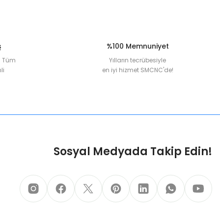
ş
%100 Memnuniyet
la Tüm
Yılların tecrübesiyle
li
en iyi hizmet SMCNC'de!
Sosyal Medyada Takip Edin!