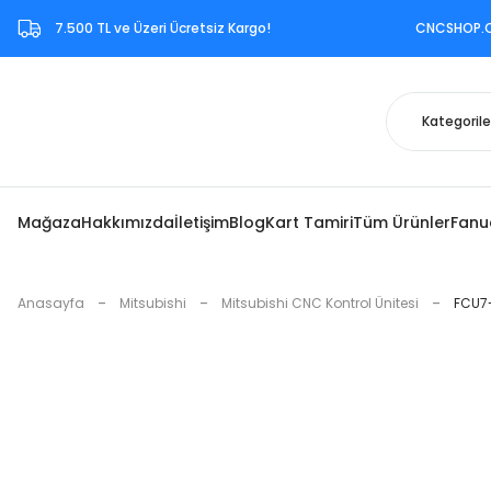
7.500 TL ve Üzeri Ücretsiz Kargo!‎ CNCSHOP.COM.TR ‎b
Mağaza
Hakkımızda
İletişim
Blog
Kart Tamiri
Tüm Ürünler
Fanu
Anasayfa
Mitsubishi
Mitsubishi CNC Kontrol Ünitesi
FCU7