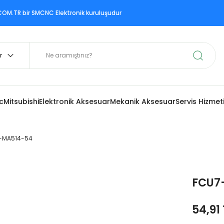
ir SMCNC Elektronik kuruluşudur
c
Mitsubishi
Elektronik Aksesuar
Mekanik Aksesuar
Servis Hizmet
-MA514-54
FCU7
54,91