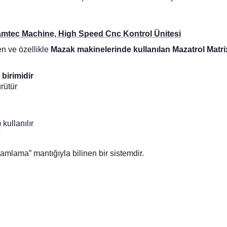
amtec Machine, High Speed Cnc Kontrol Ünitesi
len ve özellikle
Mazak makinelerinde kullanılan Mazatrol Matr
birimidir
rütür
ullanılır
?
mlama” mantığıyla bilinen bir sistemdir.