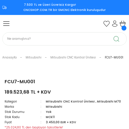
7.500 TL ve Üzeri Ücretsiz Kargo!‎
Geri Dön
Geri Dön
Geri Dön
Geri Dön
CNCSHOP.COM.TR ‎bir SMCNC Elektronik kuruluşudur
 Aksesuar
ksesuar
Mitsubishi CNC Kontrol Ünite
rol Ünitesi
 Kontrol Ünitesi
iri
Citizen CNC Kontrol Ünitesi
kart
Mazak CNC Kontrol Ünitesi
Anasayfa
Mitsubishi
Mitsubishi CNC Kontrol Ünitesi
FCU7-MU001
ürücü
vo Sürücü
r
Mitsubishi M70
 Sürücü
ndle Sürücü
si
Mitsubishi M80
FCU7-MU001
189.523,68 TL + KDV
upply
er Supply
Mitsubishi Meldas M500
Kategori
Mitsubishi CNC Kontrol Ünitesi
,
Mitsubishi M70
Marka
Mitsubishi
oder
Mitsubishi Meldas M60
Stok Durumu
Yok
Stok Kodu
MCk11
 Encoder
Kart
ri
Mori Seiki CNC Kontrol Ünitesi
Fiyat
3.450,00 EUR + KDV
*25.024,80 TL den başlayan taksitlerle!