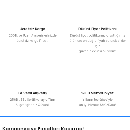
Deneyimini Paylaş
Ürün bilgilerinde hatalar bulunuyor.
Ürün fiyatı diğer sitelerden daha pahalı.
Bu ürüne benzer farklı alternatifler olmalı.
Ücretsiz Kargo
Dürüst Fiyat Politikası
200TL ve Üzeri Alışverişlerinizde
Dürüst fiyat politikamızla sattığımız
Ücretsiz Kargo Fırsatı
ürünlere en doğru fiyatı vererek sizler
için
güvenin adresi oluyoruz.
Gönder
Güvenli Alışveriş
%100 Memnuniyet
256Bit SSL Sertifikalsıyla Tüm
Yılların tecrübesiyle
Alışverişleriniz Güvenli
en iyi hizmet SMCNC'de!
Kampanya ve Fırsatları Kaçırma!