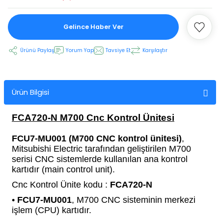
Gelince Haber Ver
 Ekran
Ürünü Paylaş
Yorum Yap
Tavsiye Et
Karşılaştır
an
vo Motor
otor
Ürün Bilgisi
 Panelleri
 Kart Yuvası
FCA720-N M700 Cnc Kontrol Ünitesi
oder Kablo
FCU7-MU001 (M700 CNC kontrol ünitesi)
,
Mitsubishi Electric tarafından geliştirilen M700
t Yuvası
arkı
serisi CNC sistemlerde kullanılan ana kontrol
kartıdır (main control unit).
 Kablo
ik Kablo
Cnc Kontrol Ünite kodu :
FCA720-N
•
FCU7-MU001
, M700 CNC sisteminin merkezi
ablosu
C Tuş Membranı
işlem (CPU) kartıdır.