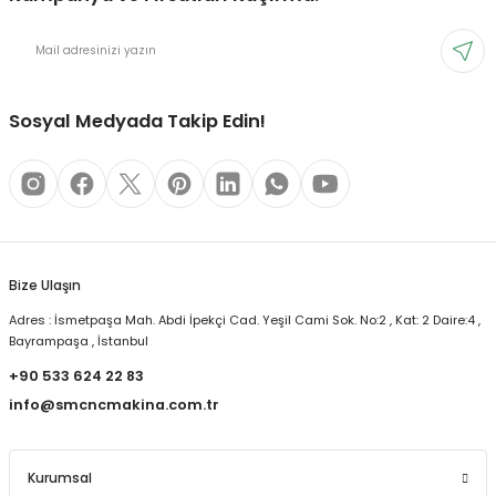
Sosyal Medyada Takip Edin!
Bize Ulaşın
Adres : İsmetpaşa Mah. Abdi İpekçi Cad. Yeşil Cami Sok. No:2 , Kat: 2 Daire:4 ,
Bayrampaşa , İstanbul
+90 533 624 22 83
info@smcncmakina.com.tr
Kurumsal