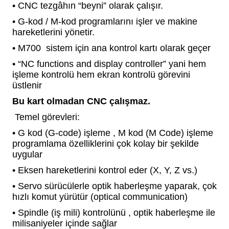
• CNC tezgâhın “beyni” olarak çalışır.
blo
ndle PLG Encoder
• G-kod / M-kod programlarını işler ve makine
hareketlerini yönetir.
blosu
• M700 sistem için ana kontrol kartı olarak geçer
Kablosu
• “NC functions and display controller” yani hem
işleme kontrolü hem ekran kontrolü görevini
üstlenir
Bu kart olmadan CNC çalışmaz.
ş Membranı
Temel görevleri:
• G kod (G-code) işleme , M kod (M Code) işleme
programlama özelliklerini çok kolay bir şekilde
uygular
• Eksen hareketlerini kontrol eder (X, Y, Z vs.)
• Servo sürücülerle optik haberleşme yaparak, çok
hızlı komut yürütür (optical communication)
• Spindle (iş mili) kontrolünü , optik haberleşme ile
milisaniyeler içinde sağlar