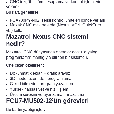
CNC tezgâhın tüm hesaplama ve kontrol işlemlerini
blo
ndle PLG Encoder
yürütür
Bu kart, genellikle:
blosu
FCA730PY-N02 serisi kontrol üniteleri içinde yer alır
Mazak CNC makinelerde (Nexus, VCN, QuickTurn
Kablosu
vb.) kullanılır
Mazatrol Nexus CNC sistemi
nedir?
Mazatrol, CNC dünyasında operatör dostu “diyalog
ş Membranı
programlama” mantığıyla bilinen bir sistemdir.
Öne çıkan özellikleri:
Dokunmatik ekran + grafik arayüz
3D model üzerinden programlama
G-kod bilmeden program yazabilme
Yüksek hassasiyet ve hızlı işlem
Üretim süresini ve ayar zamanını azaltma
FCU7-MU502-12’ün görevleri
Bu kartın yaptığı işler: