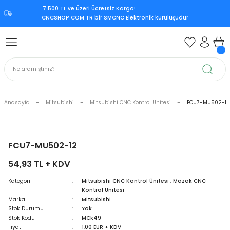
7.500 TL ve Üzeri Ücretsiz Kargo!‎
Geri Dön
Geri Dön
Geri Dön
Geri Dön
CNCSHOP.COM.TR ‎bir SMCNC Elektronik kuruluşudur
 Aksesuar
ksesuar
Mitsubishi CNC Kontrol Ünite
rol Ünitesi
 Kontrol Ünitesi
iri
Citizen CNC Kontrol Ünitesi
kart
Mazak CNC Kontrol Ünitesi
Anasayfa
Mitsubishi
Mitsubishi CNC Kontrol Ünitesi
FCU7-MU502-12
ürücü
vo Sürücü
r
Mitsubishi M70
 Sürücü
ndle Sürücü
si
Mitsubishi M80
FCU7-MU502-12
54,93 TL + KDV
upply
er Supply
Mitsubishi Meldas M500
Kategori
Mitsubishi CNC Kontrol Ünitesi
,
Mazak CNC
Kontrol Ünitesi
oder
Mitsubishi Meldas M60
Marka
Mitsubishi
Stok Durumu
Yok
 Encoder
Kart
ri
Mori Seiki CNC Kontrol Ünitesi
Stok Kodu
MCk49
Fiyat
1,00 EUR + KDV