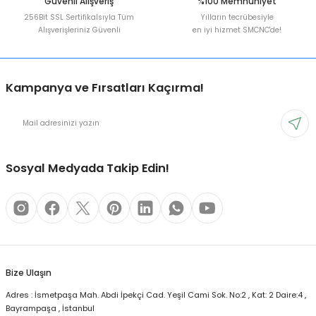
Güvenli Alışveriş
%100 Memnuniyet
256Bit SSL Sertifikalsıyla Tüm
Yılların tecrübesiyle
Alışverişleriniz Güvenli
en iyi hizmet SMCNC'de!
Kampanya ve Fırsatları Kaçırma!
Sosyal Medyada Takip Edin!
Bize Ulaşın
Adres : İsmetpaşa Mah. Abdi İpekçi Cad. Yeşil Cami Sok. No:2 , Kat: 2 Daire:4 ,
Bayrampaşa , İstanbul