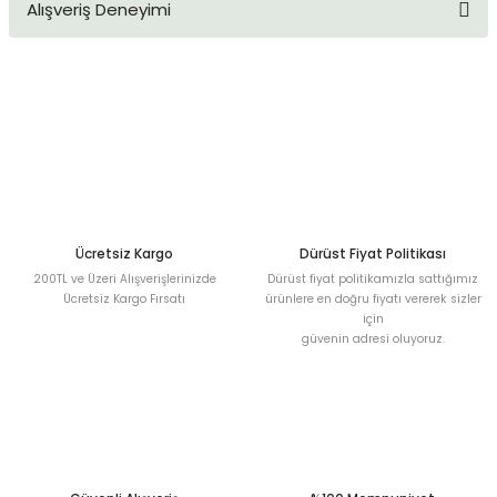
Alışveriş Deneyimi
konularda yetersiz gördüğünüz noktaları öneri formunu
kullanarak tarafımıza iletebilirsiniz.
Görüş ve önerileriniz için teşekkür ederiz.
Sitemize ilk yorumu siz yapın!
Ürün resmi kalitesiz, bozuk veya görüntülenemiyor.
Ürün açıklamasında eksik bilgiler bulunuyor.
Deneyimini Paylaş
Ürün bilgilerinde hatalar bulunuyor.
Ürün fiyatı diğer sitelerden daha pahalı.
Bu ürüne benzer farklı alternatifler olmalı.
Ücretsiz Kargo
Dürüst Fiyat Politikası
200TL ve Üzeri Alışverişlerinizde
Dürüst fiyat politikamızla sattığımız
Ücretsiz Kargo Fırsatı
ürünlere en doğru fiyatı vererek sizler
için
güvenin adresi oluyoruz.
Gönder