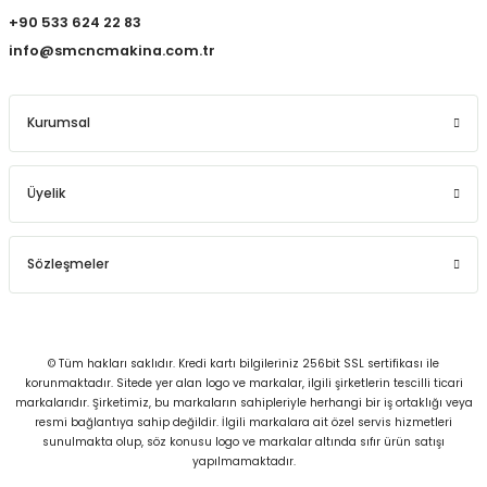
+90 533 624 22 83
info@smcncmakina.com.tr
Kurumsal
Üyelik
Sözleşmeler
© Tüm hakları saklıdır. Kredi kartı bilgileriniz 256bit SSL sertifikası ile
korunmaktadır. Sitede yer alan logo ve markalar, ilgili şirketlerin tescilli ticari
markalarıdır. Şirketimiz, bu markaların sahipleriyle herhangi bir iş ortaklığı veya
resmi bağlantıya sahip değildir. İlgili markalara ait özel servis hizmetleri
sunulmakta olup, söz konusu logo ve markalar altında sıfır ürün satışı
yapılmamaktadır.