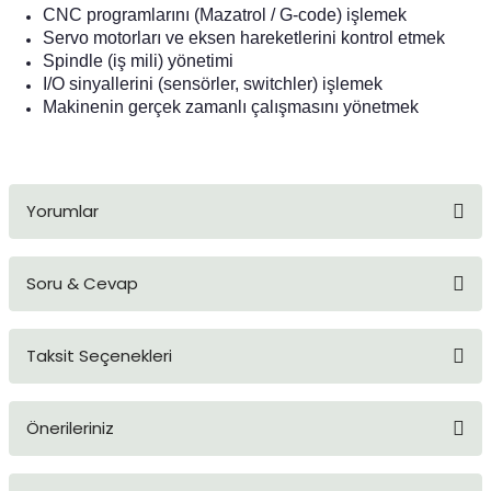
CNC programlarını (Mazatrol / G-code) işlemek
Servo motorları ve eksen hareketlerini kontrol etmek
Spindle (iş mili) yönetimi
I/O sinyallerini (sensörler, switchler) işlemek
Makinenin gerçek zamanlı çalışmasını yönetmek
Yorumlar
Soru & Cevap
Bu ürüne ilk yorumu siz yapın!
Taksit Seçenekleri
Yorum Yaz
Ürün hakkında henüz soru sorulmamış.
Önerileriniz
Soru Sor
Bu ürünün fiyat bilgisi, resim, ürün açıklamalarında ve diğer