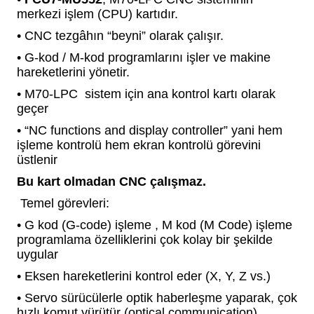
blo
ndle PLG Encoder
merkezi işlem (CPU) kartıdır.
• CNC tezgâhın “beyni” olarak çalışır.
blosu
• G-kod / M-kod programlarını işler ve makine
hareketlerini yönetir.
Kablosu
• M70-LPC sistem için ana kontrol kartı olarak
geçer
• “NC functions and display controller” yani hem
işleme kontrolü hem ekran kontrolü görevini
ş Membranı
üstlenir
Bu kart olmadan CNC çalışmaz.
Temel görevleri:
• G kod (G-code) işleme , M kod (M Code) işleme
programlama özelliklerini çok kolay bir şekilde
uygular
• Eksen hareketlerini kontrol eder (X, Y, Z vs.)
• Servo sürücülerle optik haberleşme yaparak, çok
hızlı komut yürütür (optical communication)