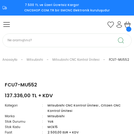
7.500 TL ve Üzeri Ücretsiz Kargo!‎
Geri Dön
Geri Dön
Geri Dön
Geri Dön
CNCSHOP.COM.TR ‎bir SMCNC Elektronik kuruluşudur
 Aksesuar
ksesuar
Mitsubishi CNC Kontrol Ünite
rol Ünitesi
 Kontrol Ünitesi
iri
Citizen CNC Kontrol Ünitesi
kart
Mazak CNC Kontrol Ünitesi
Anasayfa
Mitsubishi
Mitsubishi CNC Kontrol Ünitesi
FCU7-MU552
ürücü
vo Sürücü
r
Mitsubishi M70
 Sürücü
ndle Sürücü
si
Mitsubishi M80
FCU7-MU552
137.336,00 TL + KDV
upply
er Supply
Mitsubishi Meldas M500
Kategori
Mitsubishi CNC Kontrol Ünitesi
,
Citizen CNC
Kontrol Ünitesi
oder
Mitsubishi Meldas M60
Marka
Mitsubishi
Stok Durumu
Yok
 Encoder
Kart
ri
Mori Seiki CNC Kontrol Ünitesi
Stok Kodu
MCk15
Fiyat
2.500,00 EUR + KDV