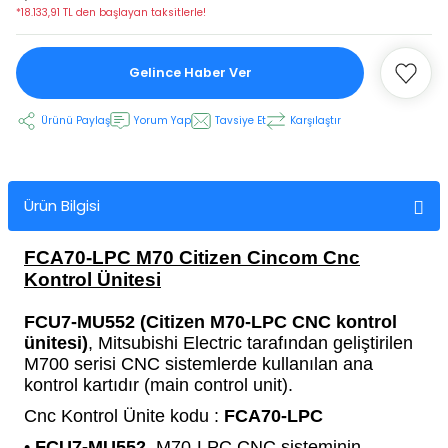
*18.133,91 TL den başlayan taksitlerle!
 Ekran
Gelince Haber Ver
an
vo Motor
Ürünü Paylaş
Yorum Yap
Tavsiye Et
Karşılaştır
otor
Ürün Bilgisi
 Panelleri
 Kart Yuvası
FCA70-LPC M70 Citizen Cincom Cnc
oder Kablo
Kontrol Ünitesi
t Yuvası
arkı
FCU7-MU552 (Citizen M70-LPC CNC kontrol
ünitesi)
, Mitsubishi Electric tarafından geliştirilen
M700 serisi CNC sistemlerde kullanılan ana
 Kablo
ik Kablo
kontrol kartıdır (main control unit).
Cnc Kontrol Ünite kodu :
FCA70-LPC
ablosu
C Tuş Membranı
•
FCU7-MU552
, M70-LPC CNC sisteminin