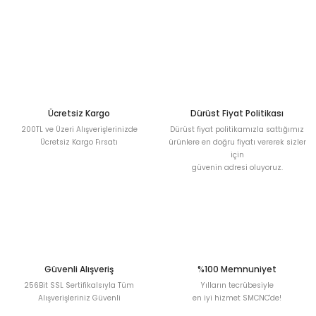
Sitemize ilk yorumu siz yapın!
Ürün resmi kalitesiz, bozuk veya görüntülenemiyor.
Ürün açıklamasında eksik bilgiler bulunuyor.
Deneyimini Paylaş
Ürün bilgilerinde hatalar bulunuyor.
Ürün fiyatı diğer sitelerden daha pahalı.
Bu ürüne benzer farklı alternatifler olmalı.
Ücretsiz Kargo
Dürüst Fiyat Politikası
200TL ve Üzeri Alışverişlerinizde
Dürüst fiyat politikamızla sattığımız
Ücretsiz Kargo Fırsatı
ürünlere en doğru fiyatı vererek sizler
için
güvenin adresi oluyoruz.
Gönder
Güvenli Alışveriş
%100 Memnuniyet
256Bit SSL Sertifikalsıyla Tüm
Yılların tecrübesiyle
Alışverişleriniz Güvenli
en iyi hizmet SMCNC'de!