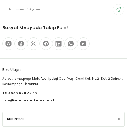
Sosyal Medyada Takip Edin!
Bize Ulaşın
Adres : İsmetpaşa Mah. Abdi İpekçi Cad. Yeşil Cami Sok. No:2 , Kat: 2 Daire:4 ,
Bayrampaşa , İstanbul
+90 533 624 22 83
info@smcncmakina.com.tr
Kurumsal