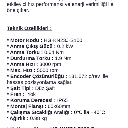
etkileyici hız performansı ve enerji verimliliği ile
blo
ndle PLG Encoder
öne çıkar.
blosu
Teknik Özellikleri :
Kablosu
* Motor Kodu :
HG-KN23J-S100
* Anma Çıkış Gücü :
0.2 kW
* Anma Torku :
0.64
Nm
* Durdurma Torku :
1.9
Nm
ş Membranı
* Anma Hızı :
3000 rpm
* Max. Hızı :
5
000 rpm
* Encoder Çözünürlüğü :
131.072 p/rev ile
hassas pozisyonlama sağlar.
* Şaft Tipi :
Düz Şaft
* Fren :
Yok
* Koruma Derecesi :
IP65
* Montaj Flanşı :
60x60mm
* Çalışma Sıcaklığı Aralığı :
0°C ila +40°C
Ağırlık :
0.98
kg
*