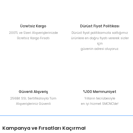
Deneyimini Paylaş
Ürün bilgilerinde hatalar bulunuyor.
Ürün fiyatı diğer sitelerden daha pahalı.
Bu ürüne benzer farklı alternatifler olmalı.
Ücretsiz Kargo
Dürüst Fiyat Politikası
200TL ve Üzeri Alışverişlerinizde
Dürüst fiyat politikamızla sattığımız
Ücretsiz Kargo Fırsatı
ürünlere en doğru fiyatı vererek sizler
için
güvenin adresi oluyoruz.
Gönder
Güvenli Alışveriş
%100 Memnuniyet
256Bit SSL Sertifikalsıyla Tüm
Yılların tecrübesiyle
Alışverişleriniz Güvenli
en iyi hizmet SMCNC'de!
Kampanya ve Fırsatları Kaçırma!