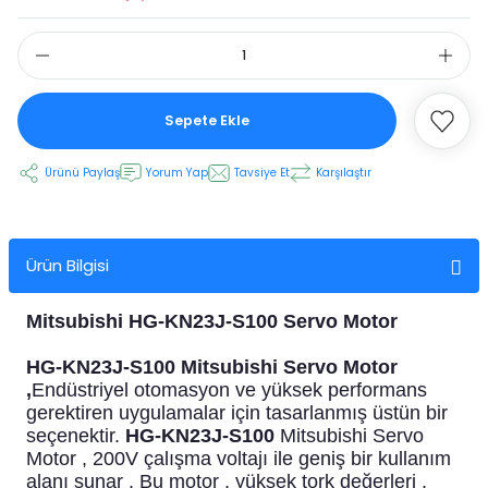
 Ekran
Sepete Ekle
an
vo Motor
Ürünü Paylaş
Yorum Yap
Tavsiye Et
Karşılaştır
otor
 Panelleri
 Kart Yuvası
Ürün Bilgisi
oder Kablo
Mitsubishi HG-KN23J-S100 Servo Motor
t Yuvası
arkı
HG-KN23J-S100 Mitsubishi Servo Motor
,
Endüstriyel otomasyon ve yüksek performans
 Kablo
ik Kablo
gerektiren uygulamalar için tasarlanmış üstün bir
seçenektir.
HG-KN23J-S100
Mitsubishi Servo
ablosu
C Tuş Membranı
Motor , 200V çalışma voltajı ile geniş bir kullanım
alanı sunar . Bu motor , yüksek tork değerleri ,