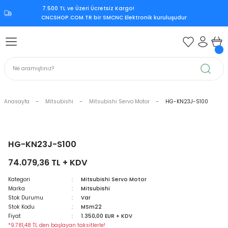
7.500 TL ve Üzeri Ücretsiz Kargo!‎
Geri Dön
Geri Dön
Geri Dön
Geri Dön
CNCSHOP.COM.TR ‎bir SMCNC Elektronik kuruluşudur
 Aksesuar
ksesuar
Mitsubishi CNC Kontrol Ünite
rol Ünitesi
 Kontrol Ünitesi
iri
Citizen CNC Kontrol Ünitesi
kart
Mazak CNC Kontrol Ünitesi
Anasayfa
Mitsubishi
Mitsubishi Servo Motor
HG-KN23J-S100
ürücü
vo Sürücü
r
Mitsubishi M70
 Sürücü
ndle Sürücü
si
Mitsubishi M80
HG-KN23J-S100
74.079,36 TL + KDV
upply
er Supply
Mitsubishi Meldas M500
Kategori
Mitsubishi Servo Motor
Marka
Mitsubishi
oder
Mitsubishi Meldas M60
Stok Durumu
Var
Stok Kodu
MSm22
 Encoder
Kart
ri
Mori Seiki CNC Kontrol Ünitesi
Fiyat
1.350,00 EUR + KDV
*9.781,48 TL den başlayan taksitlerle!