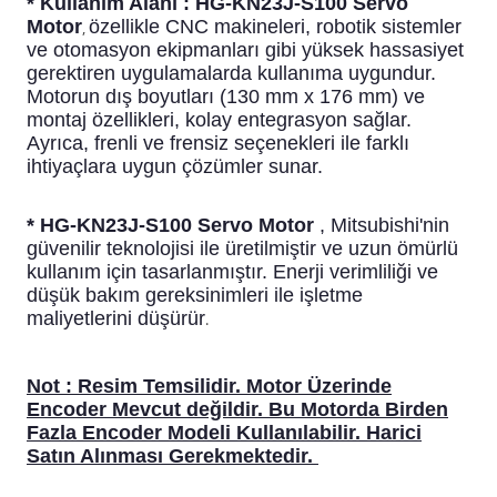
* Kullanım Alanı : HG-KN23J-S100 Servo
Motor
özellikle CNC makineleri, robotik sistemler
,
ve otomasyon ekipmanları gibi yüksek hassasiyet
gerektiren uygulamalarda kullanıma uygundur.
Motorun dış boyutları (130 mm x 176 mm) ve
montaj özellikleri, kolay entegrasyon sağlar.
Ayrıca, frenli ve frensiz seçenekleri ile farklı
ihtiyaçlara uygun çözümler sunar.
* HG-KN23J-S100 Servo Motor
, Mitsubishi'nin
güvenilir teknolojisi ile üretilmiştir ve uzun ömürlü
kullanım için tasarlanmıştır. Enerji verimliliği ve
düşük bakım gereksinimleri ile işletme
maliyetlerini düşürür
.
Not :
Resim Temsilidir. Motor Üzerinde
Encoder Mevcut değildir. Bu Motorda Birden
Fazla Encoder Modeli Kullanılabilir. Harici
Satın Alınması Gerekmektedir.