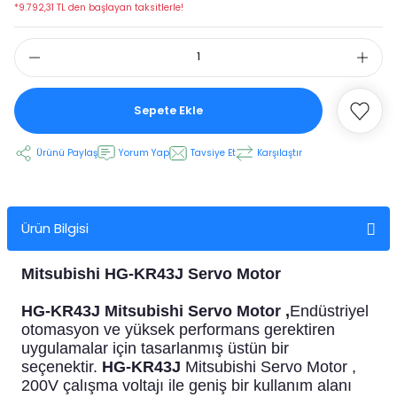
*9.792,31 TL den başlayan taksitlerle!
 Ekran
an
vo Motor
Sepete Ekle
otor
Ürünü Paylaş
Yorum Yap
Tavsiye Et
Karşılaştır
 Panelleri
 Kart Yuvası
Ürün Bilgisi
oder Kablo
Mitsubishi HG-KR43J Servo Motor
t Yuvası
arkı
HG-KR43J Mitsubishi Servo Motor ,
Endüstriyel
 Kablo
ik Kablo
otomasyon ve yüksek performans gerektiren
uygulamalar için tasarlanmış üstün bir
seçenektir.
HG-KR43J
Mitsubishi Servo Motor ,
ablosu
C Tuş Membranı
200V çalışma voltajı ile geniş bir kullanım alanı