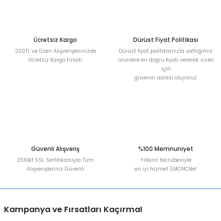
Deneyimini Paylaş
Ürün bilgilerinde hatalar bulunuyor.
Ürün fiyatı diğer sitelerden daha pahalı.
Bu ürüne benzer farklı alternatifler olmalı.
Ücretsiz Kargo
Dürüst Fiyat Politikası
200TL ve Üzeri Alışverişlerinizde
Dürüst fiyat politikamızla sattığımız
Ücretsiz Kargo Fırsatı
ürünlere en doğru fiyatı vererek sizler
için
güvenin adresi oluyoruz.
Gönder
Güvenli Alışveriş
%100 Memnuniyet
256Bit SSL Sertifikalsıyla Tüm
Yılların tecrübesiyle
Alışverişleriniz Güvenli
en iyi hizmet SMCNC'de!
Kampanya ve Fırsatları Kaçırma!