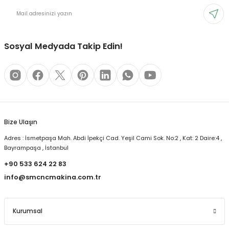
Sosyal Medyada Takip Edin!
Bize Ulaşın
Adres : İsmetpaşa Mah. Abdi İpekçi Cad. Yeşil Cami Sok. No:2 , Kat: 2 Daire:4 ,
Bayrampaşa , İstanbul
+90 533 624 22 83
info@smcncmakina.com.tr
Kurumsal