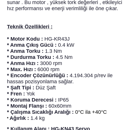
sunar . Bu motor , yüksek tork değerleri , etkileyici
blo
ndle PLG Encoder
hız performansı ve enerji verimliliği ile öne çıkar.
blosu
Teknik Özellikleri :
Kablosu
* Motor Kodu :
HG-KR43J
* Anma Çıkış Gücü :
0.
4 kW
* Anma Torku :
1.3
Nm
* Durdurma Torku :
4.5
Nm
ş Membranı
* Anma Hızı :
3000 rpm
* Max. Hızı :
6
000 rpm
* Encoder Çözünürlüğü :
4.194.304
p/rev ile
hassas pozisyonlama sağlar.
* Şaft Tipi :
Düz
Şaft
* Fren :
Yok
* Koruma Derecesi :
IP65
* Montaj Flanşı :
60x60mm
* Çalışma Sıcaklığı Aralığı :
0°C ila +40°C
Ağırlık :
1.4
kg
*
* Kullanım Alanı : HG-KN43 Servo