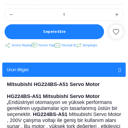
 Ekran
Sepete Ekle
an
vo Motor
Ürünü Paylaş
Yorum Yap
Tavsiye Et
Karşılaştır
otor
 Panelleri
 Kart Yuvası
Ürün Bilgisi
oder Kablo
Mitsubishi HG224BS-A51 Servo Motor
t Yuvası
arkı
HG224BS-A51 Mitsubishi Servo Motor
,
Endüstriyel otomasyon ve yüksek performans
 Kablo
ik Kablo
gerektiren uygulamalar için tasarlanmış üstün bir
seçenektir.
HG224BS-A51
Mitsubishi Servo Motor
ablosu
C Tuş Membranı
, 200V çalışma voltajı ile geniş bir kullanım alanı
sunar . Bu motor , yüksek tork değerleri , etkileyici