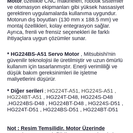
Motor
özellikle CNC makineleri, robotik sistemler
,
ve otomasyon ekipmanları gibi yüksek hassasiyet
gerektiren uygulamalarda kullanıma uygundur.
Motorun dış boyutları (130 mm x 188.5 mm) ve
montaj özellikleri, kolay entegrasyon sağlar.
Ayrıca, frenli ve frensiz seçenekleri ile farklı
ihtiyaçlara uygun çözümler sunar.
* HG224BS-A51 Servo Motor
, Mitsubishi'nin
güvenilir teknolojisi ile üretilmiştir ve uzun ömürlü
kullanım için tasarlanmıştır. Enerji verimliliği ve
düşük bakım gereksinimleri ile işletme
maliyetlerini düşürür
.
* Diğer serileri
HG224T-A51, HG224S-A51 ,
;
HG224BT-A51 ,
HG224T-D48, HG224S-D48
,HG224BS-D48 , HG224BT-D48 , HG224S-D51 ,
HG224T-D51 , HG224BS-D51 , HG224BT-D51
Not :
Resim Temsilidir. Motor Üzerinde