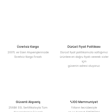
Görüş ve önerileriniz için teşekkür ederiz.
Sitemize ilk yorumu siz yapın!
Ürün resmi kalitesiz, bozuk veya görüntülenemiyor.
Ürün açıklamasında eksik bilgiler bulunuyor.
Deneyimini Paylaş
Ürün bilgilerinde hatalar bulunuyor.
Ürün fiyatı diğer sitelerden daha pahalı.
Bu ürüne benzer farklı alternatifler olmalı.
Ücretsiz Kargo
Dürüst Fiyat Politikası
200TL ve Üzeri Alışverişlerinizde
Dürüst fiyat politikamızla sattığımız
Ücretsiz Kargo Fırsatı
ürünlere en doğru fiyatı vererek sizler
için
güvenin adresi oluyoruz.
Gönder
Güvenli Alışveriş
%100 Memnuniyet
256Bit SSL Sertifikalsıyla Tüm
Yılların tecrübesiyle