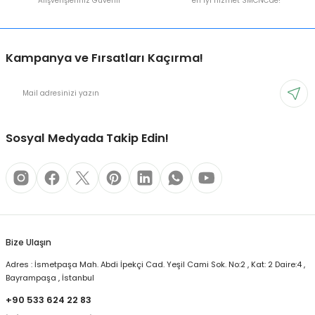
Alışverişleriniz Güvenli
en iyi hizmet SMCNC'de!
Kampanya ve Fırsatları Kaçırma!
Sosyal Medyada Takip Edin!
Bize Ulaşın
Adres : İsmetpaşa Mah. Abdi İpekçi Cad. Yeşil Cami Sok. No:2 , Kat: 2 Daire:4 ,
Bayrampaşa , İstanbul
+90 533 624 22 83