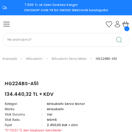
7.500 TL ve Üzeri Ücretsiz Kargo!‎
Geri Dön
Geri Dön
Geri Dön
Geri Dön
CNCSHOP.COM.TR ‎bir SMCNC Elektronik kuruluşudur
 Aksesuar
ksesuar
Mitsubishi CNC Kontrol Ünite
rol Ünitesi
 Kontrol Ünitesi
iri
Citizen CNC Kontrol Ünitesi
kart
Mazak CNC Kontrol Ünitesi
Anasayfa
Mitsubishi
Mitsubishi Servo Motor
HG224BS-A51
ürücü
vo Sürücü
r
Mitsubishi M70
 Sürücü
ndle Sürücü
si
Mitsubishi M80
HG224BS-A51
134.440,32 TL + KDV
upply
er Supply
Mitsubishi Meldas M500
Kategori
Mitsubishi Servo Motor
Marka
Mitsubishi
oder
Mitsubishi Meldas M60
Stok Durumu
Var
Stok Kodu
MSm6
 Encoder
Kart
ri
Mori Seiki CNC Kontrol Ünitesi
Fiyat
2.450,00 EUR + KDV
*17.751,57 TL den başlayan taksitlerle!