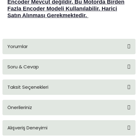
Encoder Mevcut değildir. Bu Motorda Birden
Fazla Encoder Modeli Kullanılabilir. Harici
Satın Alınması Gerekmektedir.
Yorumlar
Soru & Cevap
Bu ürüne ilk yorumu siz yapın!
Taksit Seçenekleri
Yorum Yaz
Ürün hakkında henüz soru sorulmamış.
Önerileriniz
Soru Sor
Bu ürünün fiyat bilgisi, resim, ürün açıklamalarında ve diğer
Alışveriş Deneyimi
konularda yetersiz gördüğünüz noktaları öneri formunu
kullanarak tarafımıza iletebilirsiniz.