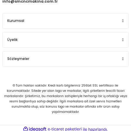
info@smcncmakina.com.tr
Kurumsal
Üyelik
Sözleşmeler
© Tüm hakları saklıdır. Kredi kartı bilgileriniz 256bit SSL sertifikası ile
korunmaktadır. Sitede yer alan logo ve markalar, ilgili şirketlerin tescilli ticari
markalarıdır. Şirketimiz, bu markaların sahipleriyle herhangi bir iş ortaklığı veya
resmi bağlantıya sahip değildir. İlgili markalara ait özel servis hizmetleri
sunulmakta olup, söz konusu logo ve markalar altında sıfır ürün satışı
yapılmamaktadır.
ideasoft
ile
e-