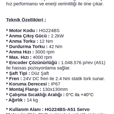
hız performansı ve enerji verimliliği ile öne çıkar.
blo
ndle PLG Encoder
blosu
Teknik Özellikleri :
Kablosu
* Motor Kodu :
HG224BS
* Anma Çıkış Gücü :
2.2kW
* Anma Torku :
12
Nm
* Durdurma Torku :
42
Nm
* Anma Hızı :
3000 rpm
ş Membranı
* Max. Hızı :
4000 rpm
* Encoder Çözünürlüğü :
1.048.576 p/rev (A51)
ile hassas pozisyonlama sağlar.
* Şaft Tipi :
Düz Şaft
* Fren :
24V DC fren ile 2.4 Nm statik tork sunar.
* Koruma Derecesi :
IP67
* Montaj Flanşı :
130x130mm
* Çalışma Sıcaklığı Aralığı :
0°C ila +40°C
Ağırlık :
14
kg
*
* Kullanım Alanı : HG224BS-A51 Servo