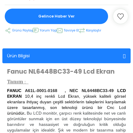
Gelince Haber Ver
 Ekran
Ürünü Paylaş
Yorum Yap
Tavsiye Et
Karşılaştır
an
vo Motor
otor
Ürün Bilgisi
 Panelleri
 Kart Yuvası
Fanuc NL6448BC33-49 Lcd Ekran
oder Kablo
Tanım
:
FANUC
A61L-0001-0168 , NEC NL6448BC33-49
LCD
t Yuvası
arkı
EKRAN
10
,4 inç renkli Lcd Ekran, yüksek kaliteli görsel
ekranlara ihtiyaç duyan çeşitli sektörlerin taleplerini karşılamak
üzere tasarlanmış, son teknoloji ürünü bir Cnc Lcd
 Kablo
ik Kablo
ürünüdür
.
Bu LCD monitör, çarpıcı renk kalitesinde net ve canlı
görüntüler sunmak için en üst düzey teknolojiyi bünyesinde
ablosu
C Tuş Membranı
barındırır ve hassasiyet ve doğruluğun kritik olduğu
uygulamalar için idealdir. Şık ve modern bir tasarıma sahip