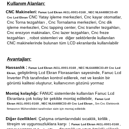
Kullanım Alanları:
CNC Makineleri:
·
Fanuc Lcd Ekran
A61L-0001-0168 , NEC NL6448BC33-49
CNC Yatay işleme merkezleri, Cnc kayar otomatlar,
Cnc
Lcd Ekran
Cnc Torna tezgahları , Cnc Tornalama merkezleri, Cnc dik
işleme merkezleri, Cnc tapping center, Cnc transfer tezgahları,
Cnc erezyon makinaları, Cnc lazer tezgahları, Cnc freze
tezgahları , robot sistemleri ve diğer sektörlerde kullanılan
CNC makinelerinde bulunan tüm LCD ekranlarda kullanılabilir
·
·
Avantajları:
Hassaslık :
·
Fanuc Lcd Ekran
A61L-0001-0168 , NEC NL6448BC33-49 Cnc
Lcd
, geliştirilmiş Lcd Ekran Florasanları sayesinde, Fanuc Lcd
Ekran
İnverter Pcb tarafından kontrol edilerek, net ve keskin bir
görüntü kalitesi oluşturur, kullanıcının gözünü yormaz
Montaj kolaylığı:
FANUC sistemlerde kullanılan Fanuc Lcd
·
Ekranlara çok kolay bir şekilde montaj edilebilir,
Fanuc Lcd
Ekran
A61L-0001-0168 , NEC NL6448BC33-49 Cnc
Lcd Ekran ,
Sm Cnc Elektronik
firmasının Mühendisleri tarafından sizin için montaj edilebilir.
Diğer özellikleri:
Çalışma ortamlarındaki sıcaklık, kirlilik ,
·
titreşim ve uygunsuzluklara karşı
:
Fanuc Lcd Ekran
A61L-0001-0168 ,