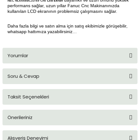
dayanıklı ve uzun ömürlü yüksek
NEC NL6448BC33-49 Cnc
Lcd Ekran
performans sağlar, uzun yıllar Fanuc Cnc Makinanınızda
kullanılan LCD ekranının problemsiz çalışmasını sağlar.
Daha fazla bilgi ve satın alma için satış ekibimizle görüşebilir,
whatsapp hattımıza yazabilirsiniz…
Yorumlar
Soru & Cevap
Bu ürüne ilk yorumu siz yapın!
Taksit Seçenekleri
Yorum Yaz
Ürün hakkında henüz soru sorulmamış.
Önerileriniz
Soru Sor
Bu ürünün fiyat bilgisi, resim, ürün açıklamalarında ve diğer
Alışveriş Deneyimi
konularda yetersiz gördüğünüz noktaları öneri formunu