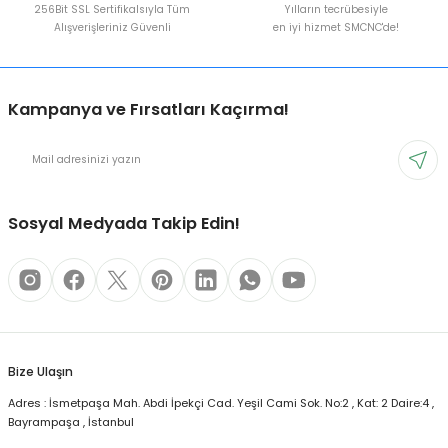
256Bit SSL Sertifikalsıyla Tüm
Yılların tecrübesiyle
Alışverişleriniz Güvenli
en iyi hizmet SMCNC'de!
Kampanya ve Fırsatları Kaçırma!
Sosyal Medyada Takip Edin!
Bize Ulaşın
Adres : İsmetpaşa Mah. Abdi İpekçi Cad. Yeşil Cami Sok. No:2 , Kat: 2 Daire:4 ,
Bayrampaşa , İstanbul