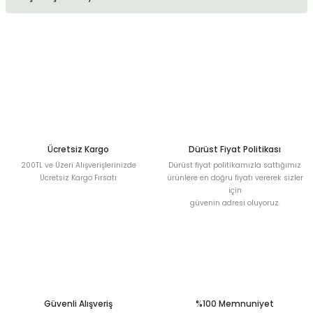
kullanarak tarafımıza iletebilirsiniz.
Görüş ve önerileriniz için teşekkür ederiz.
Sitemize ilk yorumu siz yapın!
Ürün resmi kalitesiz, bozuk veya görüntülenemiyor.
Ürün açıklamasında eksik bilgiler bulunuyor.
Deneyimini Paylaş
Ürün bilgilerinde hatalar bulunuyor.
Ürün fiyatı diğer sitelerden daha pahalı.
Bu ürüne benzer farklı alternatifler olmalı.
Ücretsiz Kargo
Dürüst Fiyat Politikası
200TL ve Üzeri Alışverişlerinizde
Dürüst fiyat politikamızla sattığımız
Ücretsiz Kargo Fırsatı
ürünlere en doğru fiyatı vererek sizler
için
güvenin adresi oluyoruz.
Gönder
Güvenli Alışveriş
%100 Memnuniyet