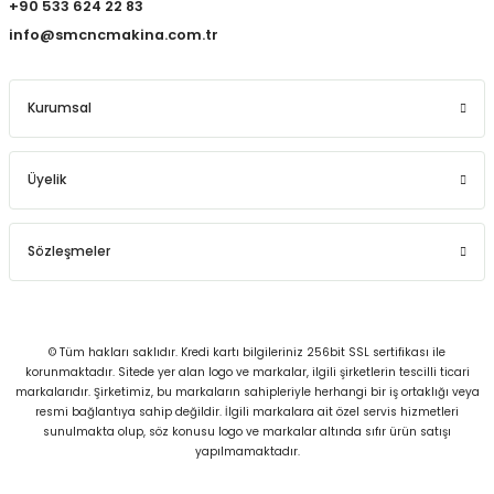
+90 533 624 22 83
info@smcncmakina.com.tr
Kurumsal
Üyelik
Sözleşmeler
© Tüm hakları saklıdır. Kredi kartı bilgileriniz 256bit SSL sertifikası ile
korunmaktadır. Sitede yer alan logo ve markalar, ilgili şirketlerin tescilli ticari
markalarıdır. Şirketimiz, bu markaların sahipleriyle herhangi bir iş ortaklığı veya
resmi bağlantıya sahip değildir. İlgili markalara ait özel servis hizmetleri
sunulmakta olup, söz konusu logo ve markalar altında sıfır ürün satışı
yapılmamaktadır.