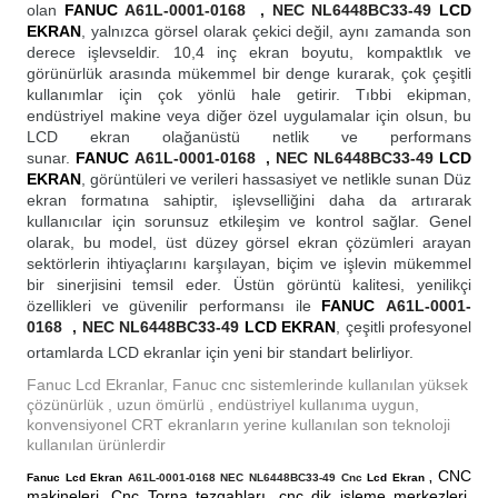
olan
FANUC
A61L-0001-0168 , NEC NL6448BC33-49
LCD
blo
ndle PLG Encoder
EKRAN
, yalnızca görsel olarak çekici değil, aynı zamanda son
derece işlevseldir. 10,4 inç ekran boyutu, kompaktlık ve
blosu
görünürlük arasında mükemmel bir denge kurarak, çok çeşitli
kullanımlar için çok yönlü hale getirir. Tıbbi ekipman,
endüstriyel makine veya diğer özel uygulamalar için olsun, bu
Kablosu
LCD ekran olağanüstü netlik ve performans
sunar.
FANUC
A61L-0001-0168 , NEC NL6448BC33-49
LCD
EKRAN
, görüntüleri ve verileri hassasiyet ve netlikle sunan Düz
ekran formatına sahiptir, işlevselliğini daha da artırarak
kullanıcılar için sorunsuz etkileşim ve kontrol sağlar. Genel
ş Membranı
olarak, bu model, üst düzey görsel ekran çözümleri arayan
sektörlerin ihtiyaçlarını karşılayan, biçim ve işlevin mükemmel
bir sinerjisini temsil eder. Üstün görüntü kalitesi, yenilikçi
özellikleri ve güvenilir performansı ile
FANUC
A61L-0001-
0168 , NEC NL6448BC33-49
LCD EKRAN
, çeşitli profesyonel
ortamlarda LCD ekranlar için yeni bir standart belirliyor.
Fanuc Lcd Ekranlar, Fanuc cnc sistemlerinde kullanılan yüksek
çözünürlük , uzun ömürlü , endüstriyel kullanıma uygun,
konvensiyonel CRT ekranların yerine kullanılan son teknoloji
kullanılan ürünlerdir
CNC
Fanuc Lcd Ekran
A61L-0001-0168 NEC NL6448BC33-49 Cnc
Lcd Ekran ,
makineleri, Cnc Torna tezgahları, cnc dik işleme merkezleri,