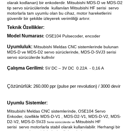
olarak kodlanan) bir enkoderdir. Mitsubishi MDS-D ve MDS-D2
blo
ndle PLG Encoder
tip servo sürücülerinde
kullanılan Mitsubishi HF serisi
servo
motorlarla tam uyumlu olan bu cihaz, motor hareketlerini
güvenilir bir şekilde izleyerek verimliliği artırır.
blosu
Teknik Özellikler:
Kablosu
Model Numarası
:
OSE104 Pulsecoder, encoder
Uyumluluk:
Mitsubishi Meldas CNC sistemlerinde bulunan
MDS-D ve MDS-D2 servo sürüclerinde, MDS-D-SVJ3 serisi
servo sürücülerde kullnılır
ş Membranı
Çalışma Gerilimi
:
5V DC – 3V DC
0.22A
- 0,16 A
Çözünürlük:
260.000 ppr (pulse per revolution) / 3000 devir
Uyumlu Sistemler:
Mitsubishi Meldas CNC
sistemlerinde, OSE104 Servo
Enkoder,
özellikle MDS-D-V1 , MDS-D2-V1, MDS-D-V2, MDS-
D2-V2, MDS-D-SVJ3
Mitsubishi HF
Serisi sürücülerde ve
serisi
servo motorlarla stabil olarak kullanılabilir. Herhangi bir