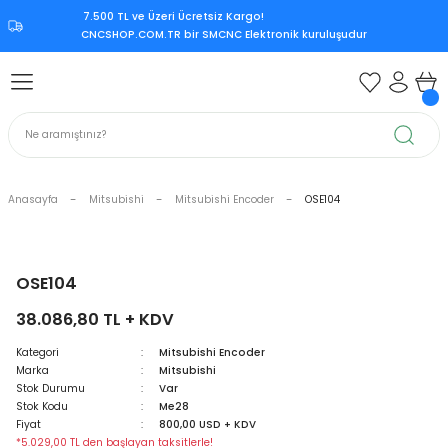
7.500 TL ve Üzeri Ücretsiz Kargo!‎
Geri Dön
Geri Dön
Geri Dön
Geri Dön
CNCSHOP.COM.TR ‎bir SMCNC Elektronik kuruluşudur
 Aksesuar
ksesuar
Mitsubishi CNC Kontrol Ünite
rol Ünitesi
 Kontrol Ünitesi
iri
Citizen CNC Kontrol Ünitesi
kart
Mazak CNC Kontrol Ünitesi
Anasayfa
Mitsubishi
Mitsubishi Encoder
OSE104
ürücü
vo Sürücü
r
Mitsubishi M70
 Sürücü
ndle Sürücü
si
Mitsubishi M80
OSE104
38.086,80 TL + KDV
upply
er Supply
Mitsubishi Meldas M500
Kategori
Mitsubishi Encoder
Marka
Mitsubishi
oder
Mitsubishi Meldas M60
Stok Durumu
Var
Stok Kodu
Me28
 Encoder
Kart
ri
Mori Seiki CNC Kontrol Ünitesi
Fiyat
800,00 USD + KDV
*5.029,00 TL den başlayan taksitlerle!