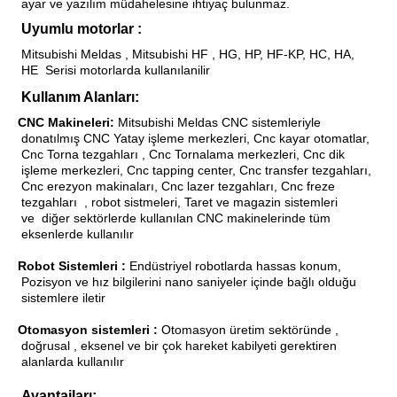
ayar ve yazılım müdahelesine ihtiyaç bulunmaz.
Uyumlu motorlar :
Mitsubishi Meldas , Mitsubishi HF , HG, HP, HF-KP, HC, HA,
HE
Serisi motorlarda kullanılanilir
Kullanım Alanları:
CNC Makineleri:
Mitsubishi Meldas CNC
sistemleriyle
·
donatılmış
CNC Yatay işleme merkezleri, Cnc kayar otomatlar,
Cnc Torna tezgahları , Cnc Tornalama merkezleri, Cnc dik
işleme merkezleri, Cnc tapping center, Cnc transfer tezgahları,
Cnc erezyon makinaları, Cnc lazer tezgahları, Cnc freze
tezgahları
, robot sistmeleri, Taret ve magazin sistemleri
ve
diğer sektörlerde kullanılan CNC makinelerinde tüm
eksenlerde kullanılır
·
Robot Sistemleri :
Endüstriyel robotlarda hassas konum,
·
Pozisyon ve hız bilgilerini nano saniyeler içinde bağlı olduğu
sistemlere iletir
Otomasyon sistemleri :
Otomasyon üretim sektöründe ,
·
doğrusal , eksenel ve bir çok hareket kabilyeti gerektiren
alanlarda kullanılır
·
Avantajları: