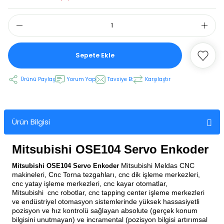
 Ekran
Sepete Ekle
an
vo Motor
Ürünü Paylaş
Yorum Yap
Tavsiye Et
Karşılaştır
otor
 Panelleri
 Kart Yuvası
Ürün Bilgisi
oder Kablo
Mitsubishi OSE104 Servo Enkoder
t Yuvası
arkı
Mitsubishi Meldas CNC
Mitsubishi OSE104 Servo Enkoder
makineleri, Cnc Torna tezgahları, cnc dik işleme merkezleri,
 Kablo
ik Kablo
cnc yatay işleme merkezleri, cnc kayar otomatlar,
Mitsubishi
cnc robotlar, cnc tapping center işleme merkezleri
ve endüstriyel otomasyon sistemlerinde yüksek hassasiyetli
ablosu
C Tuş Membranı
pozisyon ve hız kontrolü sağlayan absolute (gerçek konum
bilgisini unutmayan) ve incramental (pozisyon bilgisi artırımsal