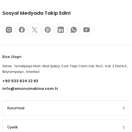
Sosyal Medyada Takip Edin!
Bize Ulaşın
Adres : İsmetpaşa Mah. Abdi İpekçi Cad. Yeşil Cami Sok. No:2 , Kat: 2 Daire:4 ,
Bayrampaşa , İstanbul
+90 533 624 22 83
info@smcncmakina.com.tr
Kurumsal
Üyelik