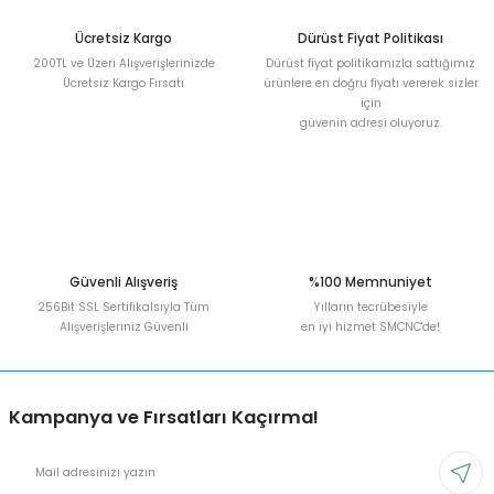
Bu ürüne benzer farklı alternatifler olmalı.
Ücretsiz Kargo
Dürüst Fiyat Politikası
200TL ve Üzeri Alışverişlerinizde
Dürüst fiyat politikamızla sattığımız
Ücretsiz Kargo Fırsatı
ürünlere en doğru fiyatı vererek sizler
için
güvenin adresi oluyoruz.
Gönder
Güvenli Alışveriş
%100 Memnuniyet
256Bit SSL Sertifikalsıyla Tüm
Yılların tecrübesiyle
Alışverişleriniz Güvenli
en iyi hizmet SMCNC'de!
Kampanya ve Fırsatları Kaçırma!