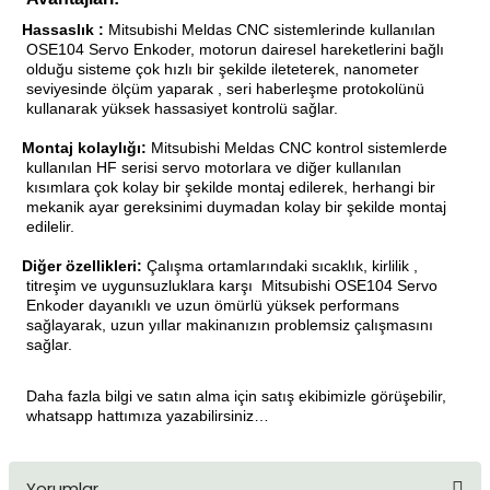
Hassaslık :
Mitsubishi Meldas CNC
sistemlerinde kullanılan
·
OSE104 Servo Enkoder
, motorun dairesel hareketlerini bağlı
olduğu sisteme çok hızlı bir şekilde ileteterek, nanometer
seviyesinde ölçüm yaparak , seri haberleşme protokolünü
kullanarak yüksek hassasiyet kontrolü sağlar.
Montaj kolaylığı:
Mitsubishi Meldas CNC kontrol sistemlerde
·
kullanılan HF serisi servo motorlara ve diğer kullanılan
kısımlara çok kolay bir şekilde montaj edilerek, herhangi bir
mekanik ayar gereksinimi duymadan kolay bir şekilde montaj
edilelir.
Diğer özellikleri:
Çalışma ortamlarındaki sıcaklık, kirlilik ,
·
titreşim ve uygunsuzluklara karşı
Mitsubishi OSE104 Servo
Enkoder
dayanıklı ve uzun ömürlü yüksek performans
sağlayarak, uzun yıllar makinanızın problemsiz çalışmasını
sağlar.
Daha fazla bilgi ve satın alma için satış ekibimizle görüşebilir,
whatsapp hattımıza yazabilirsiniz…
Yorumlar