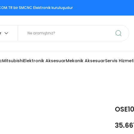
ir SMCNC Elektronik kuruluşudur
c
Mitsubishi
Elektronik Aksesuar
Mekanik Aksesuar
Servis Hizmet
OSE1
35.66