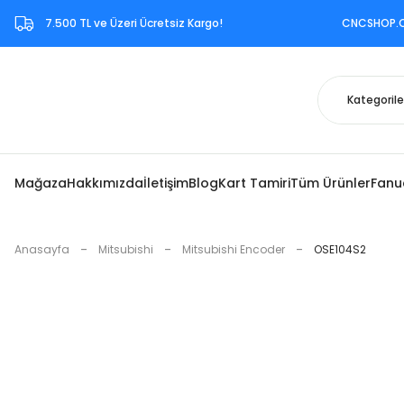
7.500 TL ve Üzeri Ücretsiz Kargo!‎ CNCSHOP.COM.TR ‎b
Mağaza
Hakkımızda
İletişim
Blog
Kart Tamiri
Tüm Ürünler
Fanu
Anasayfa
Mitsubishi
Mitsubishi Encoder
OSE104S2