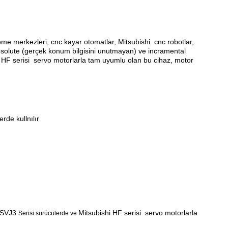
eme merkezleri, cnc kayar otomatlar, Mitsubishi
cnc robotlar,
bsolute (gerçek konum bilgisini unutmayan) ve incramental
i HF serisi
servo motorlarla tam uyumlu olan bu cihaz, motor
de kullnılır
-SVJ3
Mitsubishi HF serisi
servo motorlarla
Serisi sürücülerde ve