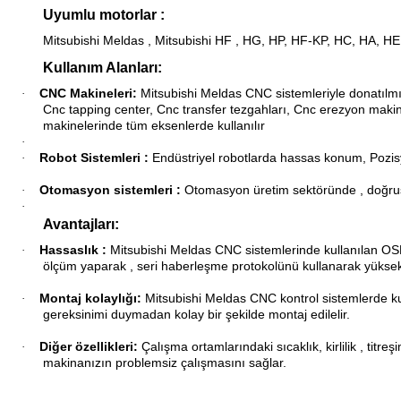
Uyumlu motorlar :
Mitsubishi Meldas , Mitsubishi HF , HG, HP, HF-KP, HC, HA, HE
Kullanım Alanları:
CNC Makineleri:
Mitsubishi Meldas CNC
sistemleriyle donatılm
·
Cnc tapping center, Cnc transfer tezgahları, Cnc erezyon makina
makinelerinde tüm eksenlerde kullanılır
·
Robot Sistemleri :
Endüstriyel robotlarda hassas konum, Pozisyon
·
Otomasyon sistemleri :
Otomasyon üretim sektöründe , doğrusal 
·
·
Avantajları:
Hassaslık :
Mitsubishi Meldas CNC
sistemlerinde kullanılan 
·
ölçüm yaparak , seri haberleşme protokolünü kullanarak yüksek
Montaj kolaylığı:
Mitsubishi Meldas CNC kontrol sistemlerde kull
·
gereksinimi duymadan kolay bir şekilde montaj edilelir.
Diğer özellikleri:
Çalışma ortamlarındaki sıcaklık, kirlilik , titr
·
makinanızın problemsiz çalışmasını sağlar.