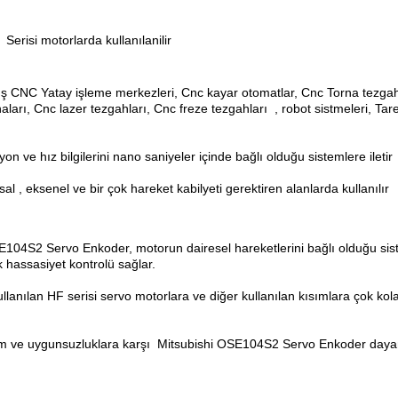
Serisi motorlarda kullanılanilir
ış
CNC Yatay işleme merkezleri, Cnc kayar otomatlar, Cnc Torna tezgahl
ları, Cnc lazer tezgahları, Cnc freze tezgahları
, robot sistmeleri, Ta
 ve hız bilgilerini nano saniyeler içinde bağlı olduğu sistemlere iletir
, eksenel ve bir çok hareket kabilyeti gerektiren alanlarda kullanılır
OSE104S2 Servo Enkoder
, motorun dairesel hareketlerini bağlı olduğu sis
 hassasiyet kontrolü sağlar.
anılan HF serisi servo motorlara ve diğer kullanılan kısımlara çok kola
eşim ve uygunsuzluklara karşı
Mitsubishi OSE104S2 Servo Enkoder
dayan