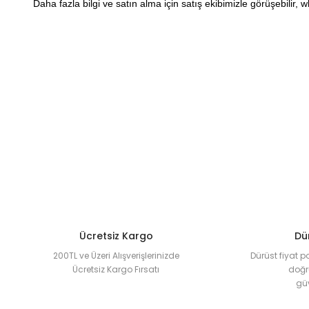
Daha fazla bilgi ve satın alma için satış ekibimizle görüşebilir,
Bu ürünün fiyat bilgisi, resim, ürün açıklamalarında ve diğer k
Görüş ve önerileriniz için teşekkür ederiz.
Ürün resmi kalitesiz, bozuk veya görüntülenemiyor.
Ürün açıklamasında eksik bilgiler bulunuyor.
Ürün bilgilerinde hatalar bulunuyor.
Ürün fiyatı diğer sitelerden daha pahalı.
Bu ürüne benzer farklı alternatifler olmalı.
Ücretsiz Kargo
Dür
200TL ve Üzeri Alışverişlerinizde
Dürüst fiyat p
Ücretsiz Kargo Fırsatı
doğru
güv