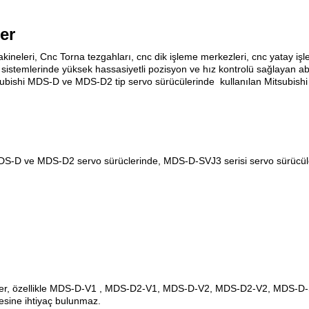
er
neleri, Cnc Torna tezgahları, cnc dik işleme merkezleri, cnc yatay işl
 sistemlerinde yüksek hassasiyetli pozisyon ve hız kontrolü sağlayan a
itsubishi MDS-D ve MDS-D2 tip servo sürücülerinde
kullanılan Mitsubish
S-D ve MDS-D2 servo sürüclerinde, MDS-D-SVJ3 serisi servo sürücüler
r,
özellikle MDS-D-V1 , MDS-D2-V1, MDS-D-V2, MDS-D2-V2, MDS-D
lesine ihtiyaç bulunmaz.