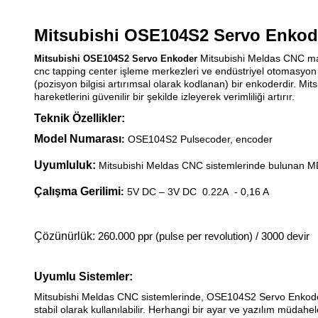
Mitsubishi OSE104S2 Servo Enkod
Mitsubishi Meldas CNC maki
Mitsubishi OSE104S2 Servo Enkoder
cnc tapping center işleme merkezleri ve endüstriyel otomasyon
(pozisyon bilgisi artırımsal olarak kodlanan) bir enkoderdir. M
hareketlerini güvenilir bir şekilde izleyerek verimliliği artırır.
Teknik Özellikler:
Model Numarası
:
OSE104S2 Pulsecoder, encoder
Uyumluluk:
Mitsubishi Meldas CNC sistemlerinde bulunan MD
Çalışma Gerilimi
:
5V DC – 3V DC
0.22A
- 0,16 A
Çözünürlük:
260.000 ppr (pulse per revolution) / 3000 devir
Uyumlu Sistemler:
Mitsubishi Meldas CNC
sistemlerinde, OSE104S2 Servo Enkode
stabil olarak kullanılabilir. Herhangi bir ayar ve yazılım müdahe