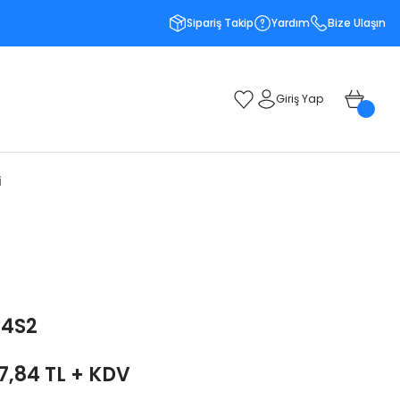
Sipariş Takip
Yardım
Bize Ulaşın
Giriş Yap
i
04S2
7,84 TL + KDV