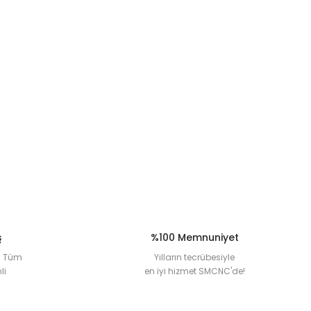
za iletebilirsiniz.
ş
%100 Memnuniyet
la Tüm
Yılların tecrübesiyle
li
en iyi hizmet SMCNC'de!