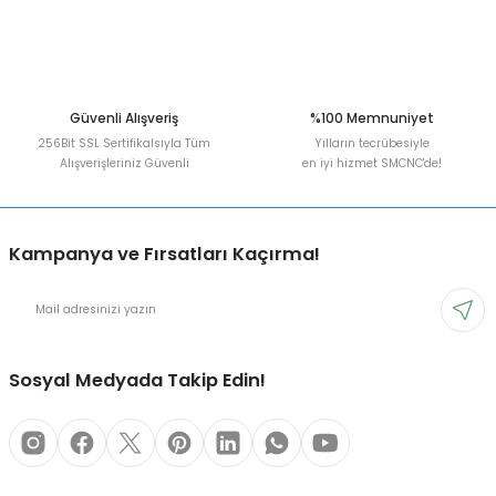
Güvenli Alışveriş
%100 Memnuniyet
256Bit SSL Sertifikalsıyla Tüm
Yılların tecrübesiyle
Alışverişleriniz Güvenli
en iyi hizmet SMCNC'de!
Kampanya ve Fırsatları Kaçırma!
Sosyal Medyada Takip Edin!