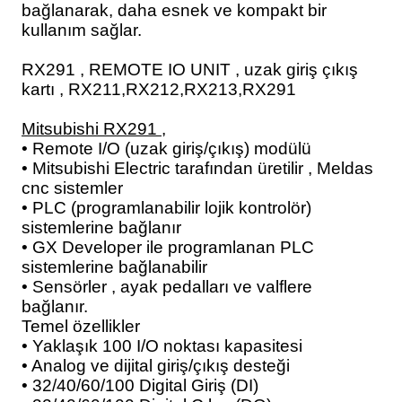
bağlanarak, daha esnek ve kompakt bir
blo
ndle PLG Encoder
kullanım sağlar.
blosu
RX291 , REMOTE IO UNIT , uzak giriş çıkış
kartı , RX211,RX212,RX213,RX291
Kablosu
Mitsubishi RX291 ,
• Remote I/O (uzak giriş/çıkış) modülü
• Mitsubishi Electric tarafından üretilir , Meldas
cnc sistemler
ş Membranı
• PLC (programlanabilir lojik kontrolör)
sistemlerine bağlanır
• GX Developer ile programlanan PLC
sistemlerine bağlanabilir
• Sensörler , ayak pedalları ve valflere
bağlanır.
Temel özellikler
• Yaklaşık 100 I/O noktası kapasitesi
• Analog ve dijital giriş/çıkış desteği
• 32/40/60/100 Digital Giriş (DI)