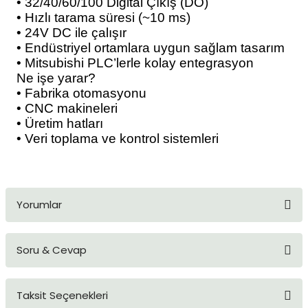
• 32/40/60/100 Digital Çıkış (DO)
• Hızlı tarama süresi (~10 ms)
• 24V DC ile çalışır
• Endüstriyel ortamlara uygun sağlam tasarım
• Mitsubishi PLC’lerle kolay entegrasyon
Ne işe yarar?
• Fabrika otomasyonu
• CNC makineleri
• Üretim hatları
• Veri toplama ve kontrol sistemleri
Yorumlar
Soru & Cevap
Bu ürüne ilk yorumu siz yapın!
Taksit Seçenekleri
Yorum Yaz
Ürün hakkında henüz soru sorulmamış.