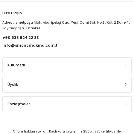
Bize Ulaşın
Adres : İsmetpaşa Mah. Abdi İpekçi Cad. Yeşil Cami Sok. No:2 , Kat: 2 Daire:4 ,
Bayrampaşa , İstanbul
+90 533 624 22 83
info@smcncmakina.com.tr
Kurumsal
Üyelik
Sözleşmeler
© Tüm hakları saklıdır. Kredi kartı bilgileriniz 256bit SSL sertifikası ile