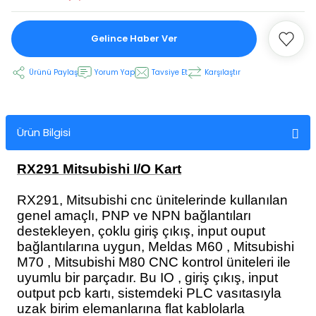
Gelince Haber Ver
 Ekran
Ürünü Paylaş
Yorum Yap
Tavsiye Et
Karşılaştır
an
vo Motor
otor
Ürün Bilgisi
 Panelleri
 Kart Yuvası
RX291 Mitsubishi I/O Kart
oder Kablo
RX291, Mitsubishi cnc ünitelerinde kullanılan
genel amaçlı, PNP ve NPN bağlantıları
t Yuvası
arkı
destekleyen, çoklu giriş çıkış, input ouput
bağlantılarına uygun, Meldas M60 , Mitsubishi
 Kablo
ik Kablo
M70 , Mitsubishi M80 CNC kontrol üniteleri ile
uyumlu bir parçadır. Bu IO , giriş çıkış, input
output pcb kartı, sistemdeki PLC vasıtasıyla
ablosu
C Tuş Membranı
uzak birim elemanlarına flat kablolarla