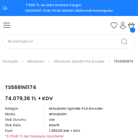
7.500 TL ve Üzeri Ücretsiz Kargo!‎
Geri Dön
Geri Dön
Geri Dön
Geri Dön
CNCSHOP.COM.TR ‎bir SMCNC Elektronik kuruluşudur
 Aksesuar
ksesuar
Mitsubishi CNC Kontrol Ünite
rol Ünitesi
 Kontrol Ünitesi
iri
Citizen CNC Kontrol Ünitesi
kart
Mazak CNC Kontrol Ünitesi
Anasayfa
Mitsubishi
Mitsubishi Spindle PLG Encoder
TS5691N1174
ürücü
vo Sürücü
r
Mitsubishi M70
 Sürücü
ndle Sürücü
si
Mitsubishi M80
TS5691N1174
74.079,36 TL + KDV
upply
er Supply
Mitsubishi Meldas M500
Kategori
Mitsubishi Spindle PLG Encoder
Marka
Mitsubishi
oder
Mitsubishi Meldas M60
Stok Durumu
Var
Stok Kodu
MSe15
 Encoder
Kart
ri
Mori Seiki CNC Kontrol Ünitesi
Fiyat
1.350,00 EUR + KDV
*9.781,48 TL den başlayan taksitlerle!